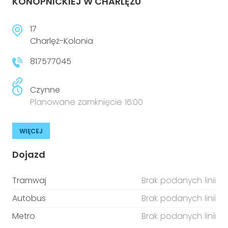
KONOPNICKIEJ W CHARLĘŻU
17
Charlęż-Kolonia
817577045
Czynne
Planowane zamknięcie 16:00
WIĘCEJ
Dojazd
Tramwaj
Brak podanych linii
Autobus
Brak podanych linii
Metro
Brak podanych linii