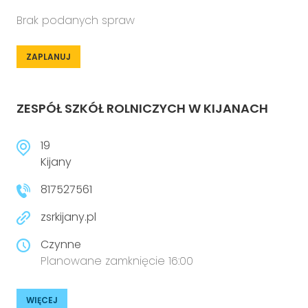
Brak podanych spraw
ZAPLANUJ
ZESPÓŁ SZKÓŁ ROLNICZYCH W KIJANACH
19
Kijany
817527561
zsrkijany.pl
Czynne
Planowane zamknięcie 16:00
WIĘCEJ