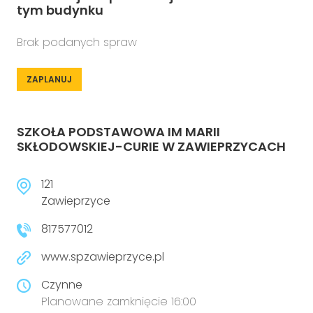
tym budynku
Brak podanych spraw
ZAPLANUJ
SZKOŁA PODSTAWOWA IM MARII
SKŁODOWSKIEJ-CURIE W ZAWIEPRZYCACH
121
Zawieprzyce
817577012
www.spzawieprzyce.pl
Czynne
Planowane zamknięcie 16:00