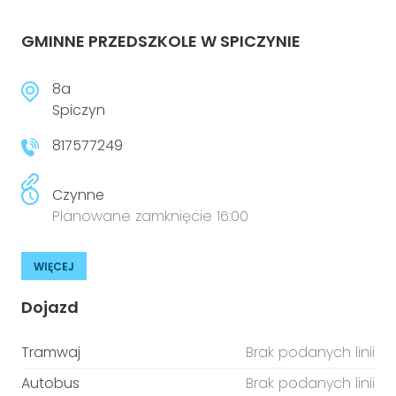
GMINNE PRZEDSZKOLE W SPICZYNIE
8a
Spiczyn
817577249
Czynne
Planowane zamknięcie 16:00
WIĘCEJ
Dojazd
Tramwaj
Brak podanych linii
Autobus
Brak podanych linii