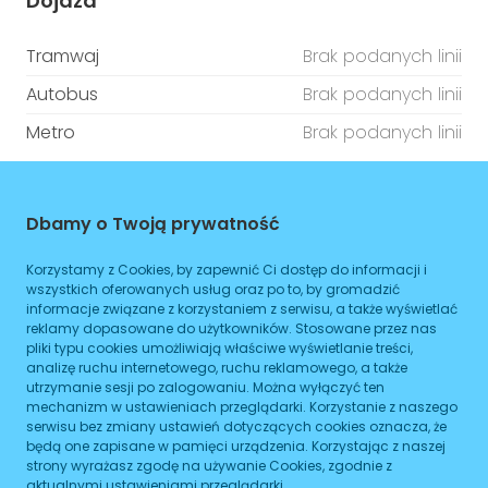
Dojazd
Tramwaj
Brak podanych linii
Autobus
Brak podanych linii
Metro
Brak podanych linii
ZAPLANUJ
Dbamy o Twoją prywatność
Godziny otwarcia
Korzystamy z Cookies, by zapewnić Ci dostęp do informacji i
wszystkich oferowanych usług oraz po to, by gromadzić
Poniedziałek
08:00
-
16:00
informacje związane z korzystaniem z serwisu, a także wyświetlać
reklamy dopasowane do użytkowników. Stosowane przez nas
Wtorek
08:00
-
16:00
pliki typu cookies umożliwiają właściwe wyświetlanie treści,
analizę ruchu internetowego, ruchu reklamowego, a także
Środa
08:00
-
16:00
utrzymanie sesji po zalogowaniu. Można wyłączyć ten
mechanizm w ustawieniach przeglądarki. Korzystanie z naszego
Czwartek
08:00
-
16:00
serwisu bez zmiany ustawień dotyczących cookies oznacza, że
będą one zapisane w pamięci urządzenia. Korzystając z naszej
Piątek
strony wyrażasz zgodę na używanie Cookies, zgodnie z
08:00
-
16:00
aktualnymi ustawieniami przeglądarki.