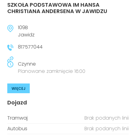
SZKOŁA PODSTAWOWA IM HANSA
CHRISTIANA ANDERSENA W JAWIDZU
109B
Jawidz
817577044
Czynne
Planowane zamknięcie 16:00
WIĘCEJ
Dojazd
Tramwaj
Brak podanych linii
Autobus
Brak podanych linii