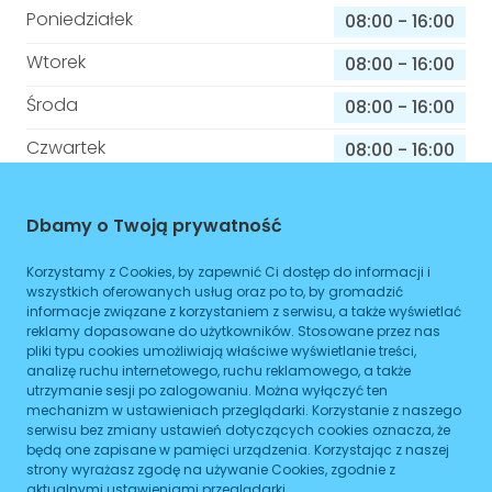
Poniedziałek
08:00
-
16:00
Wtorek
08:00
-
16:00
Środa
08:00
-
16:00
Czwartek
08:00
-
16:00
Piątek
08:00
-
16:00
Dbamy o Twoją prywatność
Sobota
08:00
-
16:00
Korzystamy z Cookies, by zapewnić Ci dostęp do informacji i
Niedziela
08:00
-
16:00
wszystkich oferowanych usług oraz po to, by gromadzić
informacje związane z korzystaniem z serwisu, a także wyświetlać
reklamy dopasowane do użytkowników. Stosowane przez nas
pliki typu cookies umożliwiają właściwe wyświetlanie treści,
Informacje o sprawach jakie załatwisz w
analizę ruchu internetowego, ruchu reklamowego, a także
tym budynku
utrzymanie sesji po zalogowaniu. Można wyłączyć ten
mechanizm w ustawieniach przeglądarki. Korzystanie z naszego
serwisu bez zmiany ustawień dotyczących cookies oznacza, że
Brak podanych spraw
będą one zapisane w pamięci urządzenia. Korzystając z naszej
strony wyrażasz zgodę na używanie Cookies, zgodnie z
aktualnymi ustawieniami przeglądarki.