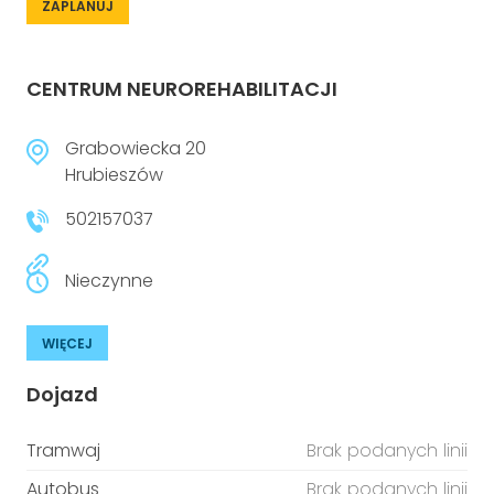
ZAPLANUJ
CENTRUM NEUROREHABILITACJI
Grabowiecka 20
Hrubieszów
502157037
Nieczynne
WIĘCEJ
Dojazd
Tramwaj
Brak podanych linii
Autobus
Brak podanych linii