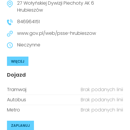
27 Wołyńskiej Dywizji Piechoty AK 6
Hrubieszów
846964151
www.gov.pl/web/psse-hrubieszow
Nieczynne
WIĘCEJ
Dojazd
Tramwaj
Brak podanych linii
Autobus
Brak podanych linii
Metro
Brak podanych linii
ZAPLANUJ