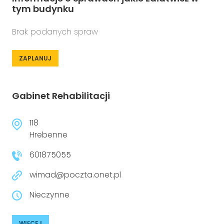
tym budynku
Brak podanych spraw
ZAPLANUJ
Gabinet Rehabilitacji
118
Hrebenne
601875055
wimad@poczta.onet.pl
Nieczynne
WIĘCEJ