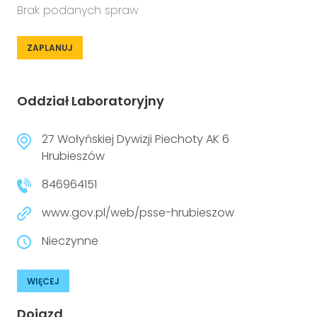
Brak podanych spraw
ZAPLANUJ
Oddział Laboratoryjny
27 Wołyńskiej Dywizji Piechoty AK 6
Hrubieszów
846964151
www.gov.pl/web/psse-hrubieszow
Nieczynne
WIĘCEJ
Dojazd