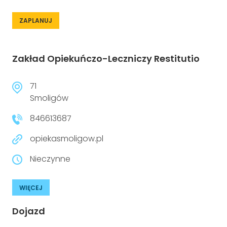
ZAPLANUJ
Zakład Opiekuńczo-Leczniczy Restitutio
71
Smoligów
846613687
opiekasmoligow.pl
Nieczynne
WIĘCEJ
Dojazd