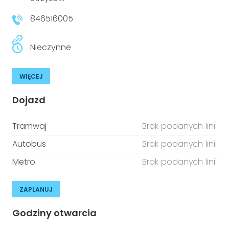
niepełnosprawnościami
Urządzenia IoT
846516005
T
Prawo
Nieczynne
Prawa osób z niepełnosprawnościami
WIĘCEJ
T
Aktualności
Dojazd
Tramwaj
Brak podanych linii
Autobus
Brak podanych linii
Metro
Brak podanych linii
ZAPLANUJ
Godziny otwarcia