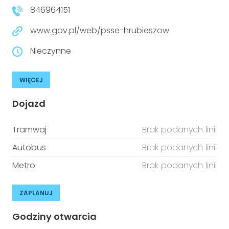
846964151
www.gov.pl/web/psse-hrubieszow
Nieczynne
WIĘCEJ
Dojazd
Tramwaj
Brak podanych linii
Autobus
Brak podanych linii
Metro
Brak podanych linii
ZAPLANUJ
Godziny otwarcia