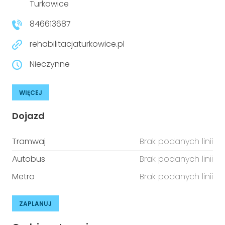
Turkowice
846613687
rehabilitacjaturkowice.pl
Nieczynne
WIĘCEJ
Dojazd
Tramwaj
Brak podanych linii
Autobus
Brak podanych linii
Metro
Brak podanych linii
ZAPLANUJ