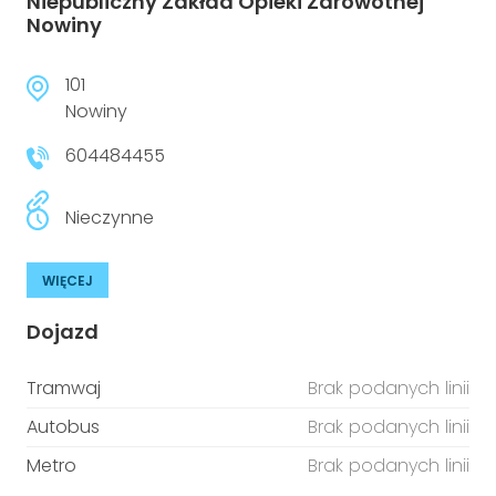
Niepubliczny Zakład Opieki Zdrowotnej
Nowiny
101
Nowiny
604484455
Nieczynne
WIĘCEJ
Dojazd
Tramwaj
Brak podanych linii
Autobus
Brak podanych linii
Metro
Brak podanych linii