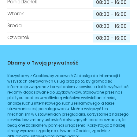
Poniedziałek
08:00
-
16:00
Wtorek
08:00
-
16:00
Środa
08:00
-
16:00
Czwartek
08:00
-
16:00
Piątek
08:00
-
16:00
Sobota
08:00
-
16:00
Dbamy o Twoją prywatność
Niedziela
08:00
-
16:00
Korzystamy z Cookies, by zapewnić Ci dostęp do informacji i
wszystkich oferowanych usług oraz po to, by gromadzić
informacje związane z korzystaniem z serwisu, a także wyświetlać
reklamy dopasowane do użytkowników. Stosowane przez nas
Informacje o sprawach jakie załatwisz w
pliki typu cookies umożliwiają właściwe wyświetlanie treści,
tym budynku
analizę ruchu internetowego, ruchu reklamowego, a także
utrzymanie sesji po zalogowaniu. Można wyłączyć ten
mechanizm w ustawieniach przeglądarki. Korzystanie z naszego
Brak podanych spraw
serwisu bez zmiany ustawień dotyczących cookies oznacza, że
będą one zapisane w pamięci urządzenia. Korzystając z naszej
strony wyrażasz zgodę na używanie Cookies, zgodnie z
ZAPLANUJ
aktualnymi ustawieniami przeglądarki.