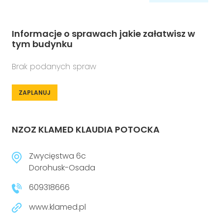
Informacje o sprawach jakie załatwisz w
tym budynku
Brak podanych spraw
ZAPLANUJ
NZOZ KLAMED KLAUDIA POTOCKA
Zwycięstwa 6c
Dorohusk-Osada
609318666
www.klamed.pl