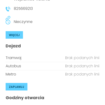
niepełnosprawnościami
Urządzenia IoT
825669213
T
Prawo
Nieczynne
Prawa osób z niepełnosprawnościami
WIĘCEJ
T
Aktualności
Dojazd
Tramwaj
Brak podanych linii
Autobus
Brak podanych linii
Metro
Brak podanych linii
ZAPLANUJ
Godziny otwarcia