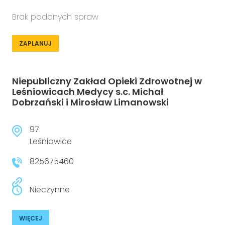
Brak podanych spraw
ZAPLANUJ
Niepubliczny Zakład Opieki Zdrowotnej w
Leśniowicach Medycy s.c. Michał
Dobrzański i Mirosław Limanowski
97.
Leśniowice
825675460
Nieczynne
WIĘCEJ