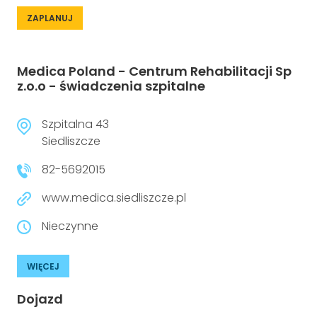
ZAPLANUJ
Medica Poland - Centrum Rehabilitacji Sp
z.o.o - świadczenia szpitalne
Szpitalna 43
Siedliszcze
82-5692015
www.medica.siedliszcze.pl
Nieczynne
WIĘCEJ
Dojazd