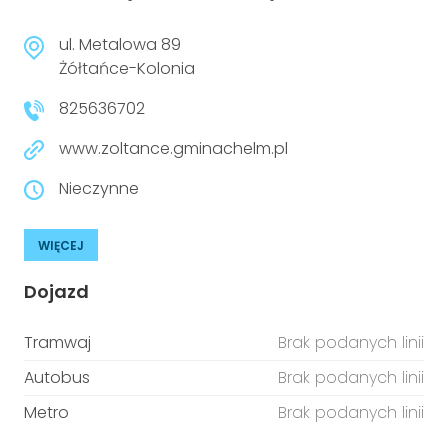
ul. Metalowa 89
Żółtańce-Kolonia
825636702
www.zoltance.gminachelm.pl
Nieczynne
WIĘCEJ
Dojazd
Tramwaj
Brak podanych linii
Autobus
Brak podanych linii
Metro
Brak podanych linii