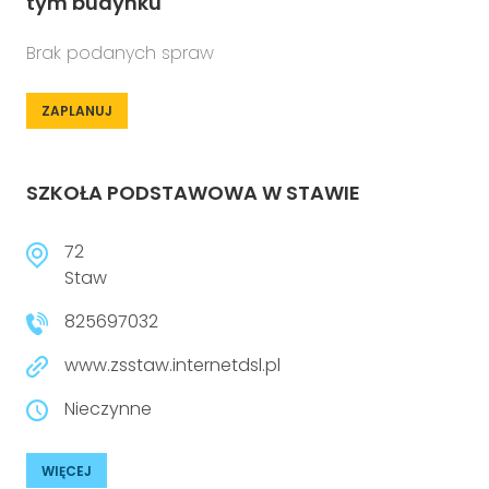
tym budynku
Brak podanych spraw
ZAPLANUJ
SZKOŁA PODSTAWOWA W STAWIE
72
Staw
825697032
www.zsstaw.internetdsl.pl
Nieczynne
WIĘCEJ