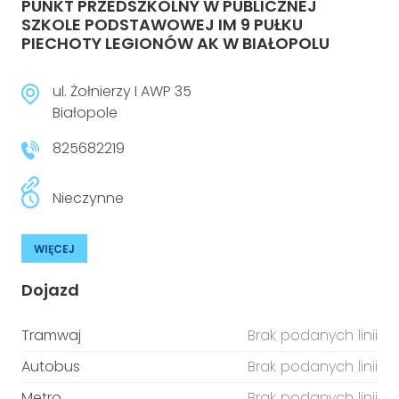
PUNKT PRZEDSZKOLNY W PUBLICZNEJ
SZKOLE PODSTAWOWEJ IM 9 PUŁKU
PIECHOTY LEGIONÓW AK W BIAŁOPOLU
ul. Żołnierzy I AWP 35
Białopole
825682219
Nieczynne
WIĘCEJ
Dojazd
Tramwaj
Brak podanych linii
Autobus
Brak podanych linii
Metro
Brak podanych linii