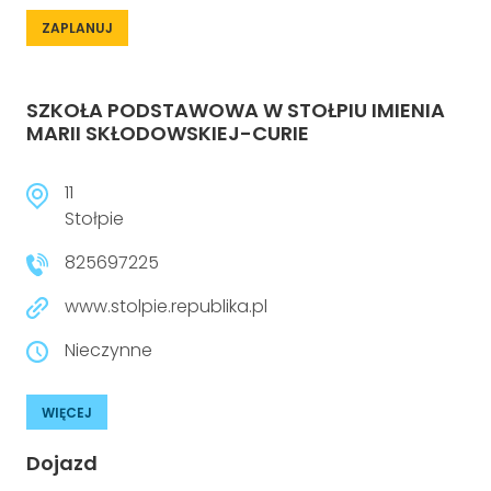
ZAPLANUJ
SZKOŁA PODSTAWOWA W STOŁPIU IMIENIA
MARII SKŁODOWSKIEJ-CURIE
11
Stołpie
825697225
www.stolpie.republika.pl
Nieczynne
WIĘCEJ
Dojazd