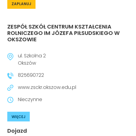
ZAPLANUJ
ZESPÓŁ SZKÓŁ CENTRUM KSZTAŁCENIA
ROLNICZEGO IM JÓZEFA PIŁSUDSKIEGO W
OKSZOWIE
ul. Szkolna 2
Okszów
825690722
www.zsckr.okszow.edu.pl
Nieczynne
WIĘCEJ
Dojazd