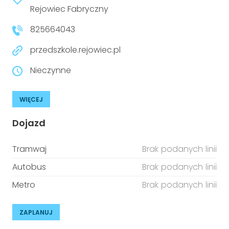
niepełnosprawnościami
Rejowiec Fabryczny
Urządzenia IoT
825664043
T
Prawo
przedszkole.rejowiec.pl
Prawa osób z niepełnosprawnościami
Nieczynne
T
Aktualności
WIĘCEJ
Dojazd
Tramwaj
Brak podanych linii
Autobus
Brak podanych linii
Metro
Brak podanych linii
ZAPLANUJ