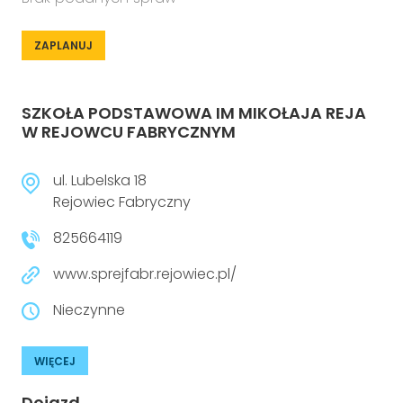
ZAPLANUJ
SZKOŁA PODSTAWOWA IM MIKOŁAJA REJA
W REJOWCU FABRYCZNYM
ul. Lubelska 18
Rejowiec Fabryczny
825664119
www.sprejfabr.rejowiec.pl/
Nieczynne
WIĘCEJ
Dojazd