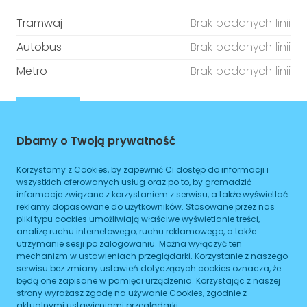
Tramwaj
Brak podanych linii
Autobus
Brak podanych linii
Metro
Brak podanych linii
ZAPLANUJ
Godziny otwarcia
Dbamy o Twoją prywatność
Korzystamy z Cookies, by zapewnić Ci dostęp do informacji i
Poniedziałek
08:00
-
16:00
wszystkich oferowanych usług oraz po to, by gromadzić
informacje związane z korzystaniem z serwisu, a także wyświetlać
Wtorek
08:00
-
16:00
reklamy dopasowane do użytkowników. Stosowane przez nas
pliki typu cookies umożliwiają właściwe wyświetlanie treści,
Środa
08:00
-
16:00
analizę ruchu internetowego, ruchu reklamowego, a także
utrzymanie sesji po zalogowaniu. Można wyłączyć ten
Czwartek
08:00
-
16:00
mechanizm w ustawieniach przeglądarki. Korzystanie z naszego
serwisu bez zmiany ustawień dotyczących cookies oznacza, że
Piątek
będą one zapisane w pamięci urządzenia. Korzystając z naszej
08:00
-
16:00
strony wyrażasz zgodę na używanie Cookies, zgodnie z
aktualnymi ustawieniami przeglądarki.