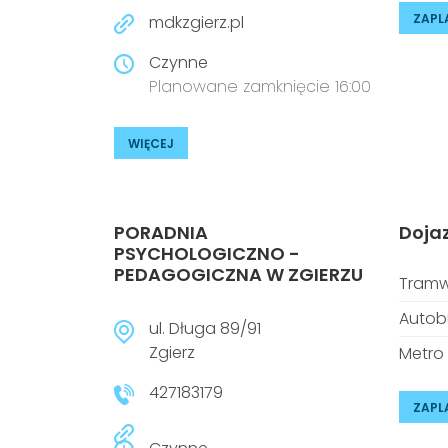
ZAPL
mdkzgierz.pl
Czynne
Planowane zamknięcie 16:00
WIĘCEJ
PORADNIA
Doja
PSYCHOLOGICZNO -
PEDAGOGICZNA W ZGIERZU
Tramw
Autob
ul. Długa 89/91
Zgierz
Metro
427183179
ZAPL