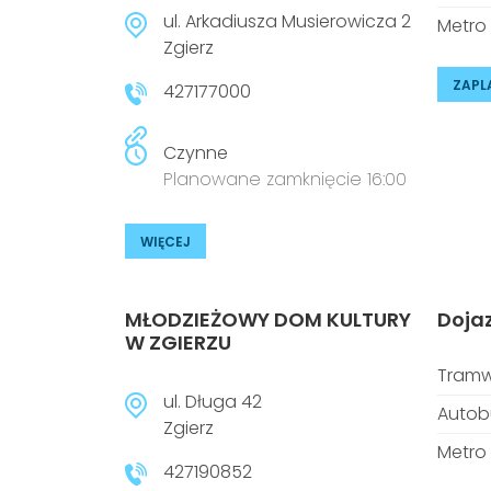
ul. Arkadiusza Musierowicza 2
Metro
Zgierz
ZAPL
427177000
Czynne
Planowane zamknięcie 16:00
WIĘCEJ
MŁODZIEŻOWY DOM KULTURY
Doja
W ZGIERZU
Tramw
ul. Długa 42
Autob
Zgierz
Metro
427190852