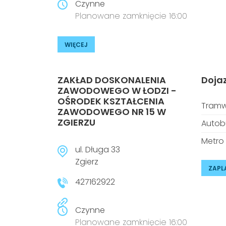
Czynne
Planowane zamknięcie 16:00
WIĘCEJ
ZAKŁAD DOSKONALENIA
Doja
ZAWODOWEGO W ŁODZI -
OŚRODEK KSZTAŁCENIA
Tramw
ZAWODOWEGO NR 15 W
ZGIERZU
Autob
Metro
ul. Długa 33
Zgierz
ZAPL
427162922
Czynne
Planowane zamknięcie 16:00