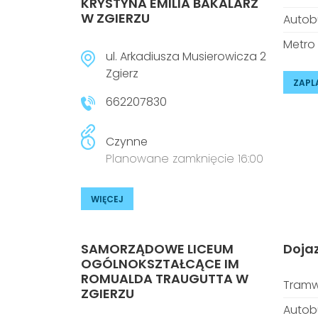
KRYSTYNA EMILIA BAKALARZ
W ZGIERZU
Autob
Metro
ul. Arkadiusza Musierowicza 2
Zgierz
ZAPL
662207830
Czynne
Planowane zamknięcie 16:00
WIĘCEJ
SAMORZĄDOWE LICEUM
Doja
OGÓLNOKSZTAŁCĄCE IM
ROMUALDA TRAUGUTTA W
Tramw
ZGIERZU
Autob