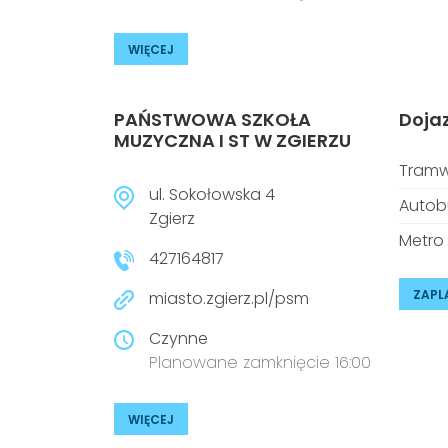
WIĘCEJ
PAŃSTWOWA SZKOŁA
Doja
MUZYCZNA I ST W ZGIERZU
Tramw
ul. Sokołowska 4
Autob
Zgierz
Metro
427164817
ZAPL
miasto.zgierz.pl/psm
Czynne
Planowane zamknięcie 16:00
WIĘCEJ