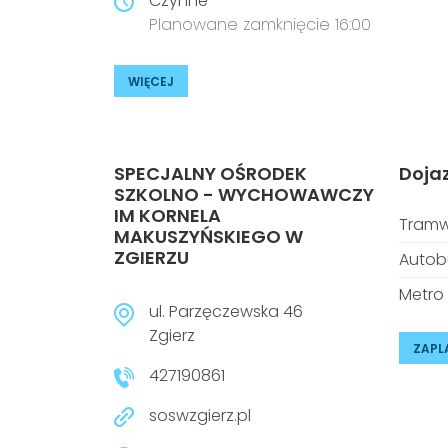
Czynne
Planowane zamknięcie 16:00
WIĘCEJ
SPECJALNY OŚRODEK
Doja
SZKOLNO - WYCHOWAWCZY
IM KORNELA
Tramw
MAKUSZYŃSKIEGO W
ZGIERZU
Autob
Metro
ul. Parzęczewska 46
Zgierz
ZAPL
427190861
soswzgierz.pl