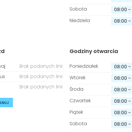
Sobota
08:00
-
Niedziela
08:00
-
zd
Godziny otwarcia
aj
Brak podanych linii
Poniedziałek
08:00
-
us
Brak podanych linii
Wtorek
08:00
-
Brak podanych linii
Środa
08:00
-
Czwartek
08:00
-
ANUJ
Piątek
08:00
-
Sobota
08:00
-