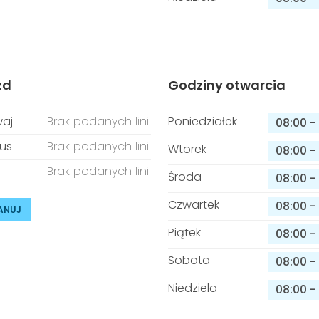
zd
Godziny otwarcia
aj
Brak podanych linii
Poniedziałek
08:00
-
us
Brak podanych linii
Wtorek
08:00
-
Brak podanych linii
Środa
08:00
-
Czwartek
08:00
-
ANUJ
Piątek
08:00
-
Sobota
08:00
-
Niedziela
08:00
-