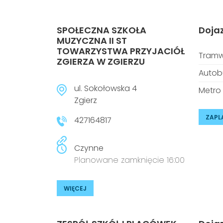
SPOŁECZNA SZKOŁA
Doja
MUZYCZNA II ST
TOWARZYSTWA PRZYJACIÓŁ
Tramw
ZGIERZA W ZGIERZU
Autob
ul. Sokołowska 4
Metro
Zgierz
ZAPL
427164817
Czynne
Planowane zamknięcie 16:00
WIĘCEJ