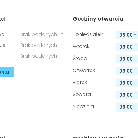
zd
Godziny otwarcia
aj
Brak podanych linii
Poniedziałek
08:00
-
us
Brak podanych linii
Wtorek
08:00
-
Brak podanych linii
Środa
08:00
-
Czwartek
08:00
-
ANUJ
Piątek
08:00
-
Sobota
08:00
-
Niedziela
08:00
-