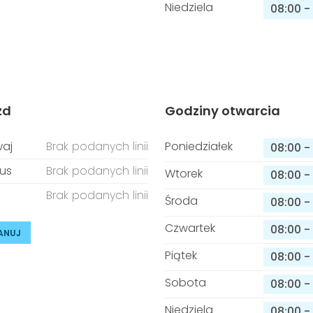
Niedziela
08:00
-
zd
Godziny otwarcia
aj
Brak podanych linii
Poniedziałek
08:00
-
us
Brak podanych linii
Wtorek
08:00
-
Brak podanych linii
Środa
08:00
-
Czwartek
08:00
-
ANUJ
Piątek
08:00
-
Sobota
08:00
-
Niedziela
08:00
-