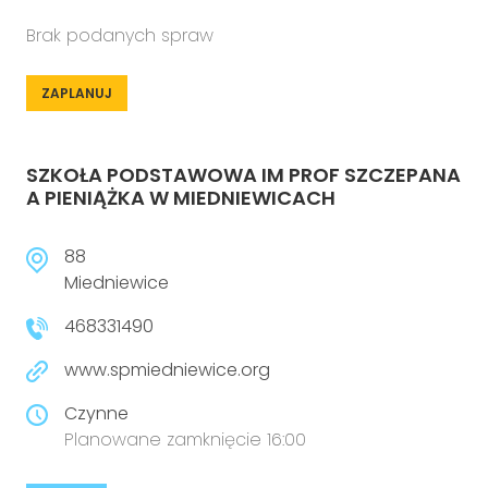
Brak podanych spraw
ZAPLANUJ
SZKOŁA PODSTAWOWA IM PROF SZCZEPANA
A PIENIĄŻKA W MIEDNIEWICACH
88
Miedniewice
468331490
www.spmiedniewice.org
Czynne
Planowane zamknięcie 16:00