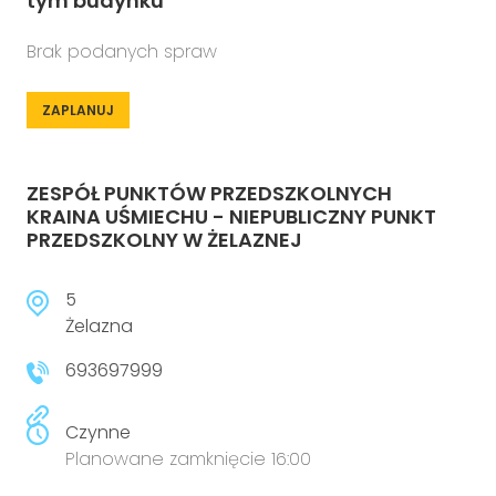
tym budynku
Brak podanych spraw
ZAPLANUJ
ZESPÓŁ PUNKTÓW PRZEDSZKOLNYCH
KRAINA UŚMIECHU - NIEPUBLICZNY PUNKT
PRZEDSZKOLNY W ŻELAZNEJ
5
Żelazna
693697999
Czynne
Planowane zamknięcie 16:00