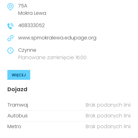
75A
Mokra Lewa
468333052
www.spmokralewa.edupage.org
Czynne
Planowane zamknięcie 16:00
WIĘCEJ
Dojazd
Tramwaj
Brak podanych linii
Autobus
Brak podanych linii
Metro
Brak podanych linii