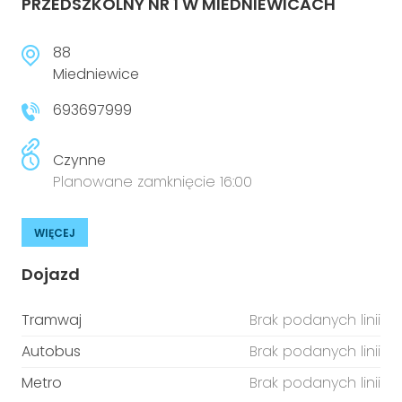
PRZEDSZKOLNY NR 1 W MIEDNIEWICACH
88
Miedniewice
693697999
Czynne
Planowane zamknięcie 16:00
WIĘCEJ
Dojazd
Tramwaj
Brak podanych linii
Autobus
Brak podanych linii
Metro
Brak podanych linii