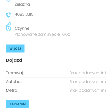
niepełnosprawnościami
Żelazna
Urządzenia IoT
468313315
T
Prawo
Prawa osób z niepełnosprawnościami
Czynne
Planowane zamknięcie 16:00
T
Aktualności
WIĘCEJ
Dojazd
Tramwaj
Brak podanych linii
Autobus
Brak podanych linii
Metro
Brak podanych linii
ZAPLANUJ