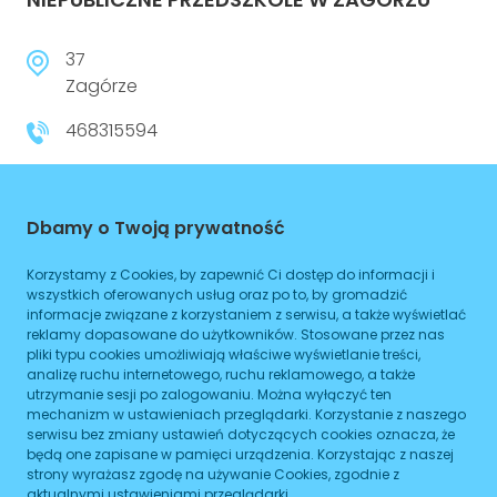
37
Zagórze
468315594
Czynne
Planowane zamknięcie 16:00
Dbamy o Twoją prywatność
Korzystamy z Cookies, by zapewnić Ci dostęp do informacji i
WIĘCEJ
wszystkich oferowanych usług oraz po to, by gromadzić
informacje związane z korzystaniem z serwisu, a także wyświetlać
Dojazd
reklamy dopasowane do użytkowników. Stosowane przez nas
pliki typu cookies umożliwiają właściwe wyświetlanie treści,
analizę ruchu internetowego, ruchu reklamowego, a także
Tramwaj
Brak podanych linii
utrzymanie sesji po zalogowaniu. Można wyłączyć ten
mechanizm w ustawieniach przeglądarki. Korzystanie z naszego
Autobus
Brak podanych linii
serwisu bez zmiany ustawień dotyczących cookies oznacza, że
będą one zapisane w pamięci urządzenia. Korzystając z naszej
Metro
Brak podanych linii
strony wyrażasz zgodę na używanie Cookies, zgodnie z
aktualnymi ustawieniami przeglądarki.