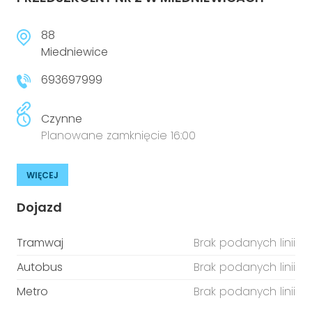
88
Miedniewice
693697999
Czynne
Planowane zamknięcie 16:00
WIĘCEJ
Dojazd
Tramwaj
Brak podanych linii
Autobus
Brak podanych linii
Metro
Brak podanych linii