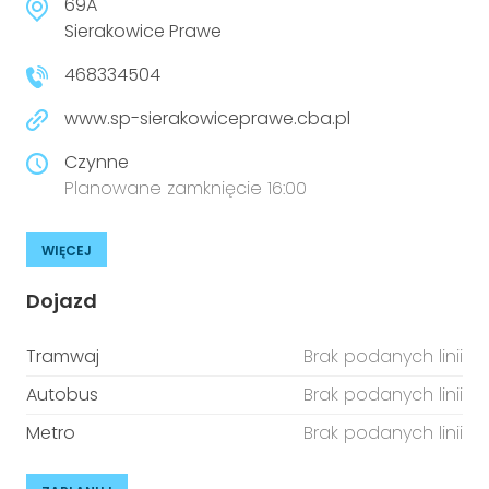
69A
Sierakowice Prawe
468334504
www.sp-sierakowiceprawe.cba.pl
Czynne
Planowane zamknięcie 16:00
WIĘCEJ
Dojazd
Tramwaj
Brak podanych linii
Autobus
Brak podanych linii
Metro
Brak podanych linii