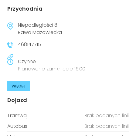
Przychodnia
Niepodległości 8
Rawa Mazowiecka
468147715
Czynne
Planowane zamknięcie 16:00
WIĘCEJ
Dojazd
Tramwaj
Brak podanych linii
Autobus
Brak podanych linii