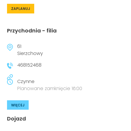
ZAPLANUJ
Przychodnia - filia
61
Sierzchowy
468152468
Czynne
Planowane zamknięcie 16:00
WIĘCEJ
Dojazd