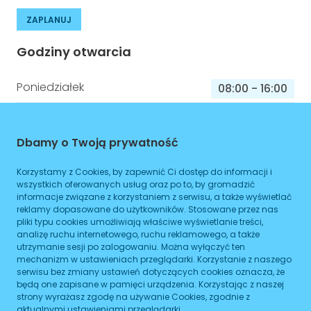
ZAPLANUJ
Godziny otwarcia
Poniedziałek
08:00
-
16:00
Wtorek
08:00
-
16:00
Środa
Dbamy o Twoją prywatność
08:00
-
16:00
Czwartek
08:00
-
16:00
Korzystamy z Cookies, by zapewnić Ci dostęp do informacji i
wszystkich oferowanych usług oraz po to, by gromadzić
Piątek
08:00
-
16:00
informacje związane z korzystaniem z serwisu, a także wyświetlać
reklamy dopasowane do użytkowników. Stosowane przez nas
Sobota
pliki typu cookies umożliwiają właściwe wyświetlanie treści,
08:00
-
16:00
analizę ruchu internetowego, ruchu reklamowego, a także
utrzymanie sesji po zalogowaniu. Można wyłączyć ten
Niedziela
08:00
-
16:00
mechanizm w ustawieniach przeglądarki. Korzystanie z naszego
serwisu bez zmiany ustawień dotyczących cookies oznacza, że
będą one zapisane w pamięci urządzenia. Korzystając z naszej
strony wyrażasz zgodę na używanie Cookies, zgodnie z
Informacje o sprawach jakie załatwisz w
aktualnymi ustawieniami przeglądarki.