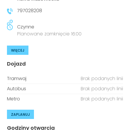
niepełnosprawnościami
Urządzenia IoT
797028208
T
Prawo
Czynne
Prawa osób z niepełnosprawnościami
Planowane zamknięcie 16:00
T
Aktualności
WIĘCEJ
Dojazd
Tramwaj
Brak podanych linii
Autobus
Brak podanych linii
Metro
Brak podanych linii
ZAPLANUJ
Godziny otwarcia