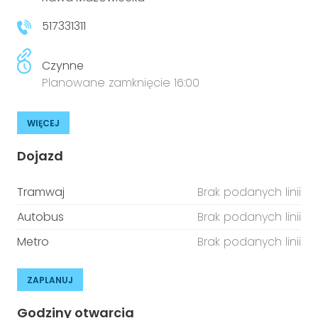
517331311
Czynne
Planowane zamknięcie 16:00
WIĘCEJ
Dojazd
Tramwaj
Brak podanych linii
Autobus
Brak podanych linii
Metro
Brak podanych linii
ZAPLANUJ
Godziny otwarcia