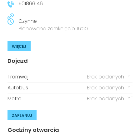
501866146
Czynne
Planowane zamknięcie 16:00
WIĘCEJ
Dojazd
Tramwaj
Brak podanych linii
Autobus
Brak podanych linii
Metro
Brak podanych linii
ZAPLANUJ
Godziny otwarcia