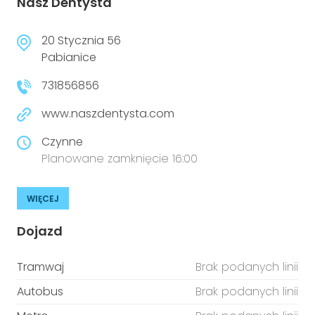
Nasz Dentysta
20 Stycznia 56
Pabianice
731856856
www.naszdentysta.com
Czynne
Planowane zamknięcie 16:00
WIĘCEJ
Dojazd
Tramwaj
Brak podanych linii
Autobus
Brak podanych linii