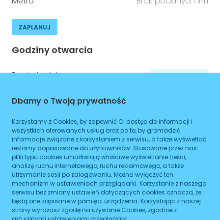
Metro
Brak podanych linii
ZAPLANUJ
Godziny otwarcia
Poniedziałek
08:00
-
16:00
Wtorek
08:00
-
16:00
Dbamy o Twoją prywatność
Środa
08:00
-
16:00
Korzystamy z Cookies, by zapewnić Ci dostęp do informacji i
wszystkich oferowanych usług oraz po to, by gromadzić
Czwartek
08:00
-
16:00
informacje związane z korzystaniem z serwisu, a także wyświetlać
reklamy dopasowane do użytkowników. Stosowane przez nas
Piątek
08:00
-
16:00
pliki typu cookies umożliwiają właściwe wyświetlanie treści,
analizę ruchu internetowego, ruchu reklamowego, a także
Sobota
08:00
-
16:00
utrzymanie sesji po zalogowaniu. Można wyłączyć ten
mechanizm w ustawieniach przeglądarki. Korzystanie z naszego
Niedziela
08:00
-
16:00
serwisu bez zmiany ustawień dotyczących cookies oznacza, że
będą one zapisane w pamięci urządzenia. Korzystając z naszej
strony wyrażasz zgodę na używanie Cookies, zgodnie z
aktualnymi ustawieniami przeglądarki.