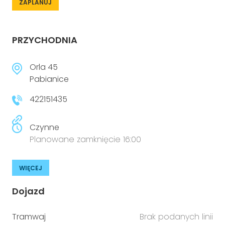
ZAPLANUJ
PRZYCHODNIA
Orla 45
Pabianice
422151435
Czynne
Planowane zamknięcie 16:00
WIĘCEJ
Dojazd
Tramwaj
Brak podanych linii