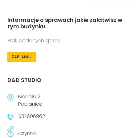
Informacje o sprawach jakie załatwisz w
tym budynku
Brak podanych spraw
ZAPLANUJ
D&D STUDIO
Niecała 2
Pabianice
537606962
Czynne