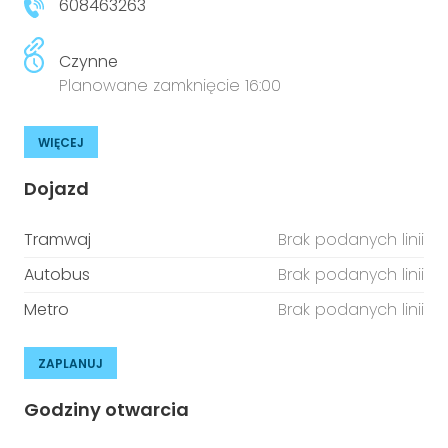
608463263
Czynne
Planowane zamknięcie 16:00
WIĘCEJ
Dojazd
Tramwaj
Brak podanych linii
Autobus
Brak podanych linii
Metro
Brak podanych linii
ZAPLANUJ
Godziny otwarcia