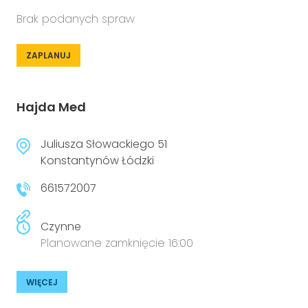
Brak podanych spraw
ZAPLANUJ
Hajda Med
Juliusza Słowackiego 51
Konstantynów Łódzki
661572007
Czynne
Planowane zamknięcie 16:00
WIĘCEJ