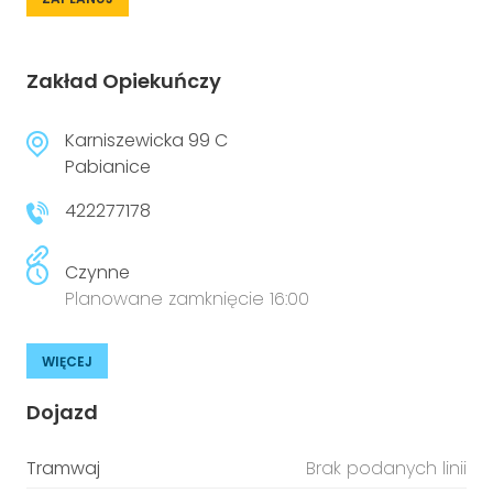
Zakład Opiekuńczy
Karniszewicka 99 C
Pabianice
422277178
Czynne
Planowane zamknięcie 16:00
WIĘCEJ
Dojazd
Tramwaj
Brak podanych linii