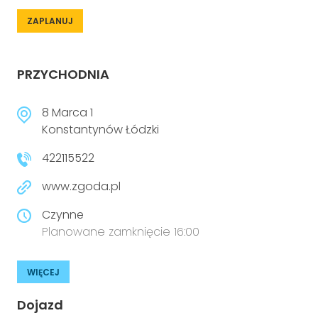
ZAPLANUJ
PRZYCHODNIA
8 Marca 1
Konstantynów Łódzki
422115522
www.zgoda.pl
Czynne
Planowane zamknięcie 16:00
WIĘCEJ
Dojazd