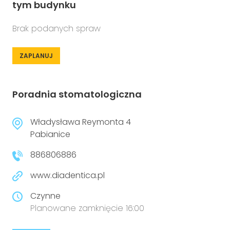
tym budynku
Brak podanych spraw
ZAPLANUJ
Poradnia stomatologiczna
Władysława Reymonta 4
Pabianice
886806886
www.diadentica.pl
Czynne
Planowane zamknięcie 16:00