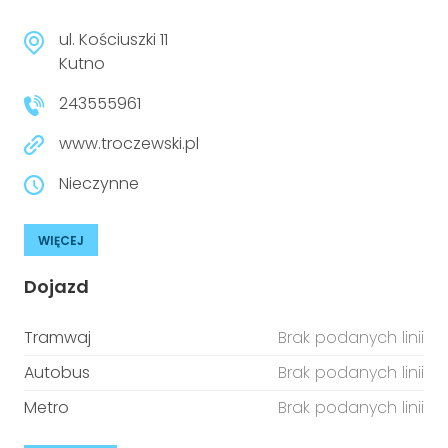
ul. Kościuszki 11
Kutno
243555961
www.troczewski.pl
Nieczynne
WIĘCEJ
Dojazd
Tramwaj
Brak podanych linii
Autobus
Brak podanych linii
Metro
Brak podanych linii