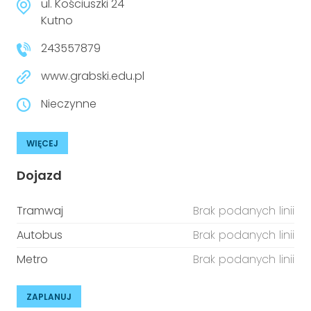
ul. Kościuszki 24
Kutno
243557879
www.grabski.edu.pl
Nieczynne
WIĘCEJ
Dojazd
Tramwaj
Brak podanych linii
Autobus
Brak podanych linii
Metro
Brak podanych linii
ZAPLANUJ