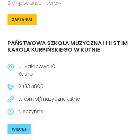
Brak podanych spraw
ZAPLANUJ
PAŃSTWOWA SZKOŁA MUZYCZNA I I II ST IM
KAROLA KURPIŃSKIEGO W KUTNIE
ul. Pałacowa 10
Kutno
243371800
wikom.pl/muzycznakutno
Nieczynne
WIĘCEJ