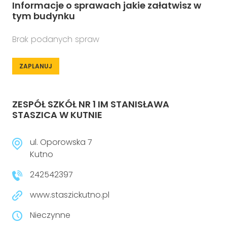
Informacje o sprawach jakie załatwisz w
tym budynku
Brak podanych spraw
ZAPLANUJ
ZESPÓŁ SZKÓŁ NR 1 IM STANISŁAWA
STASZICA W KUTNIE
ul. Oporowska 7
Kutno
242542397
www.staszickutno.pl
Nieczynne