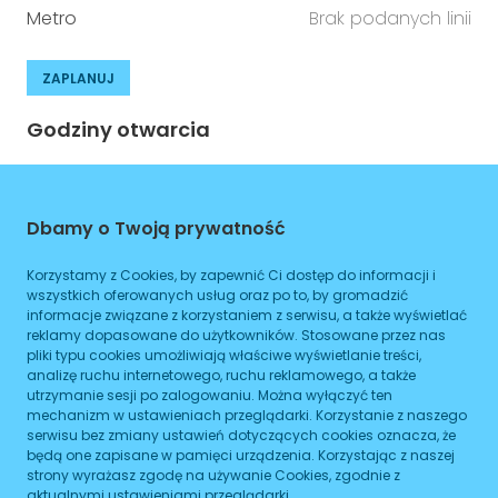
Metro
Brak podanych linii
ZAPLANUJ
Godziny otwarcia
Poniedziałek
08:00
-
16:00
Dbamy o Twoją prywatność
Wtorek
08:00
-
16:00
Środa
08:00
-
16:00
Korzystamy z Cookies, by zapewnić Ci dostęp do informacji i
wszystkich oferowanych usług oraz po to, by gromadzić
Czwartek
informacje związane z korzystaniem z serwisu, a także wyświetlać
08:00
-
16:00
reklamy dopasowane do użytkowników. Stosowane przez nas
pliki typu cookies umożliwiają właściwe wyświetlanie treści,
Piątek
08:00
-
16:00
analizę ruchu internetowego, ruchu reklamowego, a także
utrzymanie sesji po zalogowaniu. Można wyłączyć ten
Sobota
08:00
-
16:00
mechanizm w ustawieniach przeglądarki. Korzystanie z naszego
serwisu bez zmiany ustawień dotyczących cookies oznacza, że
Niedziela
08:00
-
16:00
będą one zapisane w pamięci urządzenia. Korzystając z naszej
strony wyrażasz zgodę na używanie Cookies, zgodnie z
aktualnymi ustawieniami przeglądarki.