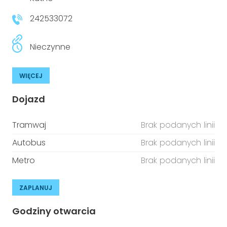
niepełnosprawnościami
Urządzenia IoT
242533072
T
Prawo
Nieczynne
Prawa osób z niepełnosprawnościami
WIĘCEJ
T
Aktualności
Dojazd
Tramwaj
Brak podanych linii
Autobus
Brak podanych linii
Metro
Brak podanych linii
ZAPLANUJ
Godziny otwarcia