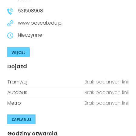
531508908
www.pascal.edu.pl
Nieczynne
WIĘCEJ
Dojazd
Tramwaj
Brak podanych linii
Autobus
Brak podanych linii
Metro
Brak podanych linii
ZAPLANUJ
Godziny otwarcia