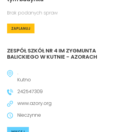
Brak podanych spraw
ZAPLANUJ
ZESPÓŁ SZKÓŁ NR 4 IM ZYGMUNTA
BALICKIEGO W KUTNIE - AZORACH
.
Kutno
242547309
www.azory.org
Nieczynne
WIĘCEJ