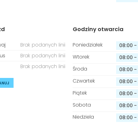
zd
Godziny otwarcia
aj
Brak podanych linii
Poniedziałek
08:00
-
us
Brak podanych linii
Wtorek
08:00
-
Brak podanych linii
Środa
08:00
-
Czwartek
08:00
-
ANUJ
Piątek
08:00
-
Sobota
08:00
-
Niedziela
08:00
-