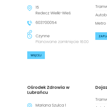
Tramw
15
Redecz Wielki-Wieś
Autob
603700054
Metro
Czynne
ZAPL
Planowane zamknięcie 16:00
WIĘCEJ
Ośrodek Zdrowia w
Doja
Lubrańcu
Tramw
Mariana Szulca 1