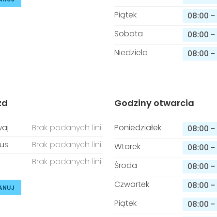
Piątek
08:00
-
Sobota
08:00
-
Niedziela
08:00
-
zd
Godziny otwarcia
aj
Brak podanych linii
Poniedziałek
08:00
-
us
Brak podanych linii
Wtorek
08:00
-
Brak podanych linii
Środa
08:00
-
Czwartek
08:00
-
ANUJ
Piątek
08:00
-