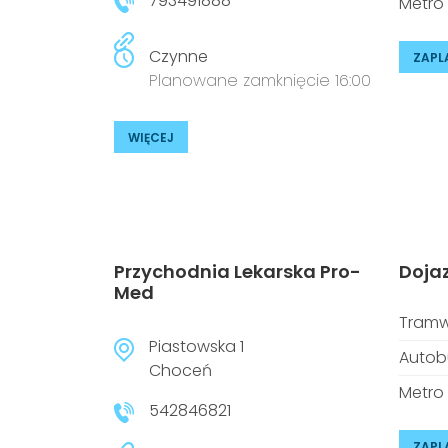
793491888
Metro
Czynne
ZAPL
Planowane zamknięcie 16:00
WIĘCEJ
Przychodnia Lekarska Pro-
Doja
Med
Tramw
Piastowska 1
Autob
Choceń
Metro
542846821
ZAPL