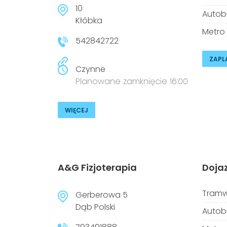
10
Autob
Kłóbka
Metro
542842722
ZAPL
Czynne
Planowane zamknięcie 16:00
WIĘCEJ
A&G Fizjoterapia
Doja
Tramw
Gerberowa 5
Dąb Polski
Autob