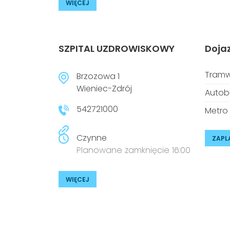
WIĘCEJ
SZPITAL UZDROWISKOWY
Doja
Tramw
Brzozowa 1
Wieniec-Zdrój
Autob
542721000
Metro
Czynne
ZAPL
Planowane zamknięcie 16:00
WIĘCEJ