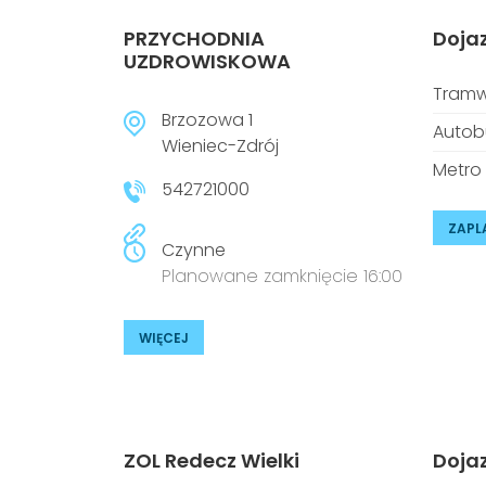
PRZYCHODNIA
Doja
UZDROWISKOWA
Tramw
Brzozowa 1
Autob
Wieniec-Zdrój
Metro
542721000
ZAPL
Czynne
Planowane zamknięcie 16:00
WIĘCEJ
ZOL Redecz Wielki
Doja