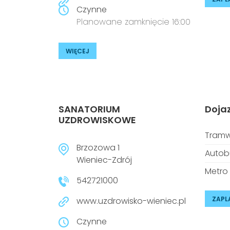
Czynne
Planowane zamknięcie 16:00
WIĘCEJ
SANATORIUM
Doja
UZDROWISKOWE
Tramw
Brzozowa 1
Autob
Wieniec-Zdrój
Metro
542721000
ZAPL
www.uzdrowisko-wieniec.pl
Czynne