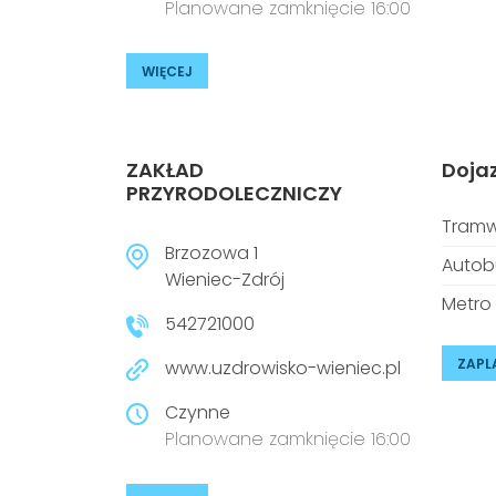
Planowane zamknięcie 16:00
WIĘCEJ
ZAKŁAD
Doja
PRZYRODOLECZNICZY
Tramw
Brzozowa 1
Autob
Wieniec-Zdrój
Metro
542721000
ZAPL
www.uzdrowisko-wieniec.pl
Czynne
Planowane zamknięcie 16:00