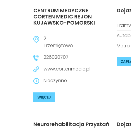
CENTRUM MEDYCZNE
Doja
CORTEN MEDIC REJON
KUJAWSKO-POMORSKI
Tramw
Autob
2
Trzemiętowo
Metro
226020707
ZAPL
www.cortenmedic.pl
Nieczynne
WIĘCEJ
Neurorehabilitacja Przystań
Doja