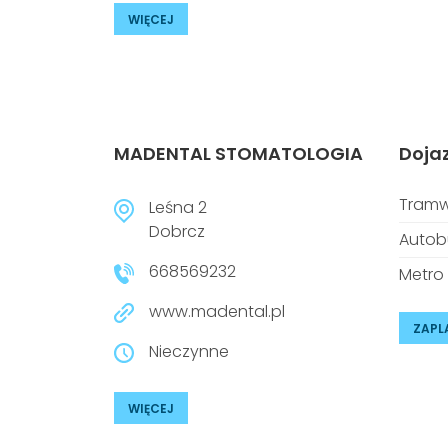
WIĘCEJ
MADENTAL STOMATOLOGIA
Doja
Tramw
Leśna 2
Dobrcz
Autob
668569232
Metro
www.madental.pl
ZAPL
Nieczynne
WIĘCEJ