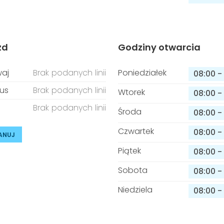
zd
Godziny otwarcia
aj
Brak podanych linii
Poniedziałek
08:00
-
us
Brak podanych linii
Wtorek
08:00
-
Brak podanych linii
Środa
08:00
-
Czwartek
08:00
-
ANUJ
Piątek
08:00
-
Sobota
08:00
-
Niedziela
08:00
-