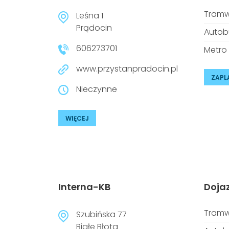
Tramw
Leśna 1
Prądocin
Autob
606273701
Metro
www.przystanpradocin.pl
ZAPL
Nieczynne
WIĘCEJ
Interna-KB
Doja
Tramw
Szubińska 77
Białe Błota