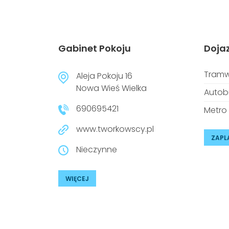
Gabinet Pokoju
Doja
Tramw
Aleja Pokoju 16
Nowa Wieś Wielka
Autob
690695421
Metro
www.tworkowscy.pl
ZAPL
Nieczynne
WIĘCEJ