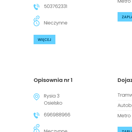
Metro
503762331
ZAPL
Nieczynne
WIĘCEJ
Opisownia nr 1
Doja
Tramw
Rysia 3
Osielsko
Autob
696988966
Metro
Nieczynne
ZAPL