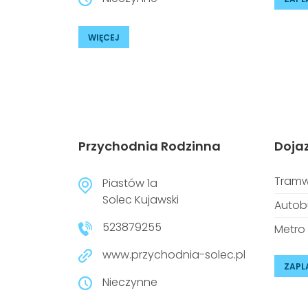
WIĘCEJ
Przychodnia Rodzinna
Doja
Tramw
Piastów 1a
Solec Kujawski
Autob
523879255
Metro
www.przychodnia-solec.pl
ZAPL
Nieczynne