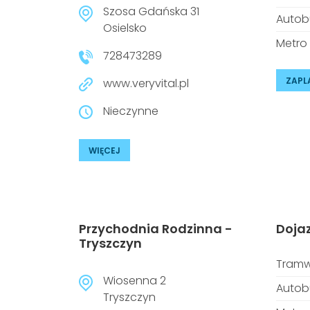
Szosa Gdańska 31
Autob
Osielsko
Metro
728473289
ZAPL
www.veryvital.pl
Nieczynne
WIĘCEJ
Przychodnia Rodzinna -
Doja
Tryszczyn
Tramw
Wiosenna 2
Autob
Tryszczyn