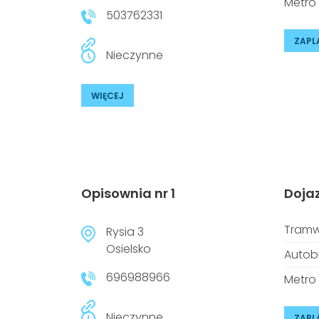
Metro
503762331
ZAPL
Nieczynne
WIĘCEJ
Opisownia nr 1
Doja
Tramw
Rysia 3
Osielsko
Autob
696988966
Metro
Nieczynne
ZAPL