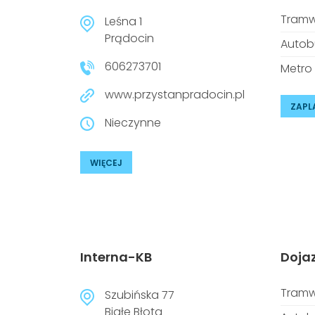
Tramw
Leśna 1
Prądocin
Autob
606273701
Metro
www.przystanpradocin.pl
ZAPL
Nieczynne
WIĘCEJ
Interna-KB
Doja
Tramw
Szubińska 77
Białe Błota