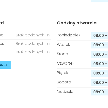
zd
Godziny otwarcia
aj
Brak podanych linii
Poniedziałek
08:00
-
us
Brak podanych linii
Wtorek
08:00
-
Brak podanych linii
Środa
08:00
-
Czwartek
08:00
-
ANUJ
Piątek
08:00
-
Sobota
08:00
-
Niedziela
08:00
-