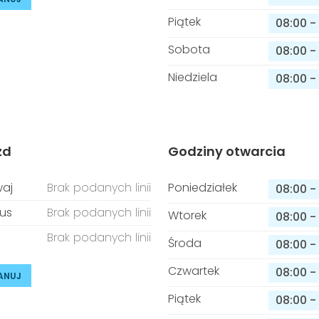
Piątek
08:00
-
Sobota
08:00
-
Niedziela
08:00
-
zd
Godziny otwarcia
aj
Brak podanych linii
Poniedziałek
08:00
-
us
Brak podanych linii
Wtorek
08:00
-
Brak podanych linii
Środa
08:00
-
Czwartek
08:00
-
ANUJ
Piątek
08:00
-