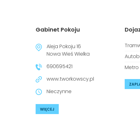
Gabinet Pokoju
Doja
Tramw
Aleja Pokoju 16
Nowa Wieś Wielka
Autob
690695421
Metro
www.tworkowscy.pl
ZAPL
Nieczynne
WIĘCEJ