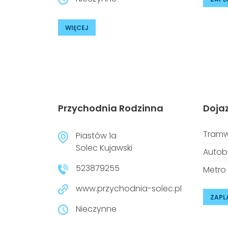
WIĘCEJ
Przychodnia Rodzinna
Doja
Tramw
Piastów 1a
Solec Kujawski
Autob
523879255
Metro
www.przychodnia-solec.pl
ZAPL
Nieczynne