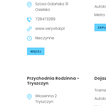
Szosa Gdańska 31
Autob
Osielsko
Metro
728473289
ZAPL
www.veryvital.pl
Nieczynne
WIĘCEJ
Przychodnia Rodzinna -
Doja
Tryszczyn
Tramw
Wiosenna 2
Autob
Tryszczyn