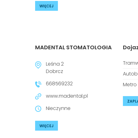
WIĘCEJ
MADENTAL STOMATOLOGIA
Doja
Tramw
Leśna 2
Dobrcz
Autob
668569232
Metro
www.madental.pl
ZAPL
Nieczynne
WIĘCEJ