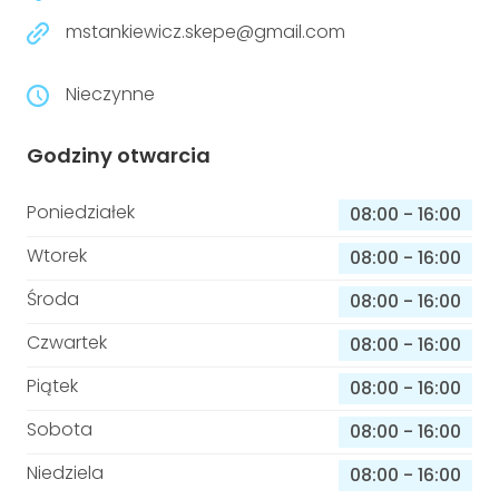
niepełnosprawnościami
Urządzenia IoT
mstankiewicz.skepe@gmail.com
T
Prawo
Nieczynne
Prawa osób z niepełnosprawnościami
Godziny otwarcia
T
Aktualności
Poniedziałek
08:00
-
16:00
Wtorek
08:00
-
16:00
Środa
08:00
-
16:00
Czwartek
08:00
-
16:00
Piątek
08:00
-
16:00
Sobota
08:00
-
16:00
Niedziela
08:00
-
16:00