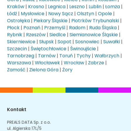
Kraków
|
Krosno
|
Legnica
|
Leszno
|
Lublin
|
Łomża
|
Łódź
|
Mysłowice
|
Nowy Sącz
|
Olsztyn
|
Opole
|
Ostrołęka
|
Piekary Śląskie
|
Piotrków Trybunalski
|
Płock
|
Poznań
|
Przemyśl
|
Radom
|
Ruda Śląska
|
Rybnik
|
Rzeszów
|
Siedlce
|
Siemianowice Śląskie
|
Skierniewice
|
Słupsk
|
Sopot
|
Sosnowiec
|
Suwałki
|
Szczecin
|
Świętochłowice
|
Świnoujście
|
Tarnobrzeg
|
Tarnów
|
Toruń
|
Tychy
|
Wałbrzych
|
Warszawa
|
Włocławek
|
Wrocław
|
Zabrze
|
Zamość
|
Zielona Góra
|
Żory
Kontakt
PREALS DATA Sp. z o.o.
ul. Algierska 17L/5