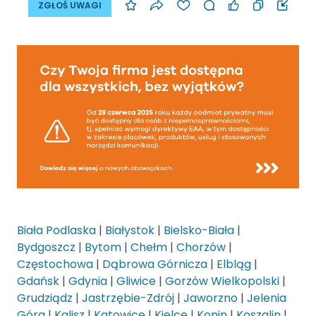
ZGŁOŚ UWAGI
Biała Podlaska
|
Białystok
|
Bielsko-Biała
|
Bydgoszcz
|
Bytom
|
Chełm
|
Chorzów
|
Częstochowa
|
Dąbrowa Górnicza
|
Elbląg
|
Gdańsk
|
Gdynia
|
Gliwice
|
Gorzów Wielkopolski
|
Grudziądz
|
Jastrzębie-Zdrój
|
Jaworzno
|
Jelenia
Góra
|
Kalisz
|
Katowice
|
Kielce
|
Konin
|
Koszalin
|