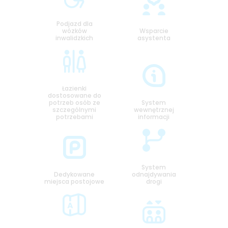
Podjazd dla
wózków
Wsparcie
inwalidzkich
asystenta
Łazienki
dostosowane do
potrzeb osób ze
System
szczególnymi
wewnętrznej
potrzebami
informacji
System
Dedykowane
odnajdywania
miejsca postojowe
drogi