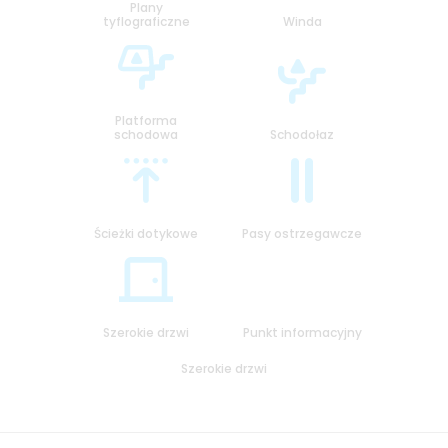
Plany
tyflograficzne
Winda
Platforma
schodowa
Schodołaz
Ścieżki dotykowe
Pasy ostrzegawcze
Szerokie drzwi
Punkt informacyjny
Szerokie drzwi