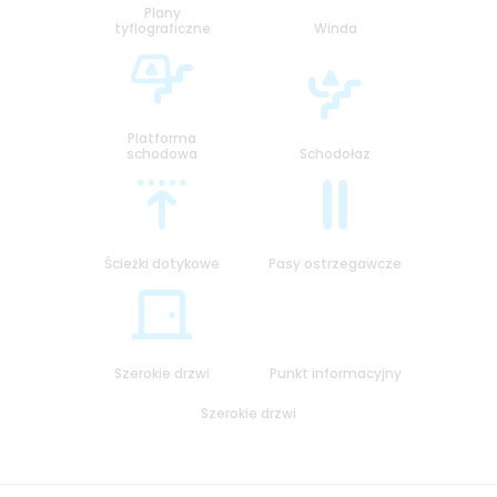
Plany
tyflograficzne
Winda
Platforma
schodowa
Schodołaz
Ścieżki dotykowe
Pasy ostrzegawcze
Szerokie drzwi
Punkt informacyjny
Szerokie drzwi