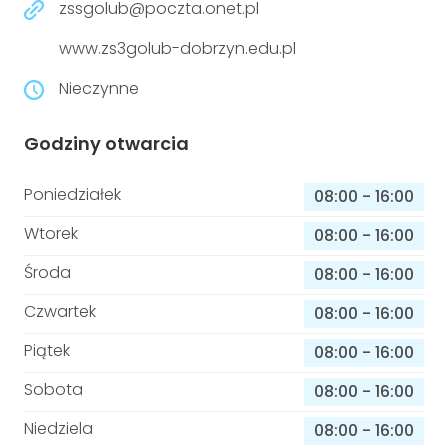
zssgolub@poczta.onet.pl
niepełnosprawnościami
Urządzenia IoT
www.zs3golub-dobrzyn.edu.pl
T
Prawo
Nieczynne
Prawa osób z niepełnosprawnościami
Godziny otwarcia
T
Aktualności
Poniedziałek
08:00
-
16:00
Wtorek
08:00
-
16:00
Środa
08:00
-
16:00
Czwartek
08:00
-
16:00
Piątek
08:00
-
16:00
Sobota
08:00
-
16:00
Niedziela
08:00
-
16:00