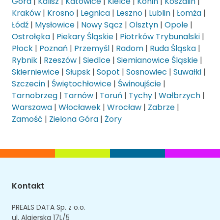
Góra
|
Kalisz
|
Katowice
|
Kielce
|
Konin
|
Koszalin
|
Kraków
|
Krosno
|
Legnica
|
Leszno
|
Lublin
|
Łomża
|
Łódź
|
Mysłowice
|
Nowy Sącz
|
Olsztyn
|
Opole
|
Ostrołęka
|
Piekary Śląskie
|
Piotrków Trybunalski
|
Płock
|
Poznań
|
Przemyśl
|
Radom
|
Ruda Śląska
|
Rybnik
|
Rzeszów
|
Siedlce
|
Siemianowice Śląskie
|
Skierniewice
|
Słupsk
|
Sopot
|
Sosnowiec
|
Suwałki
|
Szczecin
|
Świętochłowice
|
Świnoujście
|
Tarnobrzeg
|
Tarnów
|
Toruń
|
Tychy
|
Wałbrzych
|
Warszawa
|
Włocławek
|
Wrocław
|
Zabrze
|
Zamość
|
Zielona Góra
|
Żory
Kontakt
PREALS DATA Sp. z o.o.
ul. Algierska 17L/5