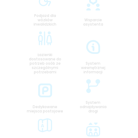
Podjazd dla
wózków
Wsparcie
inwalidzkich
asystenta
Łazienki
dostosowane do
potrzeb osób ze
System
szczególnymi
wewnętrznej
potrzebami
informacji
System
Dedykowane
odnajdywania
miejsca postojowe
drogi