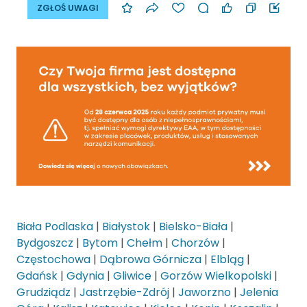
ZGŁOŚ UWAGI
Biała Podlaska
|
Białystok
|
Bielsko-Biała
|
Bydgoszcz
|
Bytom
|
Chełm
|
Chorzów
|
Częstochowa
|
Dąbrowa Górnicza
|
Elbląg
|
Gdańsk
|
Gdynia
|
Gliwice
|
Gorzów Wielkopolski
|
Grudziądz
|
Jastrzębie-Zdrój
|
Jaworzno
|
Jelenia