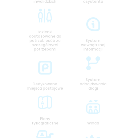
inwalidzkich
asystenta
Łazienki
dostosowane do
potrzeb osób ze
System
szczególnymi
wewnętrznej
potrzebami
informacji
System
Dedykowane
odnajdywania
miejsca postojowe
drogi
Plany
tyflograficzne
Winda