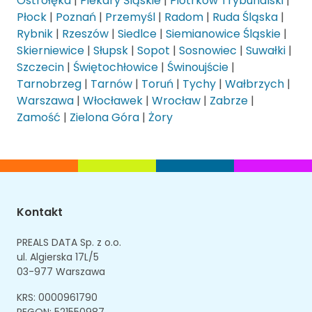
Ostrołęka
|
Piekary Śląskie
|
Piotrków Trybunalski
|
Płock
|
Poznań
|
Przemyśl
|
Radom
|
Ruda Śląska
|
Rybnik
|
Rzeszów
|
Siedlce
|
Siemianowice Śląskie
|
Skierniewice
|
Słupsk
|
Sopot
|
Sosnowiec
|
Suwałki
|
Szczecin
|
Świętochłowice
|
Świnoujście
|
Tarnobrzeg
|
Tarnów
|
Toruń
|
Tychy
|
Wałbrzych
|
Warszawa
|
Włocławek
|
Wrocław
|
Zabrze
|
Zamość
|
Zielona Góra
|
Żory
Kontakt
PREALS DATA Sp. z o.o.
ul. Algierska 17L/5
03-977 Warszawa
KRS: 0000961790