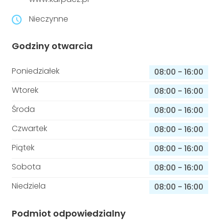
niepełnosprawnościami
Urządzenia IoT
Nieczynne
T
Prawo
Godziny otwarcia
Prawa osób z niepełnosprawnościami
Poniedziałek
08:00
-
16:00
T
Aktualności
Wtorek
08:00
-
16:00
Środa
08:00
-
16:00
Czwartek
08:00
-
16:00
Piątek
08:00
-
16:00
Sobota
08:00
-
16:00
Niedziela
08:00
-
16:00
Podmiot odpowiedzialny