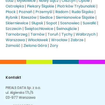
Łódź
|
Mysłowice
|
Nowy Sącz
|
Olsztyn
|
Opole
|
Ostrołęka
|
Piekary Śląskie
|
Piotrków Trybunalski
|
Płock
|
Poznań
|
Przemyśl
|
Radom
|
Ruda Śląska
|
Rybnik
|
Rzeszów
|
Siedlce
|
Siemianowice Śląskie
|
Skierniewice
|
Słupsk
|
Sopot
|
Sosnowiec
|
Suwałki
|
Szczecin
|
Świętochłowice
|
Świnoujście
|
Tarnobrzeg
|
Tarnów
|
Toruń
|
Tychy
|
Wałbrzych
|
Warszawa
|
Włocławek
|
Wrocław
|
Zabrze
|
Zamość
|
Zielona Góra
|
Żory
Kontakt
PREALS DATA Sp. z o.o.
ul. Algierska 17L/5
03-977 Warszawa