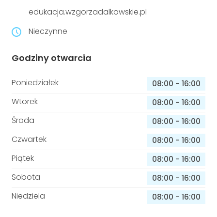
niepełnosprawnościami
Urządzenia IoT
edukacja.wzgorzadalkowskie.pl
T
Prawo
Nieczynne
Prawa osób z niepełnosprawnościami
Godziny otwarcia
T
Aktualności
Poniedziałek
08:00
-
16:00
Wtorek
08:00
-
16:00
Środa
08:00
-
16:00
Czwartek
08:00
-
16:00
Piątek
08:00
-
16:00
Sobota
08:00
-
16:00
Niedziela
08:00
-
16:00