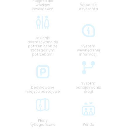
Podjazd dla
wózków
Wsparcie
inwalidzkich
asystenta
Łazienki
dostosowane do
potrzeb osób ze
System
szczególnymi
wewnętrznej
potrzebami
informacji
System
Dedykowane
odnajdywania
miejsca postojowe
drogi
Plany
tyflograficzne
Winda