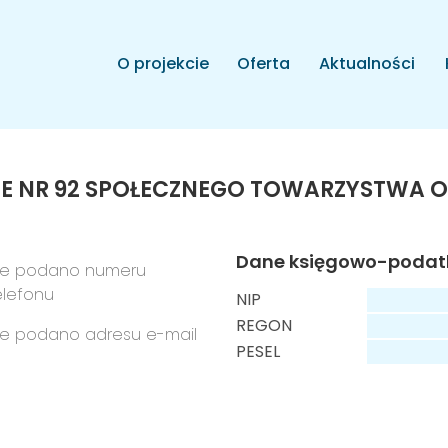
O projekcie
Oferta
Aktualności
WE NR 92 SPOŁECZNEGO TOWARZYSTWA
Dane księgowo-poda
ie podano numeru
elefonu
NIP
REGON
ie podano adresu e-mail
PESEL