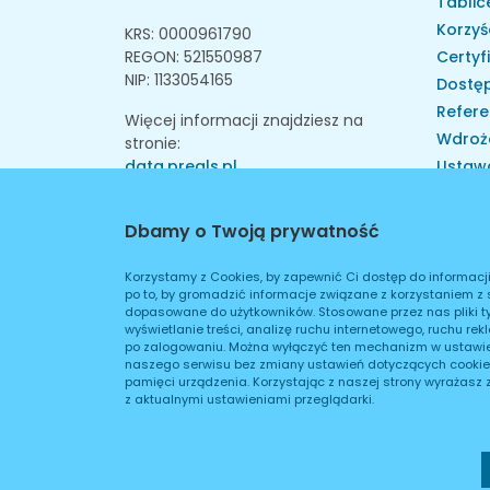
Tablice
Korzyś
KRS: 0000961790
REGON: 521550987
Certyf
NIP: 1133054165
Dostęp
Refere
Więcej informacji znajdziesz na
Wdroż
stronie:
data.preals.pl
Ustaw
Skarga
Instytu
Dbamy o Twoją prywatność
Walid
Walid
Korzystamy z Cookies, by zapewnić Ci dostęp do informacj
po to, by gromadzić informacje związane z korzystaniem z 
Konta
dopasowane do użytkowników. Stosowane przez nas pliki t
wyświetlanie treści, analizę ruchu internetowego, ruchu re
po zalogowaniu. Można wyłączyć ten mechanizm w ustawien
naszego serwisu bez zmiany ustawień dotyczących cookie
pamięci urządzenia. Korzystając z naszej strony wyrażasz
z aktualnymi ustawieniami przeglądarki.
Wszelkie Prawa Zastrzeżone © 2026 Preals Data. Wykonan