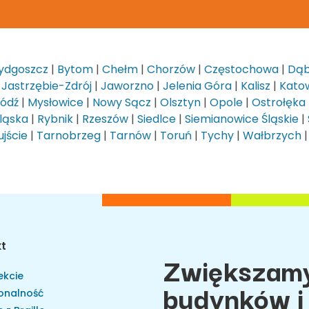
ydgoszcz
|
Bytom
|
Chełm
|
Chorzów
|
Częstochowa
|
Dąb
|
Jastrzębie-Zdrój
|
Jaworzno
|
Jelenia Góra
|
Kalisz
|
Kato
Łódź
|
Mysłowice
|
Nowy Sącz
|
Olsztyn
|
Opole
|
Ostrołęka
ląska
|
Rybnik
|
Rzeszów
|
Siedlce
|
Siemianowice Śląskie
|
jście
|
Tarnobrzeg
|
Tarnów
|
Toruń
|
Tychy
|
Wałbrzych
kt
Zwiększamy
ekcie
budynków i 
onalność