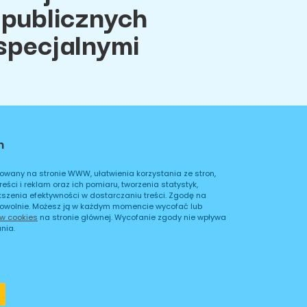
 publicznych
specjalnymi
h
ci
Regulamin
owany na stronie WWW, ułatwienia korzystania ze stron,
ści i reklam oraz ich pomiaru, tworzenia statystyk,
kszenia efektywności w dostarczaniu treści. Zgodę na
owolnie. Możesz ją w każdym momencie wycofać lub
ów cookies
na stronie głównej. Wycofanie zgody nie wpływa
nia.
Cookies