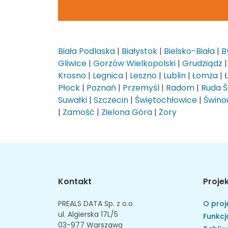
Biała Podlaska
|
Białystok
|
Bielsko-Biała
|
B
Gliwice
|
Gorzów Wielkopolski
|
Grudziądz
Krosno
|
Legnica
|
Leszno
|
Lublin
|
Łomża
|
Płock
|
Poznań
|
Przemyśl
|
Radom
|
Ruda Ś
Suwałki
|
Szczecin
|
Świętochłowice
|
Świnou
|
Zamość
|
Zielona Góra
|
Żory
Kontakt
Proje
PREALS DATA Sp. z o.o.
O proj
ul. Algierska 17L/5
Funkcj
03-977 Warszawa