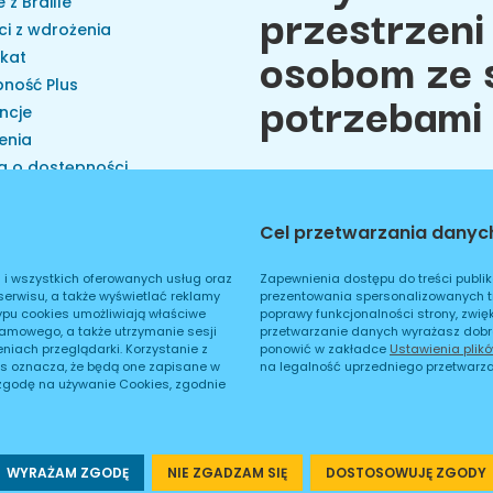
przestrzeni
 z Braille
ci z wdrożenia
osobom ze 
ikat
ność Plus
potrzebami
ncje
enia
a o dostępności
 na brak dostępności
cje i organizacje
Cel przetwarzania danyc
Cookies
Polityka prywatnoś
ator W3C
ator WCAG
i i wszystkich oferowanych usług oraz
Zapewnienia dostępu do treści publik
serwisu, a także wyświetlać reklamy
prezentowania spersonalizowanych tre
kt
ypu cookies umożliwiają właściwe
poprawy funkcjonalności strony, zwię
klamowego, a także utrzymanie sesji
przetwarzanie danych wyrażasz dobr
iach przeglądarki. Korzystanie z
ponowić w zakładce
Ustawienia plik
s oznacza, że będą one zapisane w
na legalność uprzedniego przetwarza
 zgodę na używanie Cookies, zgodnie
WYRAŻAM ZGODĘ
NIE ZGADZAM SIĘ
DOSTOSOWUJĘ ZGODY
ie