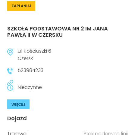
ZAPLANUJ
SZKOŁA PODSTAWOWA NR 2 IM JANA
PAWŁA II W CZERSKU
ul. Kościuszki 6
Czersk
523984233
Nieczynne
WIĘCEJ
Dojazd
Tramwaj
Brak podanych linii