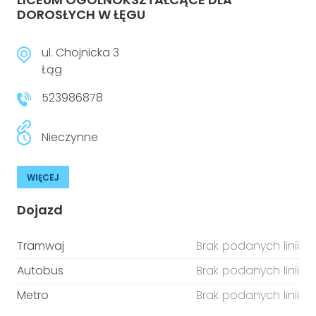
DOROSŁYCH W ŁĘGU
ul. Chojnicka 3
Łąg
523986878
Nieczynne
WIĘCEJ
Dojazd
Tramwaj
Brak podanych linii
Autobus
Brak podanych linii
Metro
Brak podanych linii