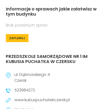
Informacje o sprawach jakie załatwisz w
tym budynku
Brak podanych spraw
ZAPLANUJ
PRZEDSZKOLE SAMORZĄDOWE NR 1 IM
KUBUSIA PUCHATKA W CZERSKU
ul. Dąbrowskiego 4
Czersk
523984272
www.kubuspuchatekczersk.pl