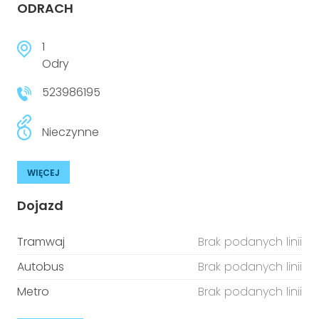
ODRACH
1
Odry
523986195
Nieczynne
WIĘCEJ
Dojazd
Tramwaj
Brak podanych linii
Autobus
Brak podanych linii
Metro
Brak podanych linii