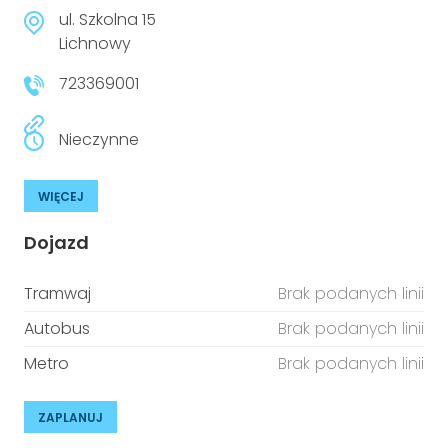
niepełnosprawnościami
Urządzenia IoT
ul. Szkolna 15
Lichnowy
T
Prawo
723369001
Prawa osób z niepełnosprawnościami
Nieczynne
T
Aktualności
WIĘCEJ
Dojazd
Tramwaj
Brak podanych linii
Autobus
Brak podanych linii
Metro
Brak podanych linii
ZAPLANUJ