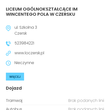
LICEUM OGÓLNOKSZTAŁCĄCE IM
WINCENTEGO POLA W CZERSKU
ul. Szkolna 3
Czersk
523984221
www.loczersk.pl
Nieczynne
WIĘCEJ
Dojazd
Tramwaj
Brak podanych linii
Autobus
Brak podanych linii