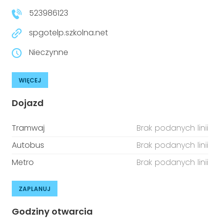
523986123
spgotelp.szkolna.net
Nieczynne
WIĘCEJ
Dojazd
Tramwaj
Brak podanych linii
Autobus
Brak podanych linii
Metro
Brak podanych linii
ZAPLANUJ
Godziny otwarcia