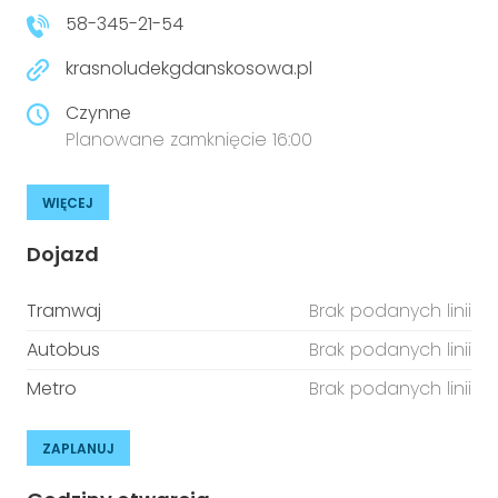
58-345-21-54
krasnoludekgdanskosowa.pl
Czynne
Planowane zamknięcie 16:00
WIĘCEJ
Dojazd
Tramwaj
Brak podanych linii
Autobus
Brak podanych linii
Metro
Brak podanych linii
ZAPLANUJ