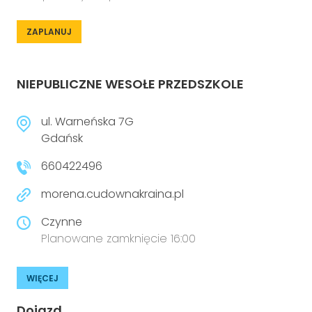
ZAPLANUJ
NIEPUBLICZNE WESOŁE PRZEDSZKOLE
ul. Warneńska 7G
Gdańsk
660422496
morena.cudownakraina.pl
Czynne
Planowane zamknięcie 16:00
WIĘCEJ
Dojazd