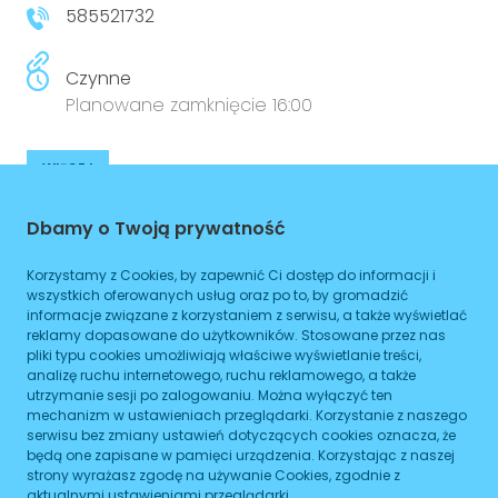
585521732
Czynne
Planowane zamknięcie 16:00
WIĘCEJ
Dojazd
Dbamy o Twoją prywatność
Tramwaj
Brak podanych linii
Korzystamy z Cookies, by zapewnić Ci dostęp do informacji i
wszystkich oferowanych usług oraz po to, by gromadzić
Autobus
Brak podanych linii
informacje związane z korzystaniem z serwisu, a także wyświetlać
reklamy dopasowane do użytkowników. Stosowane przez nas
Metro
Brak podanych linii
pliki typu cookies umożliwiają właściwe wyświetlanie treści,
analizę ruchu internetowego, ruchu reklamowego, a także
utrzymanie sesji po zalogowaniu. Można wyłączyć ten
ZAPLANUJ
mechanizm w ustawieniach przeglądarki. Korzystanie z naszego
serwisu bez zmiany ustawień dotyczących cookies oznacza, że
będą one zapisane w pamięci urządzenia. Korzystając z naszej
Godziny otwarcia
strony wyrażasz zgodę na używanie Cookies, zgodnie z
aktualnymi ustawieniami przeglądarki.