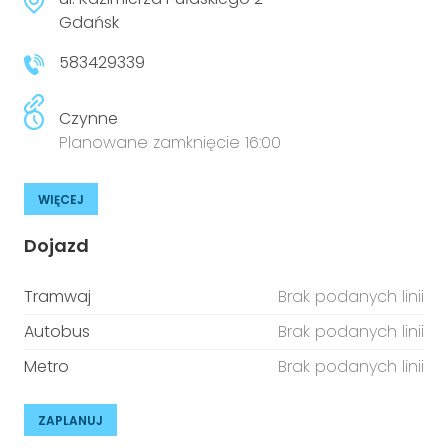
niepełnosprawnościami
Urządzenia IoT
Gdańsk
583429339
T
Prawo
Prawa osób z niepełnosprawnościami
Czynne
Planowane zamknięcie 16:00
T
Aktualności
WIĘCEJ
Dojazd
Tramwaj
Brak podanych linii
Autobus
Brak podanych linii
Metro
Brak podanych linii
ZAPLANUJ