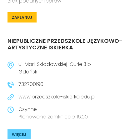
Brak podanych spraw
ZAPLANUJ
NIEPUBLICZNE PRZEDSZKOLE JĘZYKOWO-
ARTYSTYCZNE ISKIERKA
ul. Marii Skłodowskiej-Curie 3 b
Gdańsk
732700190
www.przedszkole-iskierka.edu.pl
Czynne
Planowane zamknięcie 16:00
WIĘCEJ