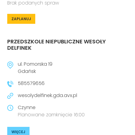
Brak podanych spraw
ZAPLANUJ
PRZEDSZKOLE NIEPUBLICZNE WESOŁY
DELFINEK
ul. Pomorska 19
Gdańsk
585579656
wesolydelfinek.gda.avx.pl
Czynne
Planowane zamknięcie 16:00
WIĘCEJ