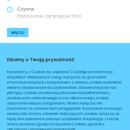
Czynne
Planowane zamknięcie 16:00
WIĘCEJ
Dojazd
Dbamy o Twoją prywatność
Tramwaj
Brak podanych linii
Autobus
Brak podanych linii
Korzystamy z Cookies, by zapewnić Ci dostęp do informacji i
wszystkich oferowanych usług oraz po to, by gromadzić
Metro
Brak podanych linii
informacje związane z korzystaniem z serwisu, a także wyświetlać
reklamy dopasowane do użytkowników. Stosowane przez nas
pliki typu cookies umożliwiają właściwe wyświetlanie treści,
ZAPLANUJ
analizę ruchu internetowego, ruchu reklamowego, a także
utrzymanie sesji po zalogowaniu. Można wyłączyć ten
mechanizm w ustawieniach przeglądarki. Korzystanie z naszego
Godziny otwarcia
serwisu bez zmiany ustawień dotyczących cookies oznacza, że
będą one zapisane w pamięci urządzenia. Korzystając z naszej
Poniedziałek
strony wyrażasz zgodę na używanie Cookies, zgodnie z
08:00
-
16:00
aktualnymi ustawieniami przeglądarki.