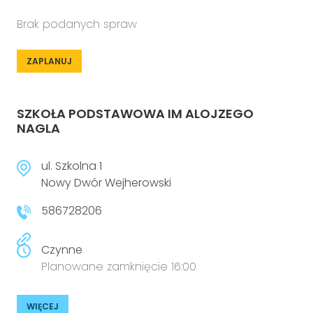
Brak podanych spraw
ZAPLANUJ
SZKOŁA PODSTAWOWA IM ALOJZEGO
NAGLA
ul. Szkolna 1
Nowy Dwór Wejherowski
586728206
Czynne
Planowane zamknięcie 16:00
WIĘCEJ