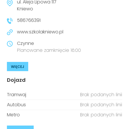
ul. Aleja Lipowa 117
Kniewo
586766391
www.szkolakniewo.pl
Czynne
Planowane zamknięcie 16:00
WIĘCEJ
Dojazd
Tramwaj
Brak podanych linii
Autobus
Brak podanych linii
Metro
Brak podanych linii