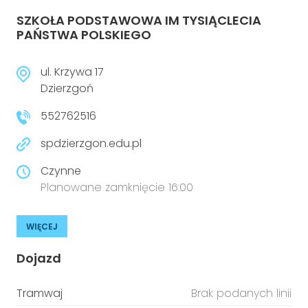
SZKOŁA PODSTAWOWA IM TYSIĄCLECIA
PAŃSTWA POLSKIEGO
ul. Krzywa 17
Dzierzgoń
552762516
spdzierzgon.edu.pl
Czynne
Planowane zamknięcie 16:00
WIĘCEJ
Dojazd
Tramwaj
Brak podanych linii