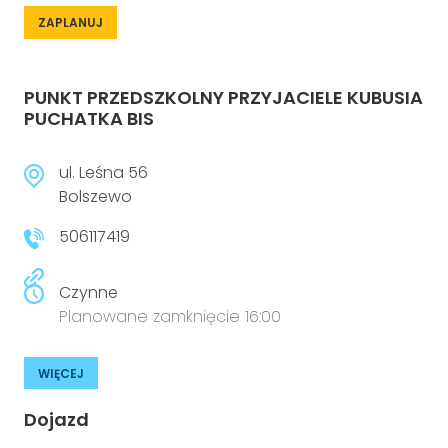
ZAPLANUJ
PUNKT PRZEDSZKOLNY PRZYJACIELE KUBUSIA
PUCHATKA BIS
ul. Leśna 56
Bolszewo
506117419
Czynne
Planowane zamknięcie 16:00
WIĘCEJ
Dojazd