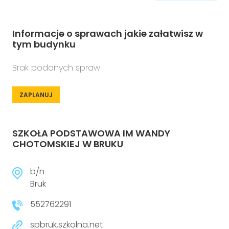
Informacje o sprawach jakie załatwisz w
tym budynku
Brak podanych spraw
ZAPLANUJ
SZKOŁA PODSTAWOWA IM WANDY
CHOTOMSKIEJ W BRUKU
b/n
Bruk
552762291
spbruk.szkolna.net