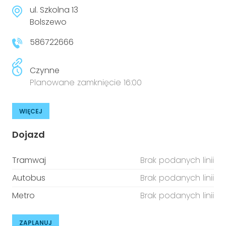
niepełnosprawnościami
Urządzenia IoT
ul. Szkolna 13
Bolszewo
T
Prawo
586722666
Prawa osób z niepełnosprawnościami
Czynne
T
Aktualności
Planowane zamknięcie 16:00
WIĘCEJ
Dojazd
Tramwaj
Brak podanych linii
Autobus
Brak podanych linii
Metro
Brak podanych linii
ZAPLANUJ