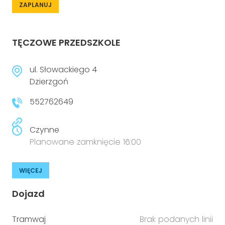
ZAPLANUJ
TĘCZOWE PRZEDSZKOLE
ul. Słowackiego 4
Dzierzgoń
552762649
Czynne
Planowane zamknięcie 16:00
WIĘCEJ
Dojazd
Tramwaj
Brak podanych linii