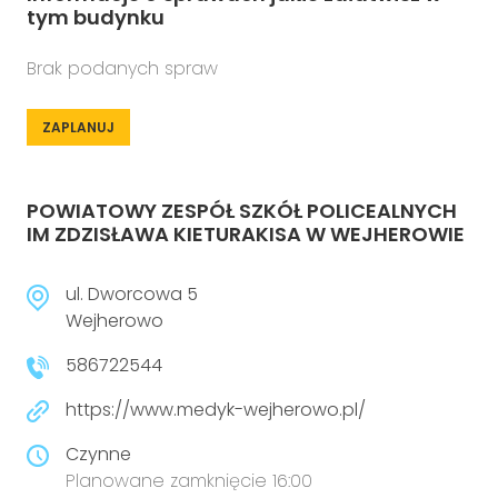
tym budynku
Brak podanych spraw
ZAPLANUJ
POWIATOWY ZESPÓŁ SZKÓŁ POLICEALNYCH
IM ZDZISŁAWA KIETURAKISA W WEJHEROWIE
ul. Dworcowa 5
Wejherowo
586722544
https://www.medyk-wejherowo.pl/
Czynne
Planowane zamknięcie 16:00