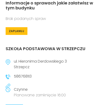
Informacje o sprawach jakie załatwisz w
tym budynku
Brak podanych spraw
ZAPLANUJ
SZKOŁA PODSTAWOWA W STRZEPCZU
ul. Hieronima Derdowskiego 3
Strzepcz
586768113
Czynne
Planowane zamknięcie 16:00