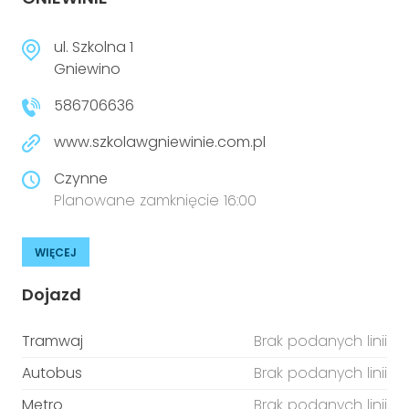
ul. Szkolna 1
Gniewino
586706636
www.szkolawgniewinie.com.pl
Czynne
Planowane zamknięcie 16:00
WIĘCEJ
Dojazd
Tramwaj
Brak podanych linii
Autobus
Brak podanych linii
Metro
Brak podanych linii