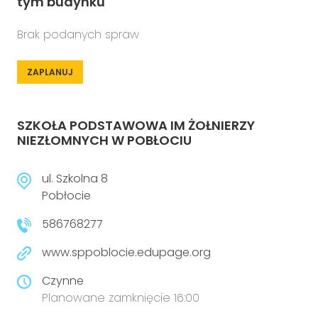
tym budynku
Brak podanych spraw
ZAPLANUJ
SZKOŁA PODSTAWOWA IM ŻOŁNIERZY
NIEZŁOMNYCH W POBŁOCIU
ul. Szkolna 8
Pobłocie
586768277
www.sppoblocie.edupage.org
Czynne
Planowane zamknięcie 16:00