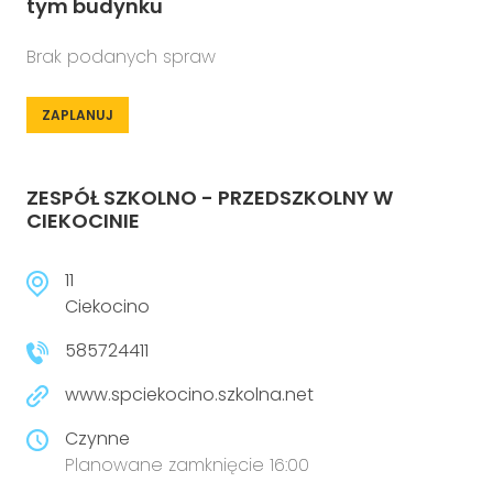
tym budynku
Brak podanych spraw
ZAPLANUJ
ZESPÓŁ SZKOLNO - PRZEDSZKOLNY W
CIEKOCINIE
11
Ciekocino
585724411
www.spciekocino.szkolna.net
Czynne
Planowane zamknięcie 16:00