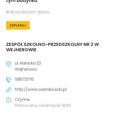
tym budynku
Brak podanych spraw
ZAPLANUJ
ZESPÓŁ SZKOLNO-PRZEDSZKOLNY NR 2 W
WEJHEROWIE
ul. Nanicka 22
Wejherowo
586721715
http://www.osemka.edu.pl
Czynne
Planowane zamknięcie 16:00