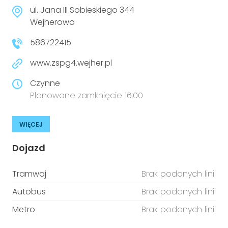
niepełnosprawnościami
Urządzenia IoT
ul. Jana III Sobieskiego 344
Wejherowo
T
Prawo
586722415
Prawa osób z niepełnosprawnościami
www.zspg4.wejher.pl
T
Aktualności
Czynne
Planowane zamknięcie 16:00
WIĘCEJ
Dojazd
Tramwaj
Brak podanych linii
Autobus
Brak podanych linii
Metro
Brak podanych linii