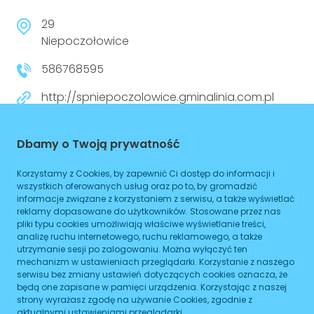
29
Niepoczołowice
586768595
http://spniepoczolowice.gminalinia.com.pl
Czynne
Planowane zamknięcie 16:00
Dbamy o Twoją prywatność
Korzystamy z Cookies, by zapewnić Ci dostęp do informacji i
WIĘCEJ
wszystkich oferowanych usług oraz po to, by gromadzić
informacje związane z korzystaniem z serwisu, a także wyświetlać
Dojazd
reklamy dopasowane do użytkowników. Stosowane przez nas
pliki typu cookies umożliwiają właściwe wyświetlanie treści,
analizę ruchu internetowego, ruchu reklamowego, a także
Tramwaj
Brak podanych linii
utrzymanie sesji po zalogowaniu. Można wyłączyć ten
mechanizm w ustawieniach przeglądarki. Korzystanie z naszego
Autobus
Brak podanych linii
serwisu bez zmiany ustawień dotyczących cookies oznacza, że
będą one zapisane w pamięci urządzenia. Korzystając z naszej
Metro
Brak podanych linii
strony wyrażasz zgodę na używanie Cookies, zgodnie z
aktualnymi ustawieniami przeglądarki.