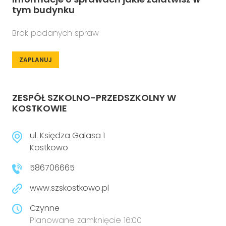
tym budynku
Brak podanych spraw
ZAPLANUJ
ZESPÓŁ SZKOLNO-PRZEDSZKOLNY W
KOSTKOWIE
ul. Księdza Galasa 1
Kostkowo
586706665
www.szskostkowo.pl
Czynne
Planowane zamknięcie 16:00