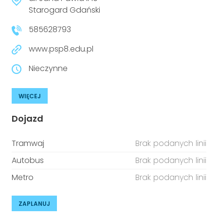
Starogard Gdański
585628793
www.psp8.edu.pl
Nieczynne
WIĘCEJ
Dojazd
Tramwaj
Brak podanych linii
Autobus
Brak podanych linii
Metro
Brak podanych linii
ZAPLANUJ