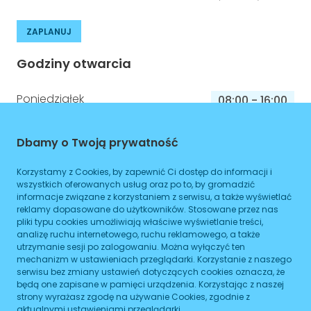
ZAPLANUJ
Godziny otwarcia
Poniedziałek
08:00
-
16:00
Wtorek
08:00
-
16:00
Dbamy o Twoją prywatność
Środa
08:00
-
16:00
Korzystamy z Cookies, by zapewnić Ci dostęp do informacji i
Czwartek
08:00
-
16:00
wszystkich oferowanych usług oraz po to, by gromadzić
informacje związane z korzystaniem z serwisu, a także wyświetlać
Piątek
08:00
-
16:00
reklamy dopasowane do użytkowników. Stosowane przez nas
pliki typu cookies umożliwiają właściwe wyświetlanie treści,
Sobota
08:00
-
16:00
analizę ruchu internetowego, ruchu reklamowego, a także
utrzymanie sesji po zalogowaniu. Można wyłączyć ten
Niedziela
mechanizm w ustawieniach przeglądarki. Korzystanie z naszego
08:00
-
16:00
serwisu bez zmiany ustawień dotyczących cookies oznacza, że
będą one zapisane w pamięci urządzenia. Korzystając z naszej
strony wyrażasz zgodę na używanie Cookies, zgodnie z
aktualnymi ustawieniami przeglądarki.