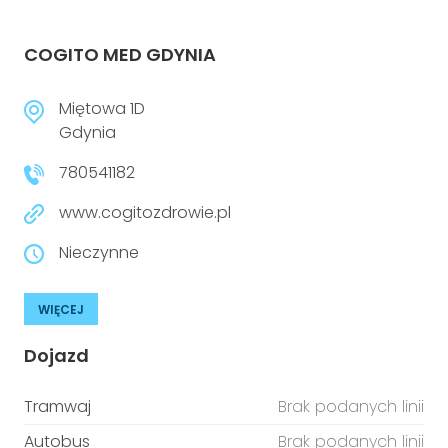
COGITO MED GDYNIA
Miętowa 1D
Gdynia
780541182
www.cogitozdrowie.pl
Nieczynne
WIĘCEJ
Dojazd
Tramwaj
Brak podanych linii
Autobus
Brak podanych linii