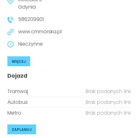
niepełnosprawnościami
Urządzenia IoT
Gdynia
586209901
T
Prawo
www.cmmorska.pl
Prawa osób z niepełnosprawnościami
Nieczynne
T
Aktualności
WIĘCEJ
Dojazd
Tramwaj
Brak podanych linii
Autobus
Brak podanych linii
Metro
Brak podanych linii
ZAPLANUJ