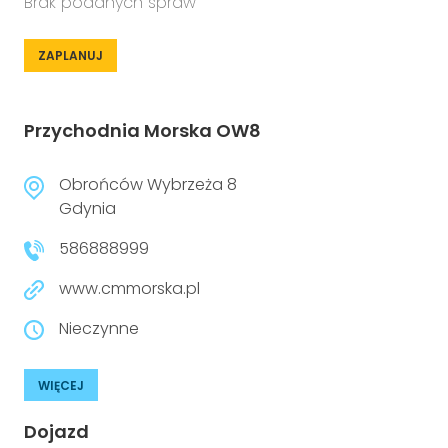
Brak podanych spraw
ZAPLANUJ
Przychodnia Morska OW8
Obrońców Wybrzeża 8
Gdynia
586888999
www.cmmorska.pl
Nieczynne
WIĘCEJ
Dojazd