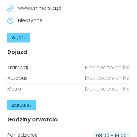
www.cmmorska.pl
Nieczynne
WIĘCEJ
Dojazd
Tramwaj
Brak podanych linii
Autobus
Brak podanych linii
Metro
Brak podanych linii
ZAPLANUJ
Godziny otwarcia
Poniedziałek
08:00
-
16:00