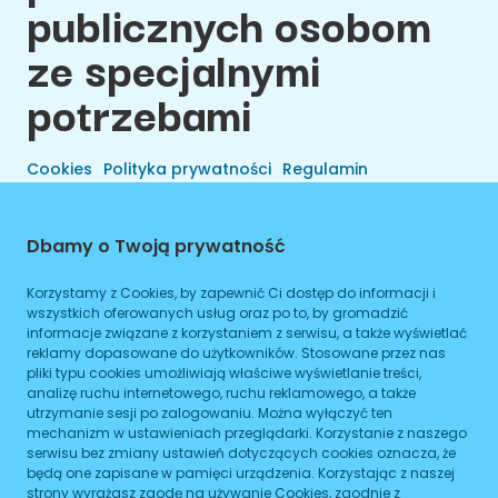
publicznych osobom
ze specjalnymi
potrzebami
Cookies
Polityka prywatności
Regulamin
Dbamy o Twoją prywatność
Korzystamy z Cookies, by zapewnić Ci dostęp do informacji i
wszystkich oferowanych usług oraz po to, by gromadzić
informacje związane z korzystaniem z serwisu, a także wyświetlać
reklamy dopasowane do użytkowników. Stosowane przez nas
pliki typu cookies umożliwiają właściwe wyświetlanie treści,
analizę ruchu internetowego, ruchu reklamowego, a także
utrzymanie sesji po zalogowaniu. Można wyłączyć ten
Wszelkie Prawa Zastrzeżone © 2026 Preals Data.
mechanizm w ustawieniach przeglądarki. Korzystanie z naszego
Cookies
Wykonanie
serwisu bez zmiany ustawień dotyczących cookies oznacza, że
będą one zapisane w pamięci urządzenia. Korzystając z naszej
strony wyrażasz zgodę na używanie Cookies, zgodnie z