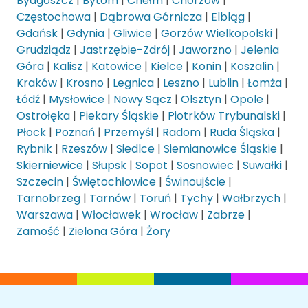
Bydgoszcz
|
Bytom
|
Chełm
|
Chorzów
|
Częstochowa
|
Dąbrowa Górnicza
|
Elbląg
|
Gdańsk
|
Gdynia
|
Gliwice
|
Gorzów Wielkopolski
|
Grudziądz
|
Jastrzębie-Zdrój
|
Jaworzno
|
Jelenia
Góra
|
Kalisz
|
Katowice
|
Kielce
|
Konin
|
Koszalin
|
Kraków
|
Krosno
|
Legnica
|
Leszno
|
Lublin
|
Łomża
|
Łódź
|
Mysłowice
|
Nowy Sącz
|
Olsztyn
|
Opole
|
Ostrołęka
|
Piekary Śląskie
|
Piotrków Trybunalski
|
Płock
|
Poznań
|
Przemyśl
|
Radom
|
Ruda Śląska
|
Rybnik
|
Rzeszów
|
Siedlce
|
Siemianowice Śląskie
|
Skierniewice
|
Słupsk
|
Sopot
|
Sosnowiec
|
Suwałki
|
Szczecin
|
Świętochłowice
|
Świnoujście
|
Tarnobrzeg
|
Tarnów
|
Toruń
|
Tychy
|
Wałbrzych
|
Warszawa
|
Włocławek
|
Wrocław
|
Zabrze
|
Zamość
|
Zielona Góra
|
Żory