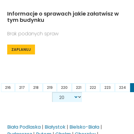
Informacje o sprawach jakie załatwisz w
tym budynku
Brak podanych spraw
ZAPLANUJ
216
217
218
219
220
221
222
223
224
Biała Podlaska
|
Białystok
|
Bielsko-Biała
|