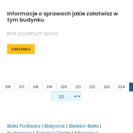
Informacje o sprawach jakie załatwisz w
tym budynku
Brak podanych spraw
ZAPLANUJ
216
217
218
219
220
221
222
223
224
Biała Podlaska
|
Białystok
|
Bielsko-Biała
|