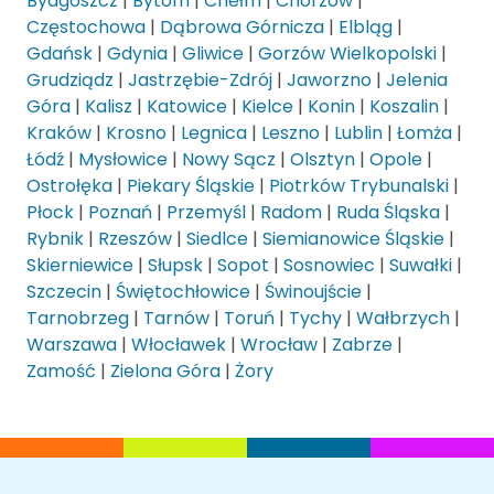
Bydgoszcz
|
Bytom
|
Chełm
|
Chorzów
|
Częstochowa
|
Dąbrowa Górnicza
|
Elbląg
|
Gdańsk
|
Gdynia
|
Gliwice
|
Gorzów Wielkopolski
|
Grudziądz
|
Jastrzębie-Zdrój
|
Jaworzno
|
Jelenia
Góra
|
Kalisz
|
Katowice
|
Kielce
|
Konin
|
Koszalin
|
Kraków
|
Krosno
|
Legnica
|
Leszno
|
Lublin
|
Łomża
|
Łódź
|
Mysłowice
|
Nowy Sącz
|
Olsztyn
|
Opole
|
Ostrołęka
|
Piekary Śląskie
|
Piotrków Trybunalski
|
Płock
|
Poznań
|
Przemyśl
|
Radom
|
Ruda Śląska
|
Rybnik
|
Rzeszów
|
Siedlce
|
Siemianowice Śląskie
|
Skierniewice
|
Słupsk
|
Sopot
|
Sosnowiec
|
Suwałki
|
Szczecin
|
Świętochłowice
|
Świnoujście
|
Tarnobrzeg
|
Tarnów
|
Toruń
|
Tychy
|
Wałbrzych
|
Warszawa
|
Włocławek
|
Wrocław
|
Zabrze
|
Zamość
|
Zielona Góra
|
Żory