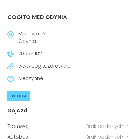
COGITO MED GDYNIA
Miętowa 1D
Gdynia
780541182
www.cogitozdrowie.pl
Nieczynne
WIĘCEJ
Dojazd
Tramwaj
Brak podanych linii
Autobus
Brak podanych linii