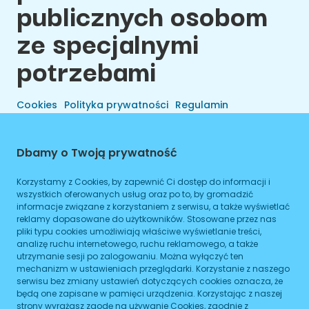
publicznych osobom
ze specjalnymi
potrzebami
Cookies
Polityka prywatności
Regulamin
Dbamy o Twoją prywatność
Korzystamy z Cookies, by zapewnić Ci dostęp do informacji i
wszystkich oferowanych usług oraz po to, by gromadzić
informacje związane z korzystaniem z serwisu, a także wyświetlać
reklamy dopasowane do użytkowników. Stosowane przez nas
pliki typu cookies umożliwiają właściwe wyświetlanie treści,
analizę ruchu internetowego, ruchu reklamowego, a także
utrzymanie sesji po zalogowaniu. Można wyłączyć ten
Wszelkie Prawa Zastrzeżone © 2026 Preals Data.
mechanizm w ustawieniach przeglądarki. Korzystanie z naszego
Cookies
Wykonanie
serwisu bez zmiany ustawień dotyczących cookies oznacza, że
będą one zapisane w pamięci urządzenia. Korzystając z naszej
strony wyrażasz zgodę na używanie Cookies, zgodnie z