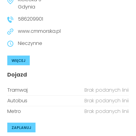
niepełnosprawnościami
Urządzenia IoT
Gdynia
586209901
T
Prawo
www.cmmorska.pl
Prawa osób z niepełnosprawnościami
Nieczynne
T
Aktualności
WIĘCEJ
Dojazd
Tramwaj
Brak podanych linii
Autobus
Brak podanych linii
Metro
Brak podanych linii
ZAPLANUJ