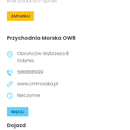
Brak podanych spraw
ZAPLANUJ
Przychodnia Morska OW8
Obrońców Wybrzeża 8
Gdynia
586888999
www.cmmorska.pl
Nieczynne
WIĘCEJ
Dojazd