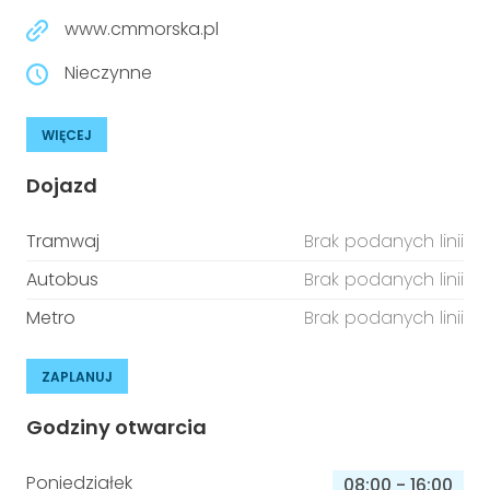
www.cmmorska.pl
Nieczynne
WIĘCEJ
Dojazd
Tramwaj
Brak podanych linii
Autobus
Brak podanych linii
Metro
Brak podanych linii
ZAPLANUJ
Godziny otwarcia
Poniedziałek
08:00
-
16:00