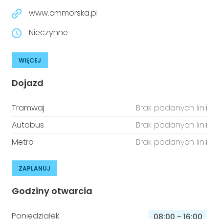
www.cmmorska.pl
Nieczynne
WIĘCEJ
Dojazd
Tramwaj
Brak podanych linii
Autobus
Brak podanych linii
Metro
Brak podanych linii
ZAPLANUJ
Godziny otwarcia
Poniedziałek
08:00
-
16:00