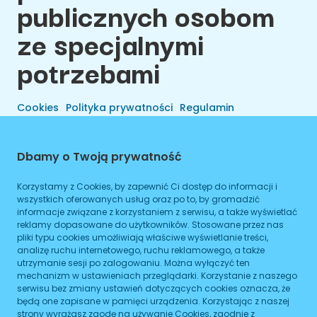
publicznych osobom
ze specjalnymi
potrzebami
Cookies
Polityka prywatności
Regulamin
Dbamy o Twoją prywatność
Korzystamy z Cookies, by zapewnić Ci dostęp do informacji i
wszystkich oferowanych usług oraz po to, by gromadzić
informacje związane z korzystaniem z serwisu, a także wyświetlać
reklamy dopasowane do użytkowników. Stosowane przez nas
pliki typu cookies umożliwiają właściwe wyświetlanie treści,
analizę ruchu internetowego, ruchu reklamowego, a także
utrzymanie sesji po zalogowaniu. Można wyłączyć ten
Wszelkie Prawa Zastrzeżone © 2026 Preals Data.
mechanizm w ustawieniach przeglądarki. Korzystanie z naszego
Cookies
Wykonanie
serwisu bez zmiany ustawień dotyczących cookies oznacza, że
będą one zapisane w pamięci urządzenia. Korzystając z naszej
strony wyrażasz zgodę na używanie Cookies, zgodnie z