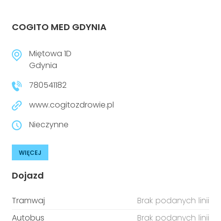
COGITO MED GDYNIA
Miętowa 1D
Gdynia
780541182
www.cogitozdrowie.pl
Nieczynne
WIĘCEJ
Dojazd
Tramwaj
Brak podanych linii
Autobus
Brak podanych linii