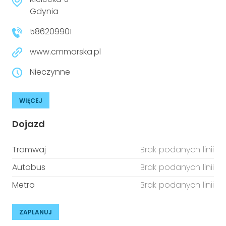
niepełnosprawnościami
Urządzenia IoT
Gdynia
586209901
T
Prawo
www.cmmorska.pl
Prawa osób z niepełnosprawnościami
Nieczynne
T
Aktualności
WIĘCEJ
Dojazd
Tramwaj
Brak podanych linii
Autobus
Brak podanych linii
Metro
Brak podanych linii
ZAPLANUJ