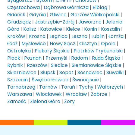
Bydgoszcz
|
Bytom
|
Chełm
|
Chorzów
|
Częstochowa
|
Dąbrowa Górnicza
|
Elbląg
|
Gdańsk
|
Gdynia
|
Gliwice
|
Gorzów Wielkopolski
|
Grudziądz
|
Jastrzębie-Zdrój
|
Jaworzno
|
Jelenia
Góra
|
Kalisz
|
Katowice
|
Kielce
|
Konin
|
Koszalin
|
Kraków
|
Krosno
|
Legnica
|
Leszno
|
Lublin
|
Łomża
|
Łódź
|
Mysłowice
|
Nowy Sącz
|
Olsztyn
|
Opole
|
Ostrołęka
|
Piekary Śląskie
|
Piotrków Trybunalski
|
Płock
|
Poznań
|
Przemyśl
|
Radom
|
Ruda Śląska
|
Rybnik
|
Rzeszów
|
Siedlce
|
Siemianowice Śląskie
|
Skierniewice
|
Słupsk
|
Sopot
|
Sosnowiec
|
Suwałki
|
Szczecin
|
Świętochłowice
|
Świnoujście
|
Tarnobrzeg
|
Tarnów
|
Toruń
|
Tychy
|
Wałbrzych
|
Warszawa
|
Włocławek
|
Wrocław
|
Zabrze
|
Zamość
|
Zielona Góra
|
Żory