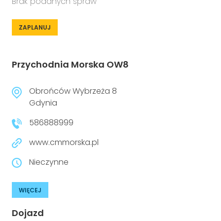
Brak podanych spraw
ZAPLANUJ
Przychodnia Morska OW8
Obrońców Wybrzeża 8
Gdynia
586888999
www.cmmorska.pl
Nieczynne
WIĘCEJ
Dojazd