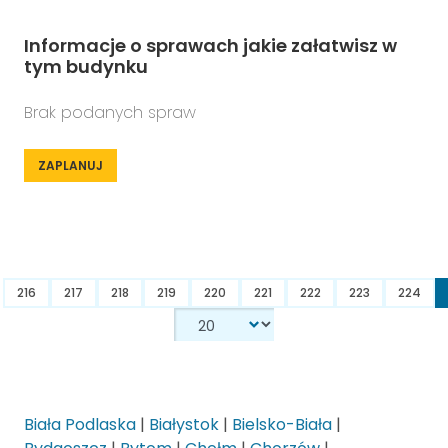
Informacje o sprawach jakie załatwisz w
tym budynku
Brak podanych spraw
ZAPLANUJ
216
217
218
219
220
221
222
223
224
Biała Podlaska
|
Białystok
|
Bielsko-Biała
|