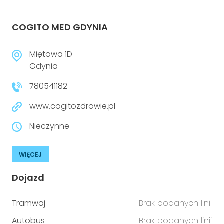
COGITO MED GDYNIA
Miętowa 1D
Gdynia
780541182
www.cogitozdrowie.pl
Nieczynne
WIĘCEJ
Dojazd
Tramwaj
Brak podanych linii
Autobus
Brak podanych linii