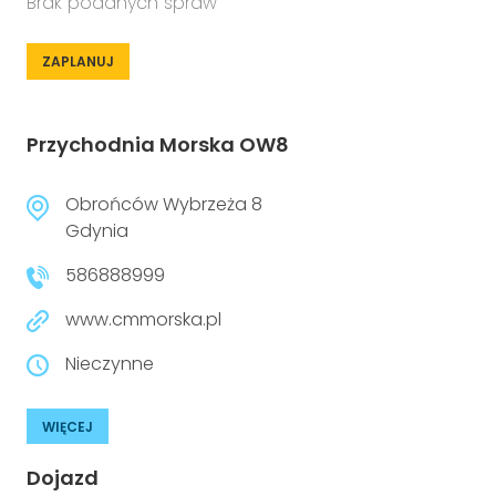
Brak podanych spraw
ZAPLANUJ
Przychodnia Morska OW8
Obrońców Wybrzeża 8
Gdynia
586888999
www.cmmorska.pl
Nieczynne
WIĘCEJ
Dojazd