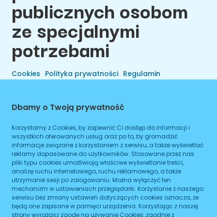
publicznych osobom
ze specjalnymi
potrzebami
Cookies
Polityka prywatności
Regulamin
Dbamy o Twoją prywatność
Korzystamy z Cookies, by zapewnić Ci dostęp do informacji i
wszystkich oferowanych usług oraz po to, by gromadzić
informacje związane z korzystaniem z serwisu, a także wyświetlać
reklamy dopasowane do użytkowników. Stosowane przez nas
pliki typu cookies umożliwiają właściwe wyświetlanie treści,
analizę ruchu internetowego, ruchu reklamowego, a także
utrzymanie sesji po zalogowaniu. Można wyłączyć ten
Wszelkie Prawa Zastrzeżone © 2026 Preals Data.
mechanizm w ustawieniach przeglądarki. Korzystanie z naszego
Cookies
Wykonanie
serwisu bez zmiany ustawień dotyczących cookies oznacza, że
będą one zapisane w pamięci urządzenia. Korzystając z naszej
strony wyrażasz zgodę na używanie Cookies, zgodnie z