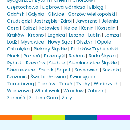
Bydgoszcz
|
Bytom
|
Chełm
|
Chorzów
|
Częstochowa
|
Dąbrowa Górnicza
|
Elbląg
|
Gdańsk
|
Gdynia
|
Gliwice
|
Gorzów Wielkopolski
|
Grudziądz
|
Jastrzębie-Zdrój
|
Jaworzno
|
Jelenia
Góra
|
Kalisz
|
Katowice
|
Kielce
|
Konin
|
Koszalin
|
Kraków
|
Krosno
|
Legnica
|
Leszno
|
Lublin
|
Łomża
|
Łódź
|
Mysłowice
|
Nowy Sącz
|
Olsztyn
|
Opole
|
Ostrołęka
|
Piekary Śląskie
|
Piotrków Trybunalski
|
Płock
|
Poznań
|
Przemyśl
|
Radom
|
Ruda Śląska
|
Rybnik
|
Rzeszów
|
Siedlce
|
Siemianowice Śląskie
|
Skierniewice
|
Słupsk
|
Sopot
|
Sosnowiec
|
Suwałki
|
Szczecin
|
Świętochłowice
|
Świnoujście
|
Tarnobrzeg
|
Tarnów
|
Toruń
|
Tychy
|
Wałbrzych
|
Warszawa
|
Włocławek
|
Wrocław
|
Zabrze
|
Zamość
|
Zielona Góra
|
Żory