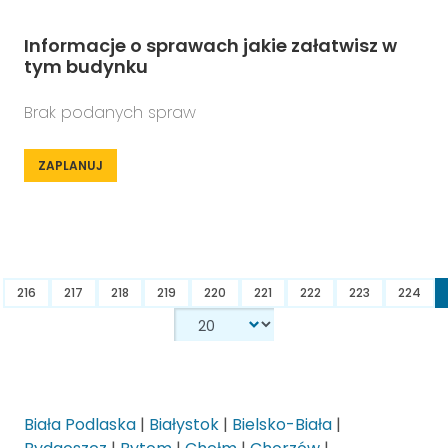
Informacje o sprawach jakie załatwisz w
tym budynku
Brak podanych spraw
ZAPLANUJ
216
217
218
219
220
221
222
223
224
Biała Podlaska
|
Białystok
|
Bielsko-Biała
|