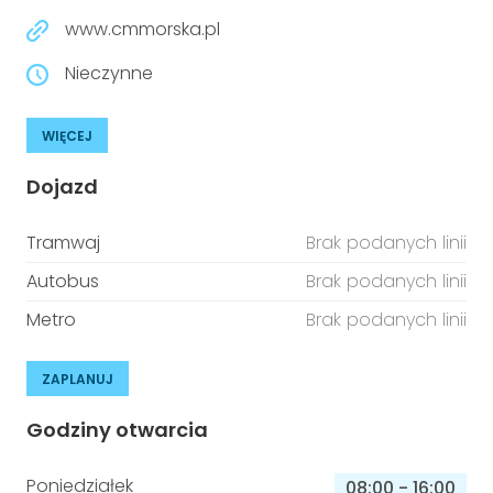
www.cmmorska.pl
Nieczynne
WIĘCEJ
Dojazd
Tramwaj
Brak podanych linii
Autobus
Brak podanych linii
Metro
Brak podanych linii
ZAPLANUJ
Godziny otwarcia
Poniedziałek
08:00
-
16:00