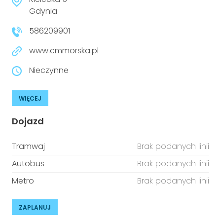
niepełnosprawnościami
Urządzenia IoT
Gdynia
586209901
T
Prawo
www.cmmorska.pl
Prawa osób z niepełnosprawnościami
Nieczynne
T
Aktualności
WIĘCEJ
Dojazd
Tramwaj
Brak podanych linii
Autobus
Brak podanych linii
Metro
Brak podanych linii
ZAPLANUJ