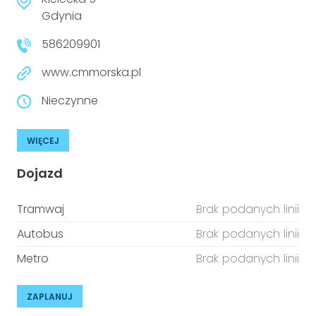
niepełnosprawnościami
Urządzenia IoT
Gdynia
586209901
T
Prawo
www.cmmorska.pl
Prawa osób z niepełnosprawnościami
Nieczynne
T
Aktualności
WIĘCEJ
Dojazd
Tramwaj
Brak podanych linii
Autobus
Brak podanych linii
Metro
Brak podanych linii
ZAPLANUJ