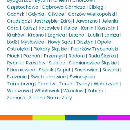
Bydgoszcz
|
Bytom
|
Chełm
|
Chorzów
|
Częstochowa
|
Dąbrowa Górnicza
|
Elbląg
|
Gdańsk
|
Gdynia
|
Gliwice
|
Gorzów Wielkopolski
|
Grudziądz
|
Jastrzębie-Zdrój
|
Jaworzno
|
Jelenia
Góra
|
Kalisz
|
Katowice
|
Kielce
|
Konin
|
Koszalin
|
Kraków
|
Krosno
|
Legnica
|
Leszno
|
Lublin
|
Łomża
|
Łódź
|
Mysłowice
|
Nowy Sącz
|
Olsztyn
|
Opole
|
Ostrołęka
|
Piekary Śląskie
|
Piotrków Trybunalski
|
Płock
|
Poznań
|
Przemyśl
|
Radom
|
Ruda Śląska
|
Rybnik
|
Rzeszów
|
Siedlce
|
Siemianowice Śląskie
|
Skierniewice
|
Słupsk
|
Sopot
|
Sosnowiec
|
Suwałki
|
Szczecin
|
Świętochłowice
|
Świnoujście
|
Tarnobrzeg
|
Tarnów
|
Toruń
|
Tychy
|
Wałbrzych
|
Warszawa
|
Włocławek
|
Wrocław
|
Zabrze
|
Zamość
|
Zielona Góra
|
Żory