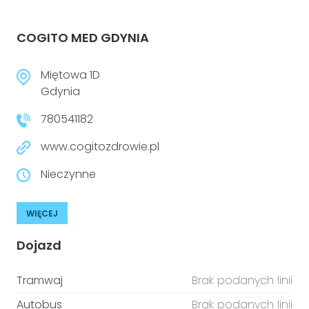
COGITO MED GDYNIA
Miętowa 1D
Gdynia
780541182
www.cogitozdrowie.pl
Nieczynne
WIĘCEJ
Dojazd
Tramwaj
Brak podanych linii
Autobus
Brak podanych linii