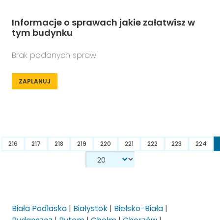
Informacje o sprawach jakie załatwisz w
tym budynku
Brak podanych spraw
ZAPLANUJ
216
217
218
219
220
221
222
223
224
Biała Podlaska
|
Białystok
|
Bielsko-Biała
|