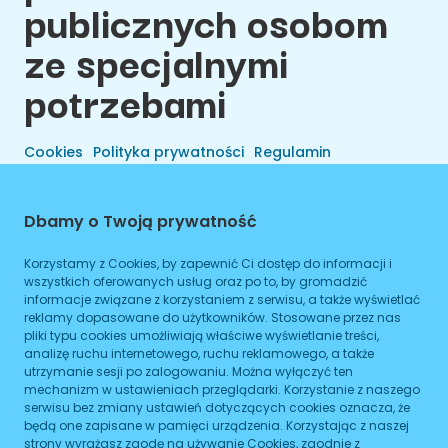
publicznych osobom
ze specjalnymi
potrzebami
Cookies
Polityka prywatności
Regulamin
Dbamy o Twoją prywatność
Korzystamy z Cookies, by zapewnić Ci dostęp do informacji i
wszystkich oferowanych usług oraz po to, by gromadzić
informacje związane z korzystaniem z serwisu, a także wyświetlać
reklamy dopasowane do użytkowników. Stosowane przez nas
pliki typu cookies umożliwiają właściwe wyświetlanie treści,
analizę ruchu internetowego, ruchu reklamowego, a także
utrzymanie sesji po zalogowaniu. Można wyłączyć ten
Wszelkie Prawa Zastrzeżone © 2026 Preals Data.
mechanizm w ustawieniach przeglądarki. Korzystanie z naszego
Cookies
Wykonanie
serwisu bez zmiany ustawień dotyczących cookies oznacza, że
będą one zapisane w pamięci urządzenia. Korzystając z naszej
strony wyrażasz zgodę na używanie Cookies, zgodnie z