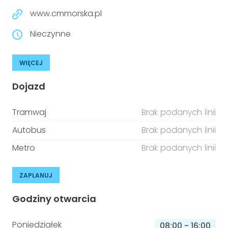
www.cmmorska.pl
Nieczynne
WIĘCEJ
Dojazd
Tramwaj
Brak podanych linii
Autobus
Brak podanych linii
Metro
Brak podanych linii
ZAPLANUJ
Godziny otwarcia
Poniedziałek
08:00
-
16:00