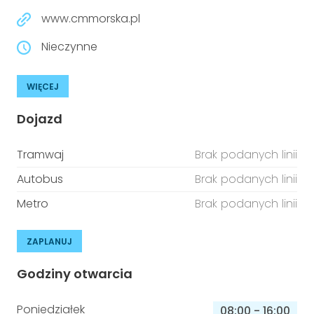
www.cmmorska.pl
Nieczynne
WIĘCEJ
Dojazd
Tramwaj
Brak podanych linii
Autobus
Brak podanych linii
Metro
Brak podanych linii
ZAPLANUJ
Godziny otwarcia
Poniedziałek
08:00
-
16:00