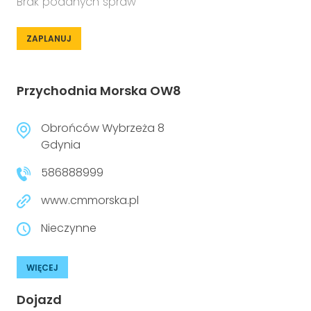
Brak podanych spraw
ZAPLANUJ
Przychodnia Morska OW8
Obrońców Wybrzeża 8
Gdynia
586888999
www.cmmorska.pl
Nieczynne
WIĘCEJ
Dojazd