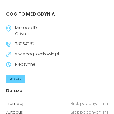
COGITO MED GDYNIA
Miętowa 1D
Gdynia
780541182
www.cogitozdrowie.pl
Nieczynne
WIĘCEJ
Dojazd
Tramwaj
Brak podanych linii
Autobus
Brak podanych linii