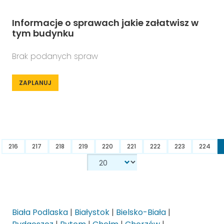
Informacje o sprawach jakie załatwisz w
tym budynku
Brak podanych spraw
ZAPLANUJ
216
217
218
219
220
221
222
223
224
Biała Podlaska
|
Białystok
|
Bielsko-Biała
|