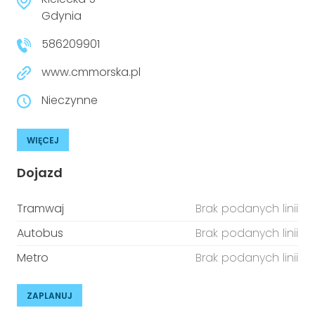
niepełnosprawnościami
Urządzenia IoT
Gdynia
586209901
T
Prawo
www.cmmorska.pl
Prawa osób z niepełnosprawnościami
Nieczynne
T
Aktualności
WIĘCEJ
Dojazd
Tramwaj
Brak podanych linii
Autobus
Brak podanych linii
Metro
Brak podanych linii
ZAPLANUJ