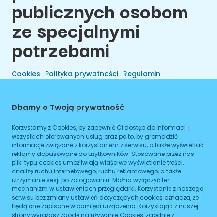
publicznych osobom
ze specjalnymi
potrzebami
Cookies
Polityka prywatności
Regulamin
Dbamy o Twoją prywatność
Korzystamy z Cookies, by zapewnić Ci dostęp do informacji i
wszystkich oferowanych usług oraz po to, by gromadzić
informacje związane z korzystaniem z serwisu, a także wyświetlać
reklamy dopasowane do użytkowników. Stosowane przez nas
pliki typu cookies umożliwiają właściwe wyświetlanie treści,
analizę ruchu internetowego, ruchu reklamowego, a także
utrzymanie sesji po zalogowaniu. Można wyłączyć ten
Wszelkie Prawa Zastrzeżone © 2026 Preals Data.
mechanizm w ustawieniach przeglądarki. Korzystanie z naszego
Cookies
Wykonanie
serwisu bez zmiany ustawień dotyczących cookies oznacza, że
będą one zapisane w pamięci urządzenia. Korzystając z naszej
strony wyrażasz zgodę na używanie Cookies, zgodnie z