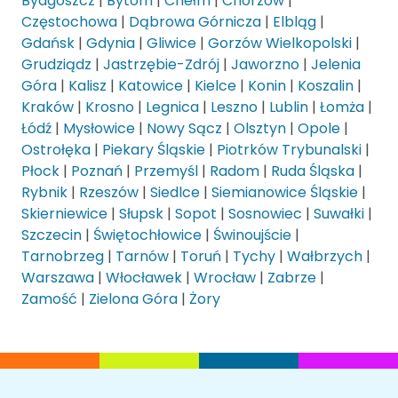
Bydgoszcz
|
Bytom
|
Chełm
|
Chorzów
|
Częstochowa
|
Dąbrowa Górnicza
|
Elbląg
|
Gdańsk
|
Gdynia
|
Gliwice
|
Gorzów Wielkopolski
|
Grudziądz
|
Jastrzębie-Zdrój
|
Jaworzno
|
Jelenia
Góra
|
Kalisz
|
Katowice
|
Kielce
|
Konin
|
Koszalin
|
Kraków
|
Krosno
|
Legnica
|
Leszno
|
Lublin
|
Łomża
|
Łódź
|
Mysłowice
|
Nowy Sącz
|
Olsztyn
|
Opole
|
Ostrołęka
|
Piekary Śląskie
|
Piotrków Trybunalski
|
Płock
|
Poznań
|
Przemyśl
|
Radom
|
Ruda Śląska
|
Rybnik
|
Rzeszów
|
Siedlce
|
Siemianowice Śląskie
|
Skierniewice
|
Słupsk
|
Sopot
|
Sosnowiec
|
Suwałki
|
Szczecin
|
Świętochłowice
|
Świnoujście
|
Tarnobrzeg
|
Tarnów
|
Toruń
|
Tychy
|
Wałbrzych
|
Warszawa
|
Włocławek
|
Wrocław
|
Zabrze
|
Zamość
|
Zielona Góra
|
Żory