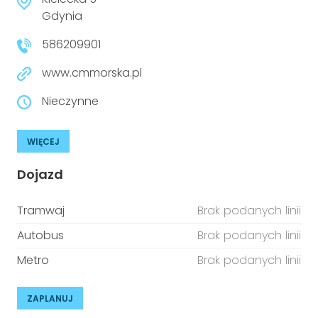
niepełnosprawnościami
Urządzenia IoT
Gdynia
586209901
T
Prawo
www.cmmorska.pl
Prawa osób z niepełnosprawnościami
Nieczynne
T
Aktualności
WIĘCEJ
Dojazd
Tramwaj
Brak podanych linii
Autobus
Brak podanych linii
Metro
Brak podanych linii
ZAPLANUJ