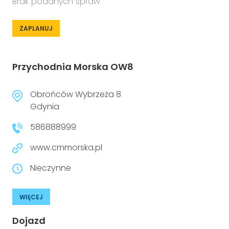
Brak podanych spraw
ZAPLANUJ
Przychodnia Morska OW8
Obrońców Wybrzeża 8
Gdynia
586888999
www.cmmorska.pl
Nieczynne
WIĘCEJ
Dojazd