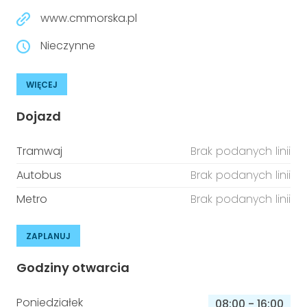
www.cmmorska.pl
Nieczynne
WIĘCEJ
Dojazd
Tramwaj
Brak podanych linii
Autobus
Brak podanych linii
Metro
Brak podanych linii
ZAPLANUJ
Godziny otwarcia
Poniedziałek
08:00
-
16:00