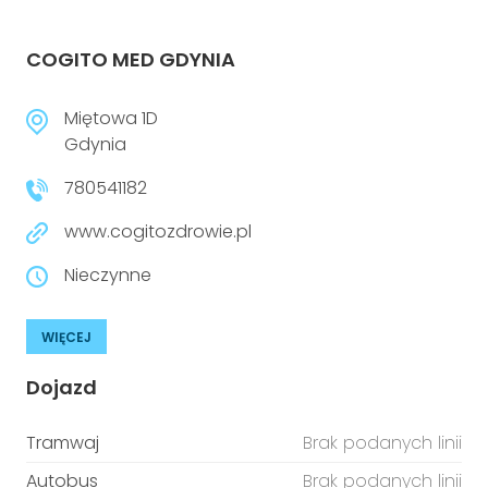
COGITO MED GDYNIA
Miętowa 1D
Gdynia
780541182
www.cogitozdrowie.pl
Nieczynne
WIĘCEJ
Dojazd
Tramwaj
Brak podanych linii
Autobus
Brak podanych linii