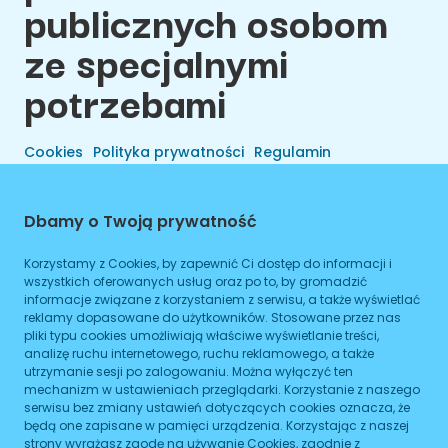
publicznych osobom
ze specjalnymi
potrzebami
Cookies
Polityka prywatności
Regulamin
Dbamy o Twoją prywatność
Korzystamy z Cookies, by zapewnić Ci dostęp do informacji i
wszystkich oferowanych usług oraz po to, by gromadzić
informacje związane z korzystaniem z serwisu, a także wyświetlać
reklamy dopasowane do użytkowników. Stosowane przez nas
pliki typu cookies umożliwiają właściwe wyświetlanie treści,
analizę ruchu internetowego, ruchu reklamowego, a także
utrzymanie sesji po zalogowaniu. Można wyłączyć ten
Wszelkie Prawa Zastrzeżone © 2026 Preals Data.
mechanizm w ustawieniach przeglądarki. Korzystanie z naszego
Cookies
Wykonanie
serwisu bez zmiany ustawień dotyczących cookies oznacza, że
będą one zapisane w pamięci urządzenia. Korzystając z naszej
strony wyrażasz zgodę na używanie Cookies, zgodnie z