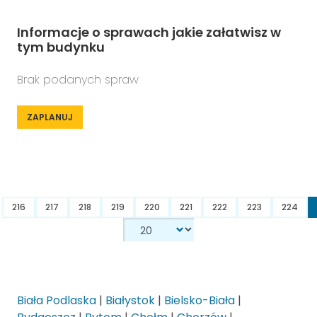
Informacje o sprawach jakie załatwisz w
tym budynku
Brak podanych spraw
ZAPLANUJ
216
217
218
219
220
221
222
223
224
Biała Podlaska
|
Białystok
|
Bielsko-Biała
|