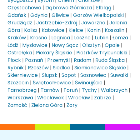
Bydgoszcz
|
Bytom
|
Chełm
|
Chorzów
|
Częstochowa
|
Dąbrowa Górnicza
|
Elbląg
|
Gdańsk
|
Gdynia
|
Gliwice
|
Gorzów Wielkopolski
|
Grudziądz
|
Jastrzębie-Zdrój
|
Jaworzno
|
Jelenia
Góra
|
Kalisz
|
Katowice
|
Kielce
|
Konin
|
Koszalin
|
Kraków
|
Krosno
|
Legnica
|
Leszno
|
Lublin
|
Łomża
|
Łódź
|
Mysłowice
|
Nowy Sącz
|
Olsztyn
|
Opole
|
Ostrołęka
|
Piekary Śląskie
|
Piotrków Trybunalski
|
Płock
|
Poznań
|
Przemyśl
|
Radom
|
Ruda Śląska
|
Rybnik
|
Rzeszów
|
Siedlce
|
Siemianowice Śląskie
|
Skierniewice
|
Słupsk
|
Sopot
|
Sosnowiec
|
Suwałki
|
Szczecin
|
Świętochłowice
|
Świnoujście
|
Tarnobrzeg
|
Tarnów
|
Toruń
|
Tychy
|
Wałbrzych
|
Warszawa
|
Włocławek
|
Wrocław
|
Zabrze
|
Zamość
|
Zielona Góra
|
Żory