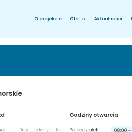
O projekcie
Oferta
Aktualności
orskie
zd
Godziny otwarcia
aj
Brak podanych linii
Poniedziałek
08:00
-