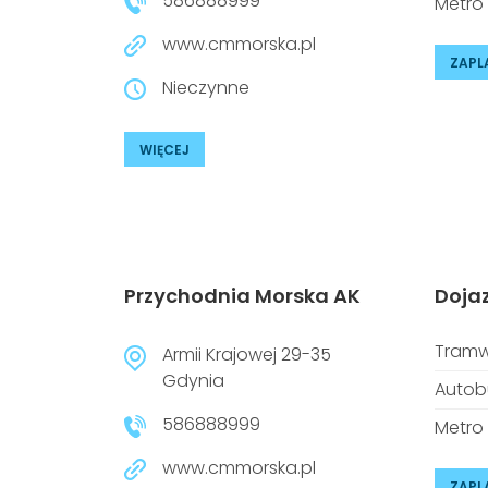
586888999
Metro
www.cmmorska.pl
ZAPL
Nieczynne
WIĘCEJ
Przychodnia Morska AK
Doja
Tramw
Armii Krajowej 29-35
Gdynia
Autob
586888999
Metro
www.cmmorska.pl
ZAPL