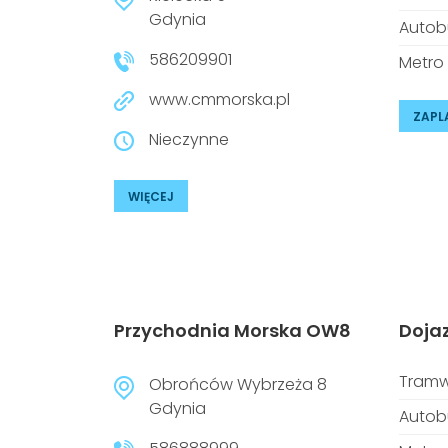
Gdynia
Autob
586209901
Metro
www.cmmorska.pl
ZAPL
Nieczynne
WIĘCEJ
Przychodnia Morska OW8
Doja
Tramw
Obrońców Wybrzeża 8
Gdynia
Autob