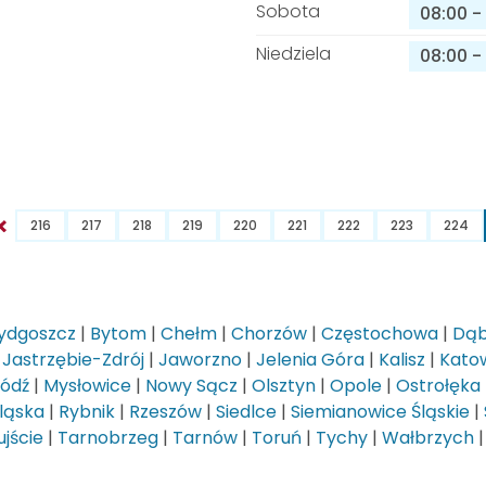
Sobota
08:00
-
Niedziela
08:00
-
216
217
218
219
220
221
222
223
224
ydgoszcz
|
Bytom
|
Chełm
|
Chorzów
|
Częstochowa
|
Dąb
|
Jastrzębie-Zdrój
|
Jaworzno
|
Jelenia Góra
|
Kalisz
|
Kato
Łódź
|
Mysłowice
|
Nowy Sącz
|
Olsztyn
|
Opole
|
Ostrołęka
ląska
|
Rybnik
|
Rzeszów
|
Siedlce
|
Siemianowice Śląskie
|
jście
|
Tarnobrzeg
|
Tarnów
|
Toruń
|
Tychy
|
Wałbrzych