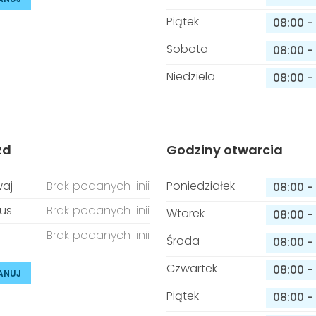
Piątek
08:00
-
Sobota
08:00
-
Niedziela
08:00
-
zd
Godziny otwarcia
aj
Brak podanych linii
Poniedziałek
08:00
-
us
Brak podanych linii
Wtorek
08:00
-
Brak podanych linii
Środa
08:00
-
Czwartek
08:00
-
ANUJ
Piątek
08:00
-