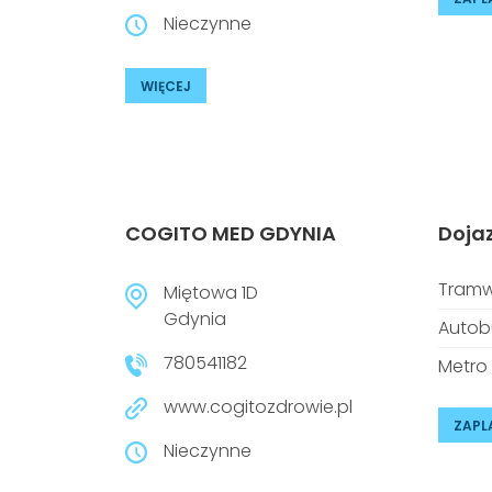
Nieczynne
WIĘCEJ
COGITO MED GDYNIA
Doja
Tramw
Miętowa 1D
Gdynia
Autob
780541182
Metro
www.cogitozdrowie.pl
ZAPL
Nieczynne