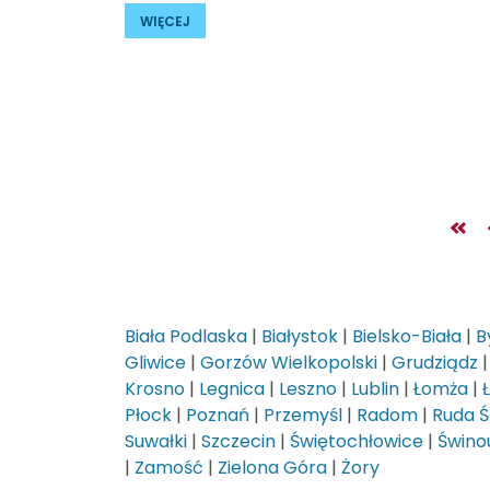
WIĘCEJ
Biała Podlaska
|
Białystok
|
Bielsko-Biała
|
B
Gliwice
|
Gorzów Wielkopolski
|
Grudziądz
Krosno
|
Legnica
|
Leszno
|
Lublin
|
Łomża
|
Płock
|
Poznań
|
Przemyśl
|
Radom
|
Ruda Ś
Suwałki
|
Szczecin
|
Świętochłowice
|
Świnou
|
Zamość
|
Zielona Góra
|
Żory