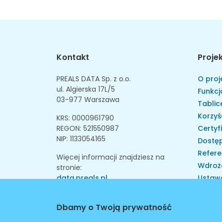
Kontakt
Proje
PREALS DATA Sp. z o.o.
O proj
ul. Algierska 17L/5
Funkcj
03-977 Warszawa
Tablice
Korzyś
KRS: 0000961790
REGON: 521550987
Certyf
NIP: 1133054165
Dostęp
Refere
Więcej informacji znajdziesz na
Wdroż
stronie:
data.preals.pl
Ustaw
Skarga
Instytu
Dbamy o Twoją prywatność
Walid