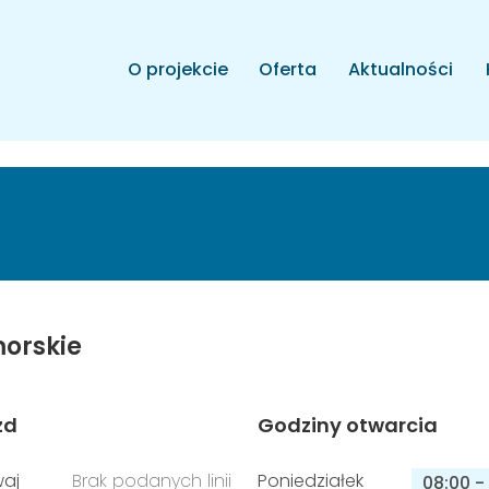
O projekcie
Oferta
Aktualności
orskie
zd
Godziny otwarcia
aj
Brak podanych linii
Poniedziałek
08:00
-