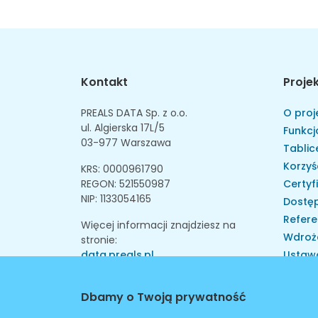
Kontakt
Proje
PREALS DATA Sp. z o.o.
O proj
ul. Algierska 17L/5
Funkcj
03-977 Warszawa
Tablice
Korzyś
KRS: 0000961790
REGON: 521550987
Certyf
NIP: 1133054165
Dostęp
Refere
Więcej informacji znajdziesz na
Wdroż
stronie:
data.preals.pl
Ustaw
Skarga
Instytu
Dbamy o Twoją prywatność
Walid