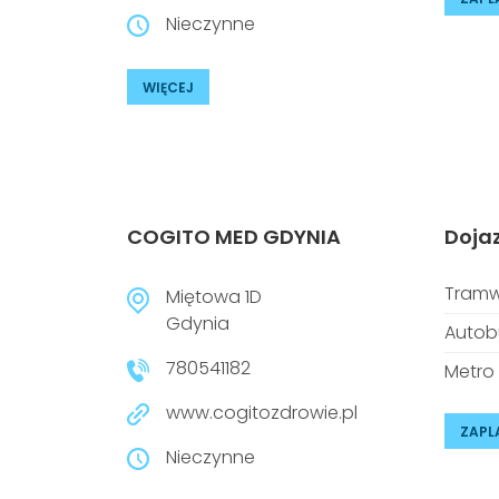
Nieczynne
WIĘCEJ
COGITO MED GDYNIA
Doja
Tramw
Miętowa 1D
Gdynia
Autob
780541182
Metro
www.cogitozdrowie.pl
ZAPL
Nieczynne