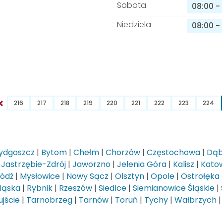
Sobota
08:00
-
Niedziela
08:00
-
216
217
218
219
220
221
222
223
224
ydgoszcz
|
Bytom
|
Chełm
|
Chorzów
|
Częstochowa
|
Dąb
|
Jastrzębie-Zdrój
|
Jaworzno
|
Jelenia Góra
|
Kalisz
|
Kato
Łódź
|
Mysłowice
|
Nowy Sącz
|
Olsztyn
|
Opole
|
Ostrołęka
ląska
|
Rybnik
|
Rzeszów
|
Siedlce
|
Siemianowice Śląskie
|
jście
|
Tarnobrzeg
|
Tarnów
|
Toruń
|
Tychy
|
Wałbrzych