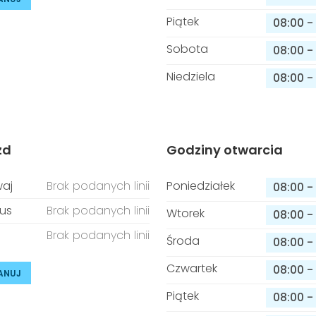
Piątek
08:00
-
Sobota
08:00
-
Niedziela
08:00
-
zd
Godziny otwarcia
aj
Brak podanych linii
Poniedziałek
08:00
-
us
Brak podanych linii
Wtorek
08:00
-
Brak podanych linii
Środa
08:00
-
Czwartek
08:00
-
ANUJ
Piątek
08:00
-