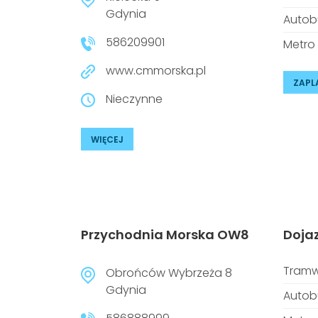
Gdynia
Autob
586209901
Metro
www.cmmorska.pl
ZAPL
Nieczynne
WIĘCEJ
Przychodnia Morska OW8
Doja
Tramw
Obrońców Wybrzeża 8
Gdynia
Autob