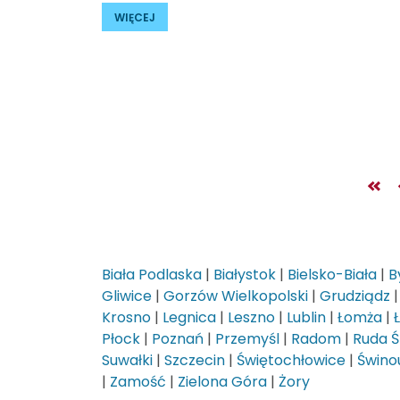
WIĘCEJ
Biała Podlaska
|
Białystok
|
Bielsko-Biała
|
B
Gliwice
|
Gorzów Wielkopolski
|
Grudziądz
Krosno
|
Legnica
|
Leszno
|
Lublin
|
Łomża
|
Płock
|
Poznań
|
Przemyśl
|
Radom
|
Ruda Ś
Suwałki
|
Szczecin
|
Świętochłowice
|
Świnou
|
Zamość
|
Zielona Góra
|
Żory