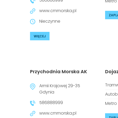
586888999
Metro
www.cmmorska.pl
ZAPL
Nieczynne
WIĘCEJ
Przychodnia Morska AK
Doja
Tramw
Armii Krajowej 29-35
Gdynia
Autob
586888999
Metro
www.cmmorska.pl
ZAPL