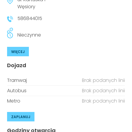
niepełnosprawnościami
Urządzenia IoT
Węsiory
586844015
T
Prawo
Prawa osób z niepełnosprawnościami
Nieczynne
T
Aktualności
WIĘCEJ
Dojazd
Tramwaj
Brak podanych linii
Autobus
Brak podanych linii
Metro
Brak podanych linii
ZAPLANUJ
Godziny otwarcia