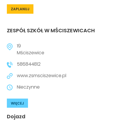
ZAPLANUJ
ZESPÓŁ SZKÓŁ W MŚCISZEWICACH
19
Mściszewice
586844812
www.zsmsciszewice.pl
Nieczynne
WIĘCEJ
Dojazd