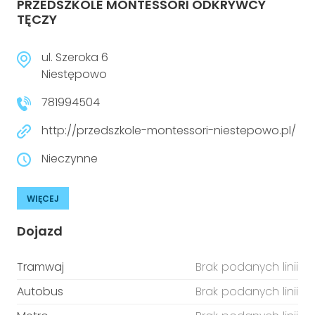
PRZEDSZKOLE MONTESSORI ODKRYWCY
TĘCZY
ul. Szeroka 6
Niestępowo
781994504
http://przedszkole-montessori-niestepowo.pl/
Nieczynne
WIĘCEJ
Dojazd
Tramwaj
Brak podanych linii
Autobus
Brak podanych linii