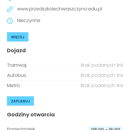
www.przedszkolechwaszczyno.edu.pl
Nieczynne
WIĘCEJ
Dojazd
Tramwaj
Brak podanych linii
Autobus
Brak podanych linii
Metro
Brak podanych linii
ZAPLANUJ
Godziny otwarcia
Poniedziałek
08:00
-
16:00