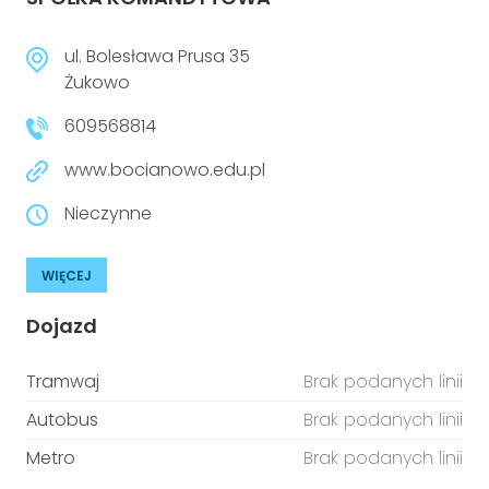
ul. Bolesława Prusa 35
Żukowo
609568814
www.bocianowo.edu.pl
Nieczynne
WIĘCEJ
Dojazd
Tramwaj
Brak podanych linii
Autobus
Brak podanych linii
Metro
Brak podanych linii