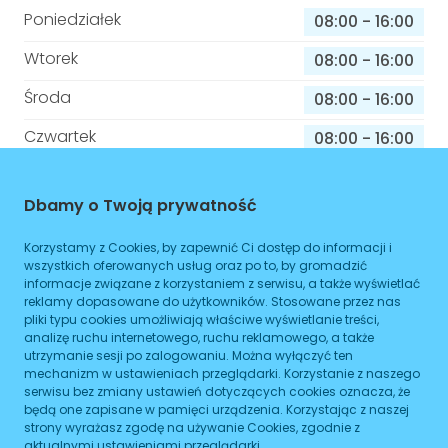
Poniedziałek
08:00
-
16:00
Wtorek
08:00
-
16:00
Środa
08:00
-
16:00
Czwartek
08:00
-
16:00
Piątek
08:00
-
16:00
Dbamy o Twoją prywatność
Sobota
08:00
-
16:00
Korzystamy z Cookies, by zapewnić Ci dostęp do informacji i
Niedziela
08:00
-
16:00
wszystkich oferowanych usług oraz po to, by gromadzić
informacje związane z korzystaniem z serwisu, a także wyświetlać
reklamy dopasowane do użytkowników. Stosowane przez nas
pliki typu cookies umożliwiają właściwe wyświetlanie treści,
Informacje o sprawach jakie załatwisz w
analizę ruchu internetowego, ruchu reklamowego, a także
tym budynku
utrzymanie sesji po zalogowaniu. Można wyłączyć ten
mechanizm w ustawieniach przeglądarki. Korzystanie z naszego
serwisu bez zmiany ustawień dotyczących cookies oznacza, że
Brak podanych spraw
będą one zapisane w pamięci urządzenia. Korzystając z naszej
strony wyrażasz zgodę na używanie Cookies, zgodnie z
aktualnymi ustawieniami przeglądarki.