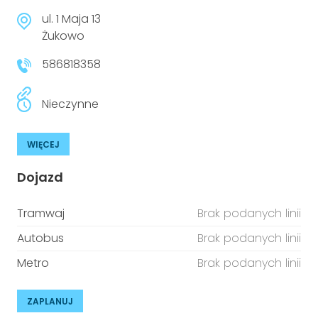
ul. 1 Maja 13
Żukowo
586818358
Nieczynne
WIĘCEJ
Dojazd
Tramwaj
Brak podanych linii
Autobus
Brak podanych linii
Metro
Brak podanych linii
ZAPLANUJ