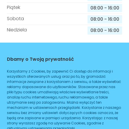
Piątek
08:00
-
16:00
Sobota
08:00
-
16:00
Niedziela
08:00
-
16:00
Informacje o sprawach jakie załatwisz w
tym budynku
Dbamy o Twoją prywatność
Brak podanych spraw
Korzystamy z Cookies, by zapewnić Ci dostęp do informacji i
wszystkich oferowanych usług oraz po to, by gromadzić
informacje związane z korzystaniem z serwisu, a także wyświetlać
reklamy dopasowane do użytkowników. Stosowane przez nas
ZAPLANUJ
pliki typu cookies umożliwiają właściwe wyświetlanie treści,
analizę ruchu internetowego, ruchu reklamowego, a także
utrzymanie sesji po zalogowaniu. Można wyłączyć ten
mechanizm w ustawieniach przeglądarki. Korzystanie z naszego
CALMA Centrum Medyczne Oliwa
serwisu bez zmiany ustawień dotyczących cookies oznacza, że
będą one zapisane w pamięci urządzenia. Korzystając z naszej
strony wyrażasz zgodę na używanie Cookies, zgodnie z
Aleja Grunwaldzka 492
aktualnymi ustawieniami przeglądarki.