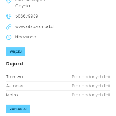
Gdynia
586679939
www.obluze.med.pl
Nieczynne
WIĘCEJ
Dojazd
Tramwaj
Brak podanych linii
Autobus
Brak podanych linii
Metro
Brak podanych linii
ZAPLANUJ