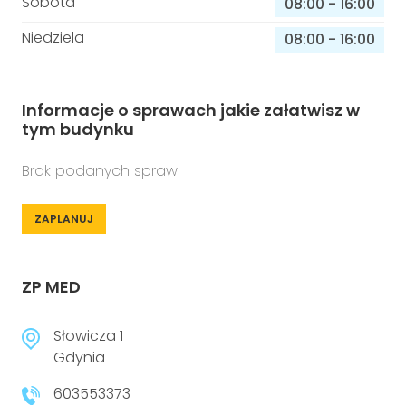
Sobota
08:00
-
16:00
Niedziela
08:00
-
16:00
Informacje o sprawach jakie załatwisz w
tym budynku
Brak podanych spraw
ZAPLANUJ
ZP MED
Słowicza 1
Gdynia
603553373