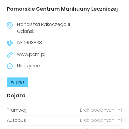
Pomorskie Centrum Marihuany Leczniczej
Franciszka Rakoczego 11
Gdańsk
530663838
www.pcml.pl
Nieczynne
WIĘCEJ
Dojazd
Tramwaj
Brak podanych linii
Autobus
Brak podanych linii