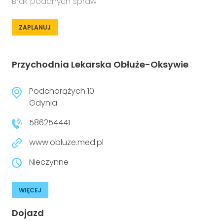
Brak podanych spraw
ZAPLANUJ
Przychodnia Lekarska Obłuże-Oksywie
Podchorążych 10
Gdynia
586254441
www.obluze.med.pl
Nieczynne
WIĘCEJ
Dojazd