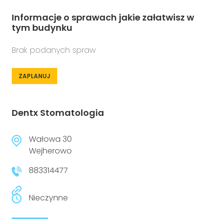
Informacje o sprawach jakie załatwisz w
tym budynku
Brak podanych spraw
ZAPLANUJ
Dentx Stomatologia
Wałowa 30
Wejherowo
883314477
Nieczynne