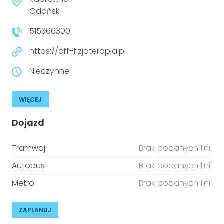
niepełnosprawnościami
Urządzenia IoT
Gdańsk
515366300
T
Prawo
https://cff-fizjoterapia.pl
Prawa osób z niepełnosprawnościami
Nieczynne
T
Aktualności
WIĘCEJ
Dojazd
Tramwaj
Brak podanych linii
Autobus
Brak podanych linii
Metro
Brak podanych linii
ZAPLANUJ