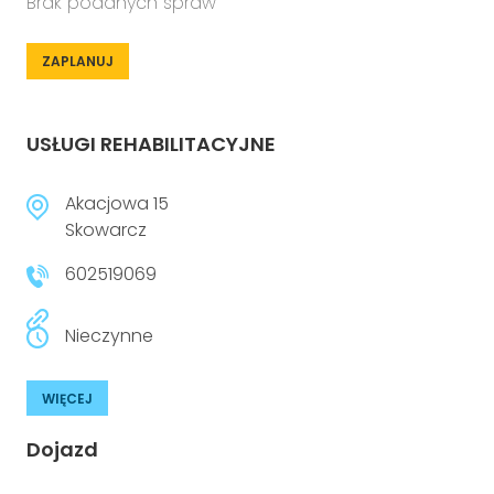
Brak podanych spraw
ZAPLANUJ
USŁUGI REHABILITACYJNE
Akacjowa 15
Skowarcz
602519069
Nieczynne
WIĘCEJ
Dojazd