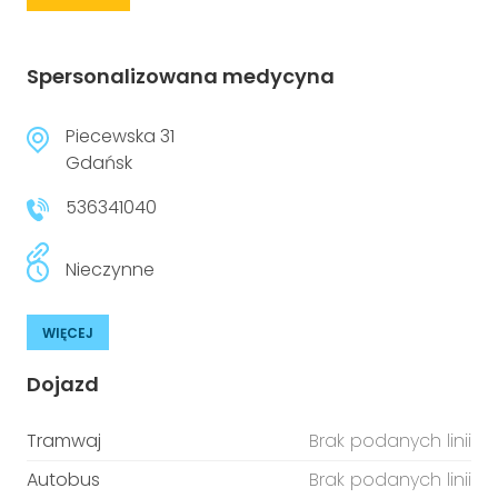
Spersonalizowana medycyna
Piecewska 31
Gdańsk
536341040
Nieczynne
WIĘCEJ
Dojazd
Tramwaj
Brak podanych linii
Autobus
Brak podanych linii