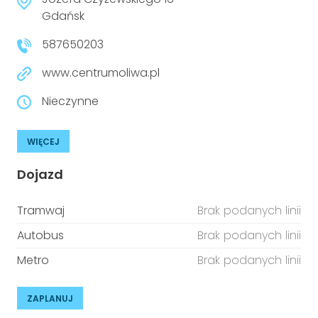
niepełnosprawnościami
Urządzenia IoT
Gdańsk
587650203
T
Prawo
www.centrumoliwa.pl
Prawa osób z niepełnosprawnościami
Nieczynne
T
Aktualności
WIĘCEJ
Dojazd
Tramwaj
Brak podanych linii
Autobus
Brak podanych linii
Metro
Brak podanych linii
ZAPLANUJ