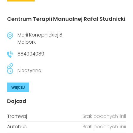
Centrum Terapii Manualnej Rafał Studnicki
Marii Konopnickiej 8
Malbork
884994089
Nieczynne
WIĘCEJ
Dojazd
Tramwaj
Brak podanych linii
Autobus
Brak podanych linii