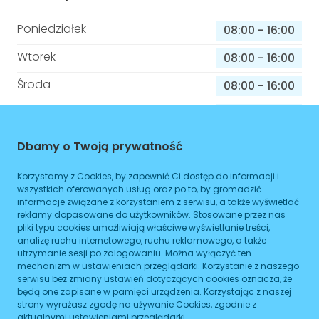
Poniedziałek
08:00
-
16:00
Wtorek
08:00
-
16:00
Środa
08:00
-
16:00
Czwartek
08:00
-
16:00
Piątek
08:00
-
16:00
Dbamy o Twoją prywatność
Sobota
08:00
-
16:00
Korzystamy z Cookies, by zapewnić Ci dostęp do informacji i
wszystkich oferowanych usług oraz po to, by gromadzić
Niedziela
08:00
-
16:00
informacje związane z korzystaniem z serwisu, a także wyświetlać
reklamy dopasowane do użytkowników. Stosowane przez nas
pliki typu cookies umożliwiają właściwe wyświetlanie treści,
analizę ruchu internetowego, ruchu reklamowego, a także
Informacje o sprawach jakie załatwisz w
utrzymanie sesji po zalogowaniu. Można wyłączyć ten
tym budynku
mechanizm w ustawieniach przeglądarki. Korzystanie z naszego
serwisu bez zmiany ustawień dotyczących cookies oznacza, że
będą one zapisane w pamięci urządzenia. Korzystając z naszej
Brak podanych spraw
strony wyrażasz zgodę na używanie Cookies, zgodnie z
aktualnymi ustawieniami przeglądarki.