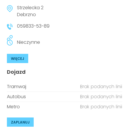
Strzelecka 2
Debrzno
059833-53-89
Nieczynne
WIĘCEJ
Dojazd
Tramwaj
Brak podanych linii
Autobus
Brak podanych linii
Metro
Brak podanych linii
ZAPLANUJ