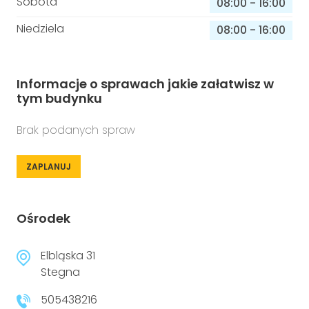
Sobota
08:00
-
16:00
Niedziela
08:00
-
16:00
Informacje o sprawach jakie załatwisz w
tym budynku
Brak podanych spraw
ZAPLANUJ
Ośrodek
Elbląska 31
Stegna
505438216