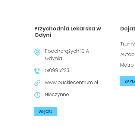
Przychodnia Lekarska w
Doja
Gdyni
Tramw
Podchorążych 10 A
Autob
Gdynia
Metro
510995223
ZAPL
www.puckiecentrum.pl
Nieczynne
WIĘCEJ