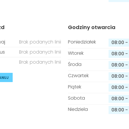
zd
Godziny otwarcia
aj
Brak podanych linii
Poniedziałek
08:00
-
us
Brak podanych linii
Wtorek
08:00
-
Brak podanych linii
Środa
08:00
-
Czwartek
08:00
-
ANUJ
Piątek
08:00
-
Sobota
08:00
-
Niedziela
08:00
-