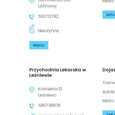
Metro
Lichnowy
ZAPL
552712782
Nieczynne
WIĘCEJ
Przychodnia Lekarska w
Doja
Leśniewie
Tramw
Kościelna 10
Autob
Leśniewo
Metro
586738976
ZAPL