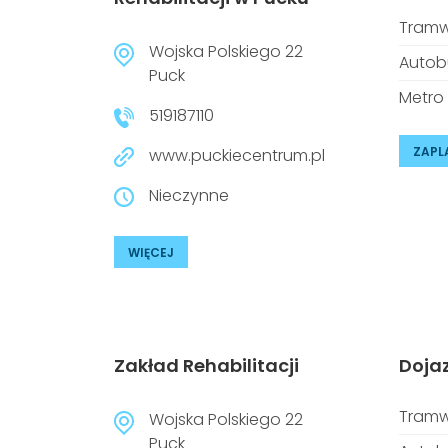
Tramw
Wojska Polskiego 22
Autob
Puck
Metro
519187110
ZAPL
www.puckiecentrum.pl
Nieczynne
WIĘCEJ
Zakład Rehabilitacji
Doja
Tramw
Wojska Polskiego 22
Puck