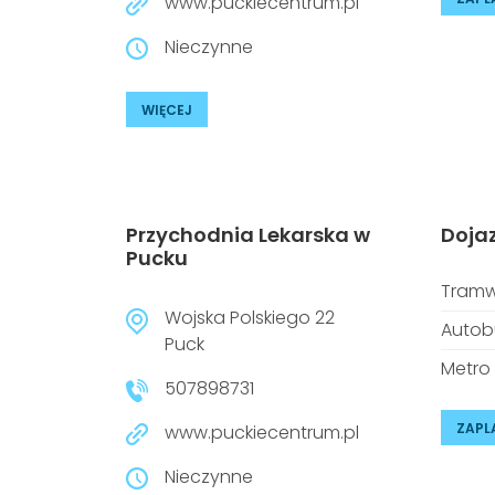
www.puckiecentrum.pl
Nieczynne
WIĘCEJ
Przychodnia Lekarska w
Doja
Pucku
Tramw
Wojska Polskiego 22
Autob
Puck
Metro
507898731
ZAPL
www.puckiecentrum.pl
Nieczynne