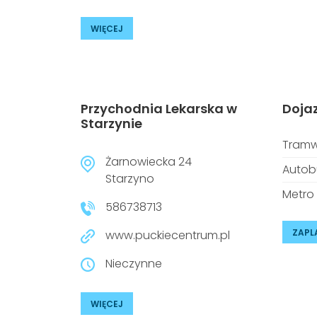
WIĘCEJ
Przychodnia Lekarska w
Doja
Starzynie
Tramw
Żarnowiecka 24
Autob
Starzyno
Metro
586738713
ZAPL
www.puckiecentrum.pl
Nieczynne
WIĘCEJ