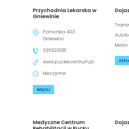
Przychodnia Lekarska w
Doja
Gniewinie
Tramw
Pomorska 40/1
Autob
Gniewino
Metro
535523081
ZAPL
www.puckiecentrum.pl
Nieczynne
WIĘCEJ
Medyczne Centrum
Doja
Rehabilitacji w Pucku