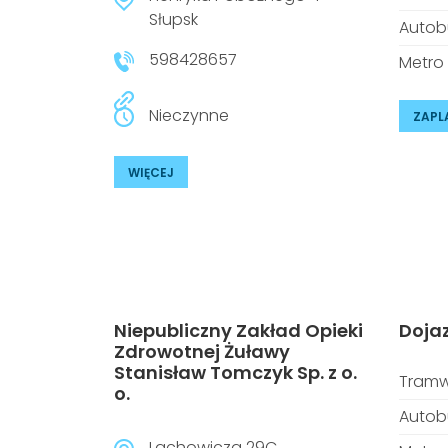
Słupsk
Autob
598428657
Metro
Nieczynne
ZAPL
WIĘCEJ
Niepubliczny Zakład Opieki
Doja
Zdrowotnej Żuławy
Stanisław Tomczyk Sp. z o.
Tramw
o.
Autob
Lachowicza 29C