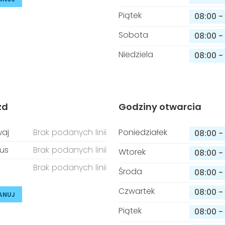
Piątek
08:00
-
Sobota
08:00
-
Niedziela
08:00
-
zd
Godziny otwarcia
aj
Brak podanych linii
Poniedziałek
08:00
-
us
Brak podanych linii
Wtorek
08:00
-
Brak podanych linii
Środa
08:00
-
Czwartek
08:00
-
ANUJ
Piątek
08:00
-