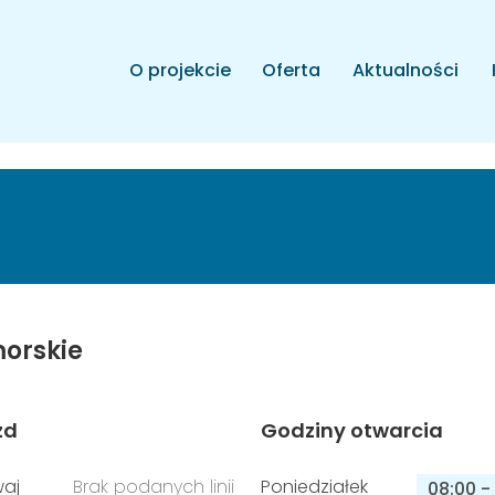
O projekcie
Oferta
Aktualności
orskie
zd
Godziny otwarcia
aj
Brak podanych linii
Poniedziałek
08:00
-