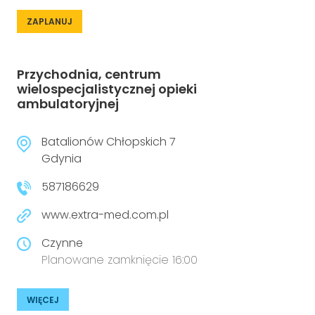
ZAPLANUJ
Przychodnia, centrum
wielospecjalistycznej opieki
ambulatoryjnej
Batalionów Chłopskich 7
Gdynia
587186629
www.extra-med.com.pl
Czynne
Planowane zamknięcie 16:00
WIĘCEJ