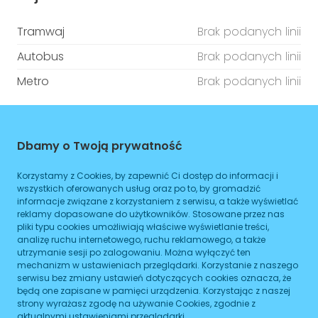
Tramwaj
Brak podanych linii
Autobus
Brak podanych linii
Metro
Brak podanych linii
ZAPLANUJ
Dbamy o Twoją prywatność
Godziny otwarcia
Korzystamy z Cookies, by zapewnić Ci dostęp do informacji i
Poniedziałek
08:00
-
16:00
wszystkich oferowanych usług oraz po to, by gromadzić
informacje związane z korzystaniem z serwisu, a także wyświetlać
Wtorek
reklamy dopasowane do użytkowników. Stosowane przez nas
08:00
-
16:00
pliki typu cookies umożliwiają właściwe wyświetlanie treści,
analizę ruchu internetowego, ruchu reklamowego, a także
Środa
08:00
-
16:00
utrzymanie sesji po zalogowaniu. Można wyłączyć ten
mechanizm w ustawieniach przeglądarki. Korzystanie z naszego
Czwartek
08:00
-
16:00
serwisu bez zmiany ustawień dotyczących cookies oznacza, że
będą one zapisane w pamięci urządzenia. Korzystając z naszej
Piątek
08:00
-
16:00
strony wyrażasz zgodę na używanie Cookies, zgodnie z
aktualnymi ustawieniami przeglądarki.