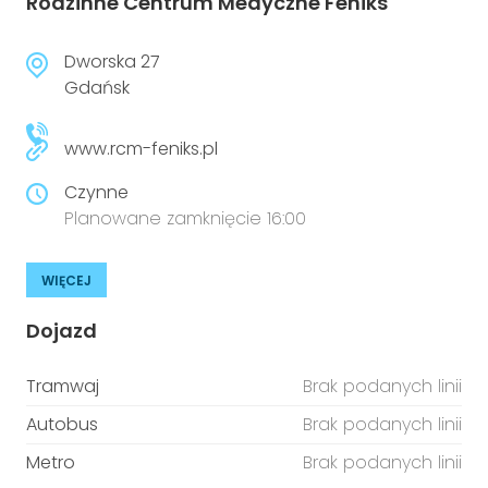
Rodzinne Centrum Medyczne Feniks
Dworska 27
Gdańsk
www.rcm-feniks.pl
Czynne
Planowane zamknięcie 16:00
WIĘCEJ
Dojazd
Tramwaj
Brak podanych linii
Autobus
Brak podanych linii
Metro
Brak podanych linii