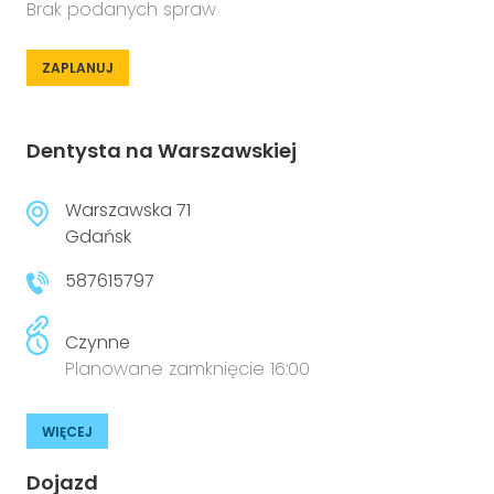
Brak podanych spraw
ZAPLANUJ
Dentysta na Warszawskiej
Warszawska 71
Gdańsk
587615797
Czynne
Planowane zamknięcie 16:00
WIĘCEJ
Dojazd