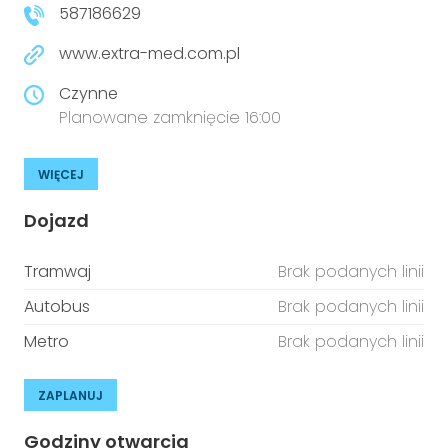
587186629
www.extra-med.com.pl
Czynne
Planowane zamknięcie 16:00
WIĘCEJ
Dojazd
Tramwaj
Brak podanych linii
Autobus
Brak podanych linii
Metro
Brak podanych linii
ZAPLANUJ
Godziny otwarcia