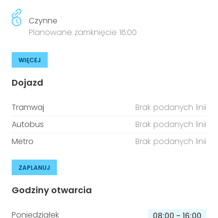
Czynne
Planowane zamknięcie 16:00
WIĘCEJ
Dojazd
Tramwaj
Brak podanych linii
Autobus
Brak podanych linii
Metro
Brak podanych linii
ZAPLANUJ
Godziny otwarcia
Poniedziałek
08:00
-
16:00