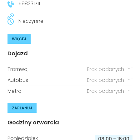
598331711
Nieczynne
WIĘCEJ
Dojazd
Tramwaj
Brak podanych linii
Autobus
Brak podanych linii
Metro
Brak podanych linii
ZAPLANUJ
Godziny otwarcia
Poniedziałek
08:00
-
16:00