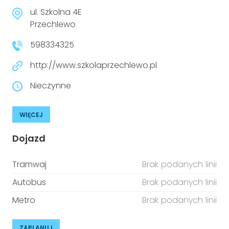
ul. Szkolna 4E
Przechlewo
598334325
http://www.szkolaprzechlewo.pl
Nieczynne
WIĘCEJ
Dojazd
Tramwaj
Brak podanych linii
Autobus
Brak podanych linii
Metro
Brak podanych linii
ZAPLANUJ