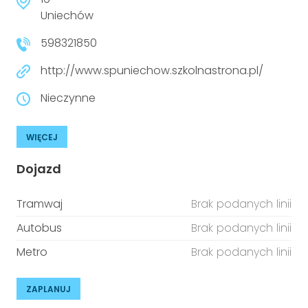
niepełnosprawnościami
Urządzenia IoT
Uniechów
598321850
T
Prawo
http://www.spuniechow.szkolnastrona.pl/
Prawa osób z niepełnosprawnościami
Nieczynne
T
Aktualności
WIĘCEJ
Dojazd
Tramwaj
Brak podanych linii
Autobus
Brak podanych linii
Metro
Brak podanych linii
ZAPLANUJ