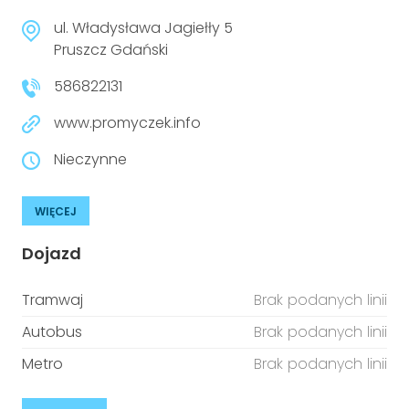
ul. Władysława Jagiełły 5
Pruszcz Gdański
586822131
www.promyczek.info
Nieczynne
WIĘCEJ
Dojazd
Tramwaj
Brak podanych linii
Autobus
Brak podanych linii
Metro
Brak podanych linii