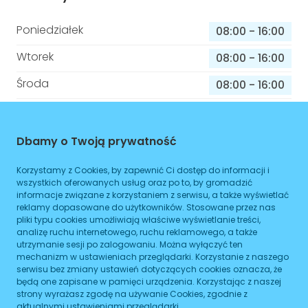
Poniedziałek
08:00
-
16:00
Wtorek
08:00
-
16:00
Środa
08:00
-
16:00
Czwartek
08:00
-
16:00
Piątek
08:00
-
16:00
Dbamy o Twoją prywatność
Sobota
08:00
-
16:00
Korzystamy z Cookies, by zapewnić Ci dostęp do informacji i
wszystkich oferowanych usług oraz po to, by gromadzić
Niedziela
08:00
-
16:00
informacje związane z korzystaniem z serwisu, a także wyświetlać
reklamy dopasowane do użytkowników. Stosowane przez nas
pliki typu cookies umożliwiają właściwe wyświetlanie treści,
analizę ruchu internetowego, ruchu reklamowego, a także
Informacje o sprawach jakie załatwisz w
utrzymanie sesji po zalogowaniu. Można wyłączyć ten
mechanizm w ustawieniach przeglądarki. Korzystanie z naszego
tym budynku
serwisu bez zmiany ustawień dotyczących cookies oznacza, że
będą one zapisane w pamięci urządzenia. Korzystając z naszej
Brak podanych spraw
strony wyrażasz zgodę na używanie Cookies, zgodnie z
aktualnymi ustawieniami przeglądarki.