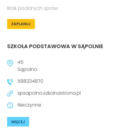
Brak podanych spraw
ZAPLANUJ
SZKOŁA PODSTAWOWA W SĄPOLNIE
45
Sąpolno
598334870
spsapolno.szkolnastrona.pl
Nieczynne
WIĘCEJ