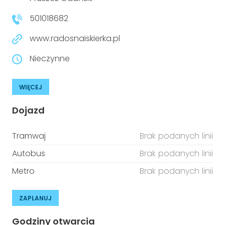
501018682
www.radosnaiskierka.pl
Nieczynne
WIĘCEJ
Dojazd
Tramwaj
Brak podanych linii
Autobus
Brak podanych linii
Metro
Brak podanych linii
ZAPLANUJ
Godziny otwarcia