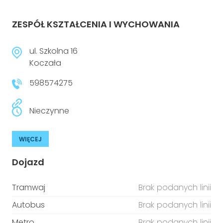
ZESPÓŁ KSZTAŁCENIA I WYCHOWANIA
ul. Szkolna 16
Koczała
598574275
Nieczynne
WIĘCEJ
Dojazd
Tramwaj
Brak podanych linii
Autobus
Brak podanych linii
Metro
Brak podanych linii