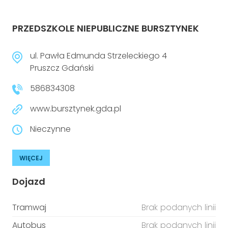
PRZEDSZKOLE NIEPUBLICZNE BURSZTYNEK
ul. Pawła Edmunda Strzeleckiego 4
Pruszcz Gdański
586834308
www.bursztynek.gda.pl
Nieczynne
WIĘCEJ
Dojazd
Tramwaj
Brak podanych linii
Autobus
Brak podanych linii