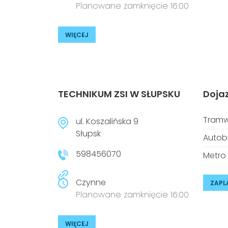
Planowane zamknięcie 16:00
WIĘCEJ
TECHNIKUM ZSI W SŁUPSKU
Doja
Tramw
ul. Koszalińska 9
Słupsk
Autob
598456070
Metro
Czynne
ZAPL
Planowane zamknięcie 16:00
WIĘCEJ