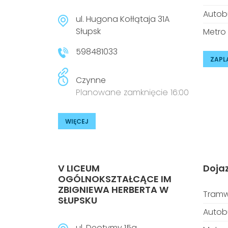
Autob
ul. Hugona Kołłątaja 31A
Słupsk
Metro
598481033
ZAPL
Czynne
Planowane zamknięcie 16:00
WIĘCEJ
V LICEUM
Doja
OGÓLNOKSZTAŁCĄCE IM
ZBIGNIEWA HERBERTA W
Tramw
SŁUPSKU
Autob
ul. Deotymy 15a