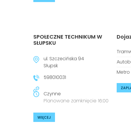
SPOŁECZNE TECHNIKUM W
Doja
SŁUPSKU
Tramw
ul. Szczecińska 94
Autob
Słupsk
Metro
598010031
ZAPL
Czynne
Planowane zamknięcie 16:00
WIĘCEJ