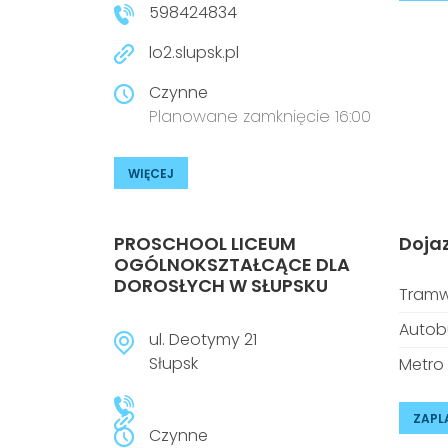
598424834
lo2.slupsk.pl
Czynne
Planowane zamknięcie 16:00
WIĘCEJ
PROSCHOOL LICEUM
Doja
OGÓLNOKSZTAŁCĄCE DLA
DOROSŁYCH W SŁUPSKU
Tramw
Autob
ul. Deotymy 21
Słupsk
Metro
ZAPL
Czynne