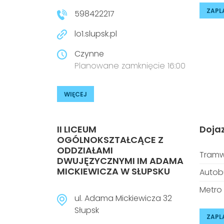
ZAPL
598422217
lo1.slupsk.pl
Czynne
Planowane zamknięcie 16:00
WIĘCEJ
II LICEUM
Doja
OGÓLNOKSZTAŁCĄCE Z
ODDZIAŁAMI
Tramw
DWUJĘZYCZNYMI IM ADAMA
MICKIEWICZA W SŁUPSKU
Autob
Metro
ul. Adama Mickiewicza 32
Słupsk
ZAPL