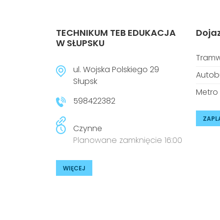
TECHNIKUM TEB EDUKACJA
Doja
W SŁUPSKU
Tramw
ul. Wojska Polskiego 29
Autob
Słupsk
Metro
598422382
ZAPL
Czynne
Planowane zamknięcie 16:00
WIĘCEJ