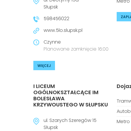
Metro
Słupsk
ZAPL
598456022
www.5lo.slupsk.pl
Czynne
Planowane zamknięcie 16:00
WIĘCEJ
I LICEUM
Doja
OGÓLNOKSZTAŁCĄCE IM
BOLESŁAWA
Tramw
KRZYWOUSTEGO W SŁUPSKU
Autob
ul. Szarych Szeregów 15
Metro
Słupsk