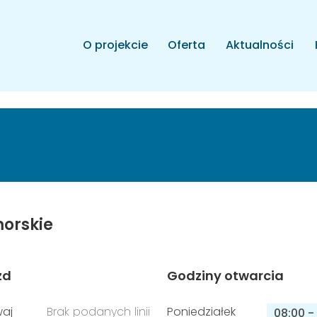
O projekcie
Oferta
Aktualności
orskie
zd
Godziny otwarcia
aj
Brak podanych linii
Poniedziałek
08:00
-