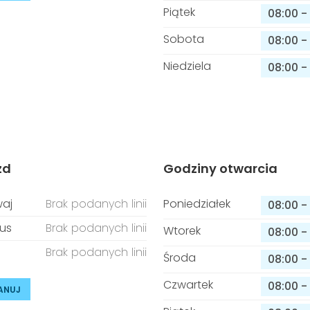
Piątek
08:00
-
Sobota
08:00
-
Niedziela
08:00
-
zd
Godziny otwarcia
aj
Brak podanych linii
Poniedziałek
08:00
-
us
Brak podanych linii
Wtorek
08:00
-
Brak podanych linii
Środa
08:00
-
Czwartek
08:00
-
ANUJ