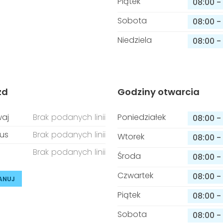
Piątek
08:00
-
Sobota
08:00
-
Niedziela
08:00
-
zd
Godziny otwarcia
aj
Brak podanych linii
Poniedziałek
08:00
-
us
Brak podanych linii
Wtorek
08:00
-
Brak podanych linii
Środa
08:00
-
Czwartek
08:00
-
ANUJ
Piątek
08:00
-
Sobota
08:00
-