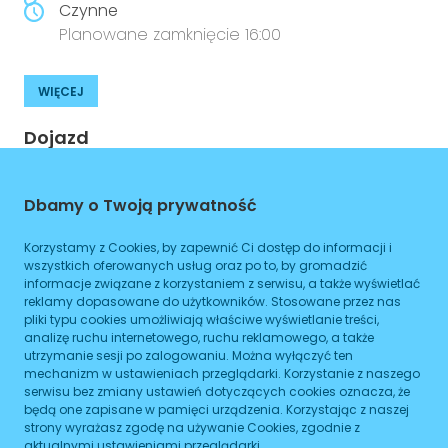
Czynne
Planowane zamknięcie 16:00
WIĘCEJ
Dojazd
Tramwaj
Brak podanych linii
Dbamy o Twoją prywatność
Autobus
Brak podanych linii
Korzystamy z Cookies, by zapewnić Ci dostęp do informacji i
Metro
Brak podanych linii
wszystkich oferowanych usług oraz po to, by gromadzić
informacje związane z korzystaniem z serwisu, a także wyświetlać
reklamy dopasowane do użytkowników. Stosowane przez nas
ZAPLANUJ
pliki typu cookies umożliwiają właściwe wyświetlanie treści,
analizę ruchu internetowego, ruchu reklamowego, a także
Godziny otwarcia
utrzymanie sesji po zalogowaniu. Można wyłączyć ten
mechanizm w ustawieniach przeglądarki. Korzystanie z naszego
serwisu bez zmiany ustawień dotyczących cookies oznacza, że
Poniedziałek
08:00
-
16:00
będą one zapisane w pamięci urządzenia. Korzystając z naszej
strony wyrażasz zgodę na używanie Cookies, zgodnie z
aktualnymi ustawieniami przeglądarki.