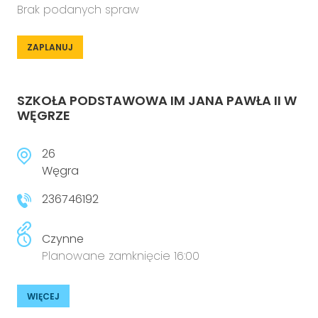
Brak podanych spraw
ZAPLANUJ
SZKOŁA PODSTAWOWA IM JANA PAWŁA II W
WĘGRZE
26
Węgra
236746192
Czynne
Planowane zamknięcie 16:00
WIĘCEJ