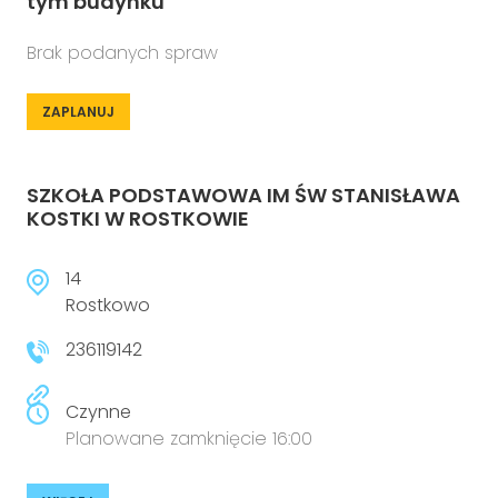
tym budynku
Brak podanych spraw
ZAPLANUJ
SZKOŁA PODSTAWOWA IM ŚW STANISŁAWA
KOSTKI W ROSTKOWIE
14
Rostkowo
236119142
Czynne
Planowane zamknięcie 16:00