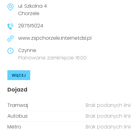
niepełnosprawnościami
Urządzenia IoT
ul. Szkolna 4
Chorzele
T
Prawo
297515024
Prawa osób z niepełnosprawnościami
www.zspchorzele.internetdsl.pl
T
Aktualności
Czynne
Planowane zamknięcie 16:00
WIĘCEJ
Dojazd
Tramwaj
Brak podanych linii
Autobus
Brak podanych linii
Metro
Brak podanych linii