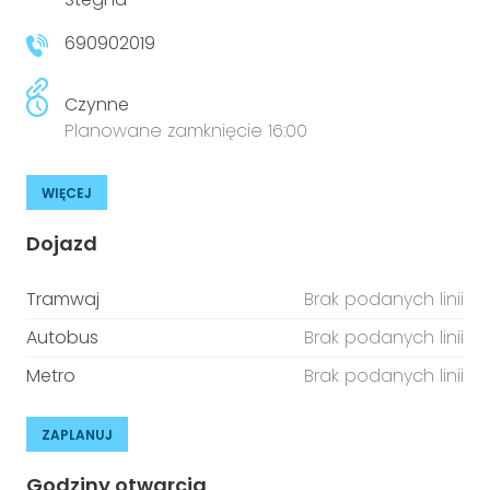
690902019
Czynne
Planowane zamknięcie 16:00
WIĘCEJ
Dojazd
Tramwaj
Brak podanych linii
Autobus
Brak podanych linii
Metro
Brak podanych linii
ZAPLANUJ
Godziny otwarcia