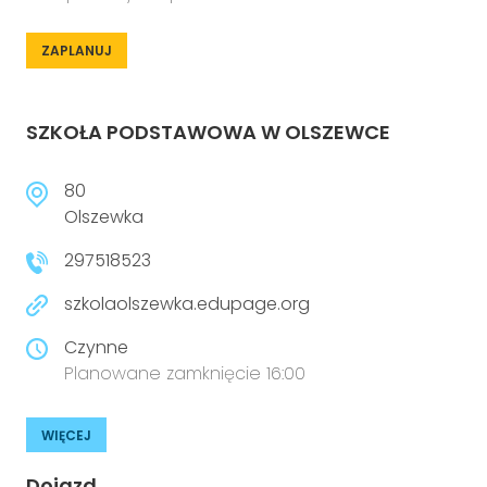
ZAPLANUJ
SZKOŁA PODSTAWOWA W OLSZEWCE
80
Olszewka
297518523
szkolaolszewka.edupage.org
Czynne
Planowane zamknięcie 16:00
WIĘCEJ
Dojazd