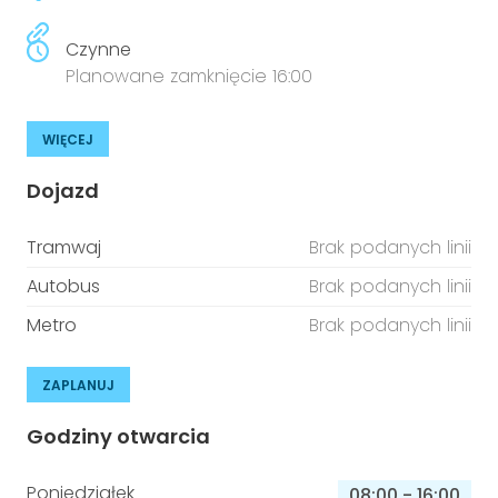
Czynne
Planowane zamknięcie 16:00
WIĘCEJ
Dojazd
Tramwaj
Brak podanych linii
Autobus
Brak podanych linii
Metro
Brak podanych linii
ZAPLANUJ
Godziny otwarcia
Poniedziałek
08:00
-
16:00