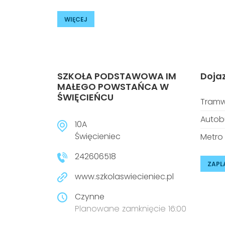
WIĘCEJ
SZKOŁA PODSTAWOWA IM
Doja
MAŁEGO POWSTAŃCA W
ŚWIĘCIEŃCU
Tramw
Autob
10A
Święcieniec
Metro
242606518
ZAPL
www.szkolaswiecieniec.pl
Czynne
Planowane zamknięcie 16:00