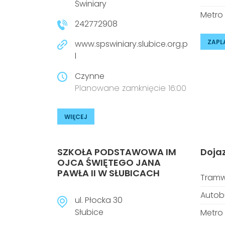
Świniary
Metro
242772908
ZAPL
www.spswiniary.slubice.org.p
l
Czynne
Planowane zamknięcie 16:00
WIĘCEJ
SZKOŁA PODSTAWOWA IM
Doja
OJCA ŚWIĘTEGO JANA
PAWŁA II W SŁUBICACH
Tramw
Autob
ul. Płocka 30
Słubice
Metro