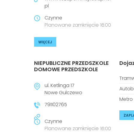
pl
Czynne
Planowane zamknięcie 16:00
WIĘCEJ
NIEPUBLICZNE PRZEDSZKOLE
Doja
DOMOWE PRZEDSZKOLE
Tramw
ul. Ketlinga 17
Autob
Nowe Gulczewo
Metro
791102765
ZAPL
Czynne
Planowane zamknięcie 16:00