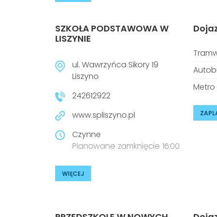
SZKOŁA PODSTAWOWA W
Doja
LISZYNIE
Tramw
ul. Wawrzyńca Sikory 19
Autob
Liszyno
Metro
242612922
ZAPL
www.spliszyno.pl
Czynne
Planowane zamknięcie 16:00
WIĘCEJ
PRZEDSZKOLE W NOWYCH
Doja