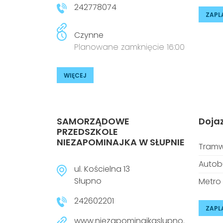
242778074
ZAPL
Czynne
Planowane zamknięcie 16:00
WIĘCEJ
SAMORZĄDOWE
Doja
PRZEDSZKOLE
NIEZAPOMINAJKA W SŁUPNIE
Tramw
Autob
ul. Kościelna 13
Słupno
Metro
242602201
ZAPL
www.niezapominajkaslupno.