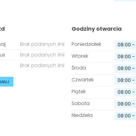
zd
Godziny otwarcia
aj
Brak podanych linii
Poniedziałek
08:00
-
us
Brak podanych linii
Wtorek
08:00
-
Brak podanych linii
Środa
08:00
-
Czwartek
08:00
-
ANUJ
Piątek
08:00
-
Sobota
08:00
-
Niedziela
08:00
-