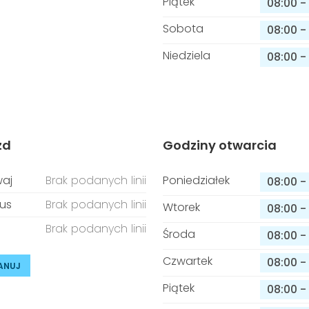
Piątek
08:00
-
Sobota
08:00
-
Niedziela
08:00
-
zd
Godziny otwarcia
aj
Brak podanych linii
Poniedziałek
08:00
-
us
Brak podanych linii
Wtorek
08:00
-
Brak podanych linii
Środa
08:00
-
Czwartek
08:00
-
ANUJ
Piątek
08:00
-