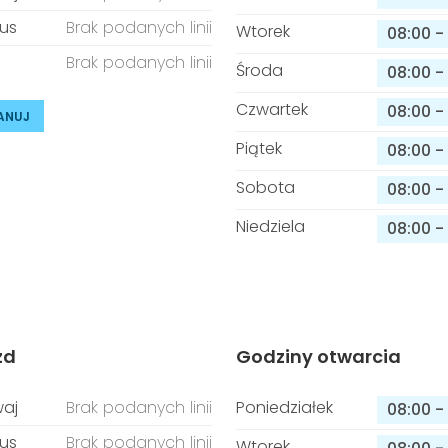
us
Brak podanych linii
Wtorek
08:00
-
Brak podanych linii
Środa
08:00
-
Czwartek
08:00
-
ANUJ
Piątek
08:00
-
Sobota
08:00
-
Niedziela
08:00
-
zd
Godziny otwarcia
aj
Brak podanych linii
Poniedziałek
08:00
-
us
Brak podanych linii
Wtorek