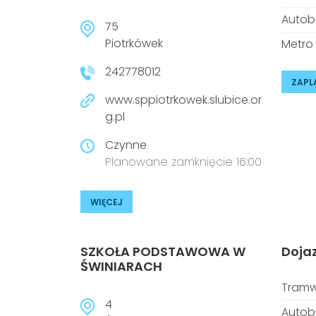
Autob
75
Piotrkówek
Metro
242778012
ZAPL
www.sppiotrkowek.slubice.or
g.pl
Czynne
Planowane zamknięcie 16:00
WIĘCEJ
SZKOŁA PODSTAWOWA W
Doja
ŚWINIARACH
Tramw
4
Autob