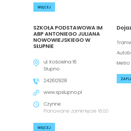
WIĘCEJ
SZKOŁA PODSTAWOWA IM
Doja
ABP ANTONIEGO JULIANA
NOWOWIEJSKIEGO W
Tramw
SŁUPNIE
Autob
ul. Kościelna 16
Metro
Słupno
ZAPL
242612928
www.spslupno.pl
Czynne
Planowane zamknięcie 16:00
WIĘCEJ