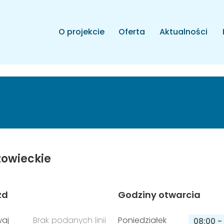
O projekcie
Oferta
Aktualności
owieckie
zd
Godziny otwarcia
aj
Brak podanych linii
Poniedziałek
08:00
-