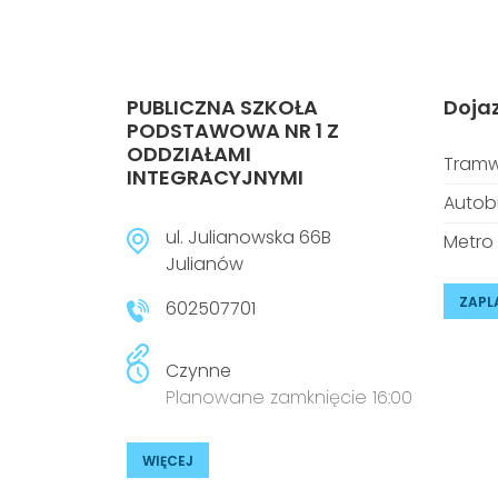
PUBLICZNA SZKOŁA
Doja
PODSTAWOWA NR 1 Z
ODDZIAŁAMI
Tramw
INTEGRACYJNYMI
Autob
ul. Julianowska 66B
Metro
Julianów
ZAPL
602507701
Czynne
Planowane zamknięcie 16:00
WIĘCEJ