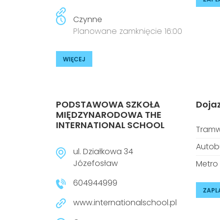
Czynne
Planowane zamknięcie 16:00
WIĘCEJ
PODSTAWOWA SZKOŁA
Doja
MIĘDZYNARODOWA THE
INTERNATIONAL SCHOOL
Tramw
Autob
ul. Działkowa 34
Józefosław
Metro
604944999
ZAPL
www.internationalschool.pl