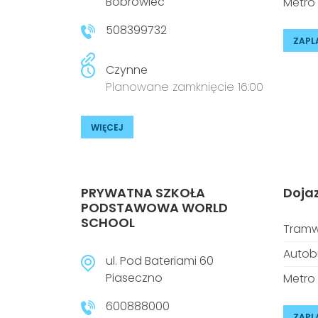
Bobrowiec
Metro
508399732
ZAPL
Czynne
Planowane zamknięcie 16:00
WIĘCEJ
PRYWATNA SZKOŁA
Doja
PODSTAWOWA WORLD
SCHOOL
Tramw
Autob
ul. Pod Bateriami 60
Piaseczno
Metro
600888000
ZAPL