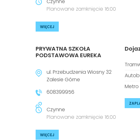
Czynne
Planowane zamknięcie 16:00
WIĘCEJ
PRYWATNA SZKOŁA
Doja
PODSTAWOWA EUREKA
Tramw
ul. Przebudzenia Wiosny 32
Autob
Zalesie Górne
Metro
608399956
ZAPL
Czynne
Planowane zamknięcie 16:00
WIĘCEJ