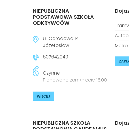
NIEPUBLICZNA
Doja
PODSTAWOWA SZKOŁA
ODKRYWCÓW
Tramw
Autob
ul. Ogrodowa 14
Józefosław
Metro
607642049
ZAPL
Czynne
Planowane zamknięcie 16:00
WIĘCEJ
NIEPUBLICZNA SZKOŁA
Doja
PODSTAWOWA GAUDEAMUS