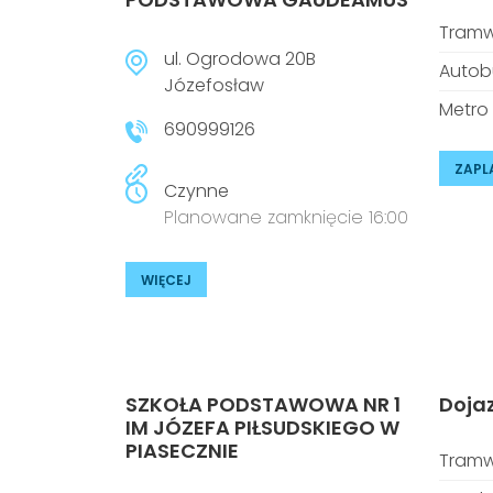
Tramw
ul. Ogrodowa 20B
Autob
Józefosław
Metro
690999126
ZAPL
Czynne
Planowane zamknięcie 16:00
WIĘCEJ
SZKOŁA PODSTAWOWA NR 1
Doja
IM JÓZEFA PIŁSUDSKIEGO W
PIASECZNIE
Tramw