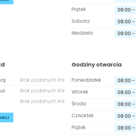
Piątek
08:00
-
Sobota
08:00
-
Niedziela
08:00
-
zd
Godziny otwarcia
aj
Brak podanych linii
Poniedziałek
08:00
-
us
Brak podanych linii
Wtorek
08:00
-
Brak podanych linii
Środa
08:00
-
Czwartek
08:00
-
ANUJ
Piątek
08:00
-