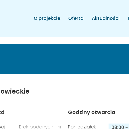
O projekcie
Oferta
Aktualności
owieckie
zd
Godziny otwarcia
aj
Brak podanych linii
Poniedziałek
08:00
-