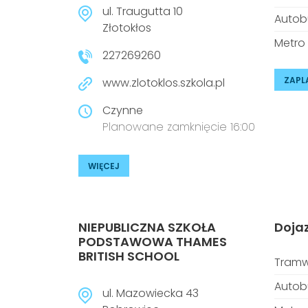
ul. Traugutta 10
Autob
Złotokłos
Metro
227269260
ZAPL
www.zlotoklos.szkola.pl
Czynne
Planowane zamknięcie 16:00
WIĘCEJ
NIEPUBLICZNA SZKOŁA
Doja
PODSTAWOWA THAMES
BRITISH SCHOOL
Tramw
Autob
ul. Mazowiecka 43