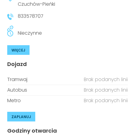
Czuchów-Pieńki
833578707
Nieczynne
WIĘCEJ
Dojazd
Tramwaj
Brak podanych linii
Autobus
Brak podanych linii
Metro
Brak podanych linii
ZAPLANUJ
Godziny otwarcia