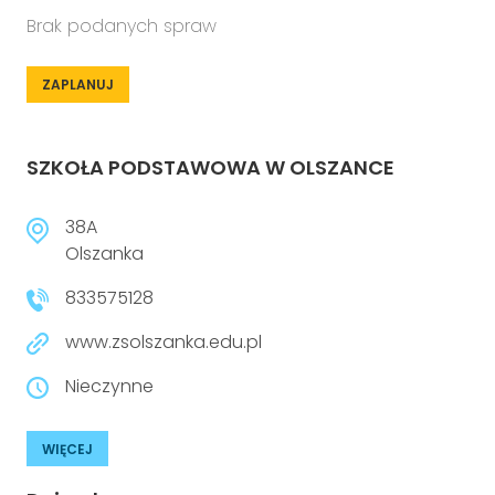
Brak podanych spraw
ZAPLANUJ
SZKOŁA PODSTAWOWA W OLSZANCE
38A
Olszanka
833575128
www.zsolszanka.edu.pl
Nieczynne
WIĘCEJ