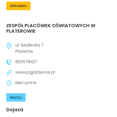
ZAPLANUJ
ZESPÓŁ PLACÓWEK OŚWIATOWYCH W
PLATEROWIE
ul. Siedlecka 7
Platerów
833578427
www.pgplaterow.pl
Nieczynne
WIĘCEJ
Dojazd