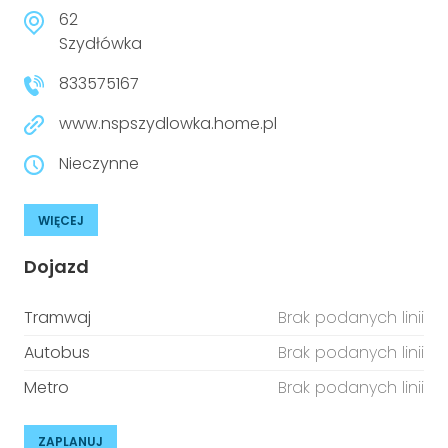
niepełnosprawnościami
Urządzenia IoT
62
Szydłówka
T
Prawo
833575167
Prawa osób z niepełnosprawnościami
www.nspszydlowka.home.pl
T
Aktualności
Nieczynne
WIĘCEJ
Dojazd
Tramwaj
Brak podanych linii
Autobus
Brak podanych linii
Metro
Brak podanych linii
ZAPLANUJ