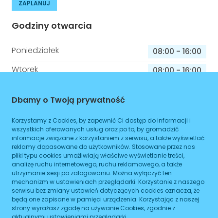
ZAPLANUJ
Godziny otwarcia
Poniedziałek
08:00
-
16:00
Wtorek
08:00
-
16:00
Środa
08:00
-
16:00
Dbamy o Twoją prywatność
Czwartek
08:00
-
16:00
Korzystamy z Cookies, by zapewnić Ci dostęp do informacji i
Piątek
08:00
-
16:00
wszystkich oferowanych usług oraz po to, by gromadzić
informacje związane z korzystaniem z serwisu, a także wyświetlać
Sobota
08:00
-
16:00
reklamy dopasowane do użytkowników. Stosowane przez nas
pliki typu cookies umożliwiają właściwe wyświetlanie treści,
Niedziela
08:00
-
16:00
analizę ruchu internetowego, ruchu reklamowego, a także
utrzymanie sesji po zalogowaniu. Można wyłączyć ten
mechanizm w ustawieniach przeglądarki. Korzystanie z naszego
serwisu bez zmiany ustawień dotyczących cookies oznacza, że
będą one zapisane w pamięci urządzenia. Korzystając z naszej
Informacje o sprawach jakie załatwisz w
strony wyrażasz zgodę na używanie Cookies, zgodnie z
tym budynku
aktualnymi ustawieniami przeglądarki.