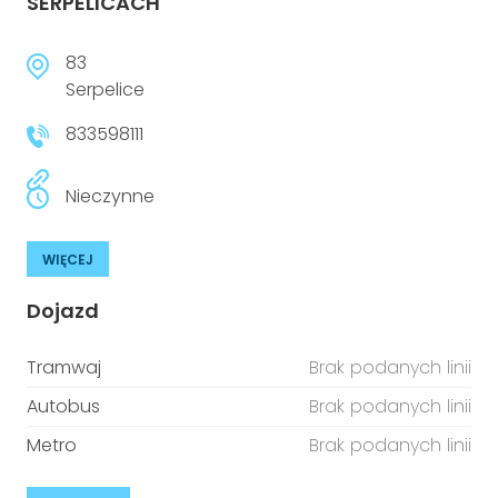
SERPELICACH
83
Serpelice
833598111
Nieczynne
WIĘCEJ
Dojazd
Tramwaj
Brak podanych linii
Autobus
Brak podanych linii
Metro
Brak podanych linii