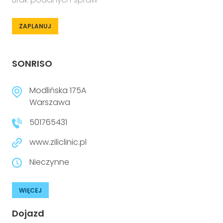
ZAPLANUJ
SONRISO
Modlińska 175A
Warszawa
501765431
www.ziliclinic.pl
Nieczynne
WIĘCEJ
Dojazd