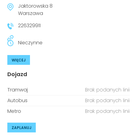
niepełnosprawnościami
Urządzenia IoT
Jaktorowska 8
Warszawa
T
Prawo
226329911
Prawa osób z niepełnosprawnościami
Nieczynne
T
Aktualności
WIĘCEJ
Dojazd
Tramwaj
Brak podanych linii
Autobus
Brak podanych linii
Metro
Brak podanych linii
ZAPLANUJ