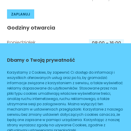
ZAPLANUJ
Godziny otwarcia
Poniedziałek
08:00
-
16:00
Wtorek
08:00
-
16:00
Dbamy o Twoją prywatność
Środa
08:00
-
16:00
Korzystamy z Cookies, by zapewnić Ci dostęp do informacji i
Czwartek
08:00
-
16:00
wszystkich oferowanych usług oraz po to, by gromadzić
informacje związane z korzystaniem z serwisu, a także wyświetlać
Piątek
08:00
-
16:00
reklamy dopasowane do użytkowników. Stosowane przez nas
pliki typu cookies umożliwiają właściwe wyświetlanie treści,
Sobota
analizę ruchu internetowego, ruchu reklamowego, a także
08:00
-
16:00
utrzymanie sesji po zalogowaniu. Można wyłączyć ten
mechanizm w ustawieniach przeglądarki. Korzystanie z naszego
Niedziela
08:00
-
16:00
serwisu bez zmiany ustawień dotyczących cookies oznacza, że
będą one zapisane w pamięci urządzenia. Korzystając z naszej
strony wyrażasz zgodę na używanie Cookies, zgodnie z
aktualnymi ustawieniami przeglądarki.