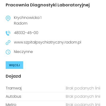
Pracownia Diagnostyki Laboratoryjnej
Krychnowicka 1
Radom
48332-45-00
www.szpitalpsychiatryczny.radom.pl
Nieczynne
WIĘCEJ
Dojazd
Tramwaj
Brak podanych linii
Autobus
Brak podanych linii
Metro
Brak podanych linii