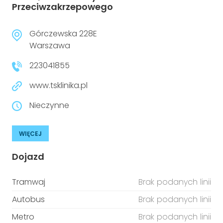
Przeciwzakrzepowego
Górczewska 228E
Warszawa
223041855
www.tsklinika.pl
Nieczynne
WIĘCEJ
Dojazd
Tramwaj
Brak podanych linii
Autobus
Brak podanych linii
Metro
Brak podanych linii