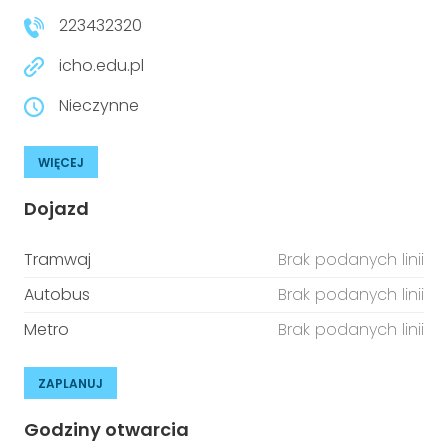
223432320
icho.edu.pl
Nieczynne
WIĘCEJ
Dojazd
Tramwaj
Brak podanych linii
Autobus
Brak podanych linii
Metro
Brak podanych linii
ZAPLANUJ
Godziny otwarcia