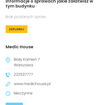
Informacje o sprawach jakie załatwisz w
tym budynku
Brak podanych spraw
ZAPLANUJ
Medic House
Biały Kamień 7
Warszawa
222537777
www.medichouse.pl
Nieczynne