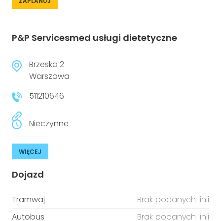
ZAPLANUJ
P&P Servicesmed usługi dietetyczne
Brzeska 2
Warszawa
511210646
Nieczynne
WIĘCEJ
Dojazd
Tramwaj
Brak podanych linii
Autobus
Brak podanych linii