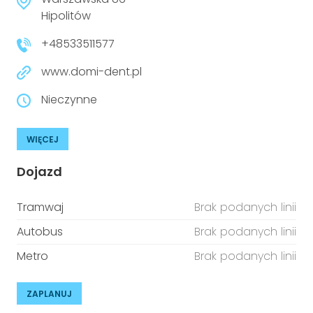
niepełnosprawnościami
Urządzenia IoT
Hipolitów
+48533511577
T
Prawo
www.domi-dent.pl
Prawa osób z niepełnosprawnościami
Nieczynne
T
Aktualności
WIĘCEJ
Dojazd
Tramwaj
Brak podanych linii
Autobus
Brak podanych linii
Metro
Brak podanych linii
ZAPLANUJ