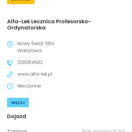
Alfa-Lek Lecznica Profesorsko-
Ordynatorska
Nowy Świat 58a
Warszawa
228264502
www.alfa-lek.pl
Nieczynne
WIĘCEJ
Dojazd
Tramwaj
Brak podanych linii