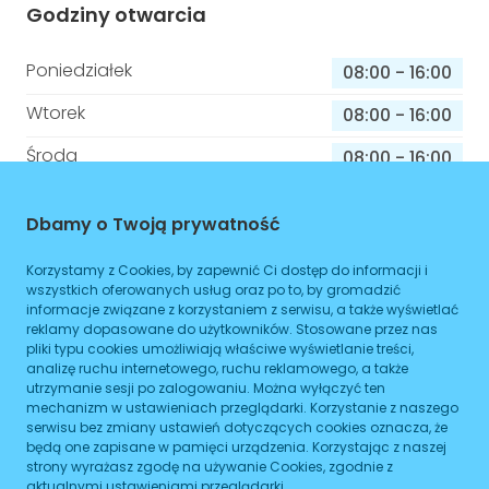
Godziny otwarcia
Poniedziałek
08:00
-
16:00
Wtorek
08:00
-
16:00
Środa
08:00
-
16:00
Czwartek
08:00
-
16:00
Dbamy o Twoją prywatność
Piątek
08:00
-
16:00
Korzystamy z Cookies, by zapewnić Ci dostęp do informacji i
Sobota
08:00
-
16:00
wszystkich oferowanych usług oraz po to, by gromadzić
informacje związane z korzystaniem z serwisu, a także wyświetlać
Niedziela
08:00
-
16:00
reklamy dopasowane do użytkowników. Stosowane przez nas
pliki typu cookies umożliwiają właściwe wyświetlanie treści,
analizę ruchu internetowego, ruchu reklamowego, a także
utrzymanie sesji po zalogowaniu. Można wyłączyć ten
mechanizm w ustawieniach przeglądarki. Korzystanie z naszego
Informacje o sprawach jakie załatwisz w
serwisu bez zmiany ustawień dotyczących cookies oznacza, że
tym budynku
będą one zapisane w pamięci urządzenia. Korzystając z naszej
strony wyrażasz zgodę na używanie Cookies, zgodnie z
Brak podanych spraw
aktualnymi ustawieniami przeglądarki.