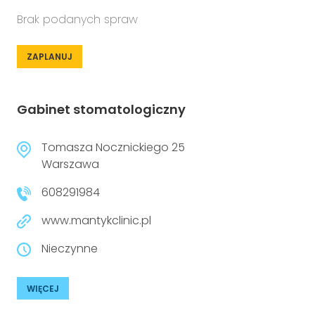
Brak podanych spraw
ZAPLANUJ
Gabinet stomatologiczny
Tomasza Nocznickiego 25
Warszawa
608291984
www.mantykclinic.pl
Nieczynne
WIĘCEJ