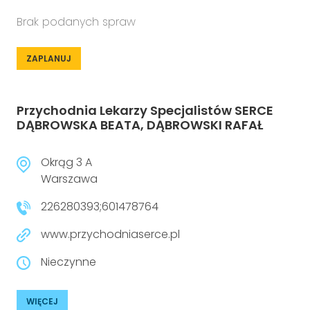
Brak podanych spraw
ZAPLANUJ
Przychodnia Lekarzy Specjalistów SERCE
DĄBROWSKA BEATA, DĄBROWSKI RAFAŁ
Okrąg 3 A
Warszawa
226280393;601478764
www.przychodniaserce.pl
Nieczynne
WIĘCEJ