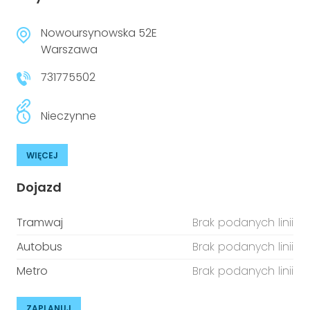
Nowoursynowska 52E
Warszawa
731775502
Nieczynne
WIĘCEJ
Dojazd
Tramwaj
Brak podanych linii
Autobus
Brak podanych linii
Metro
Brak podanych linii
ZAPLANUJ