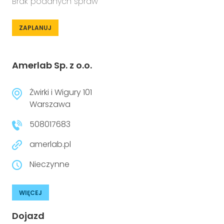
Brak podanych spraw
ZAPLANUJ
Amerlab Sp. z o.o.
Żwirki i Wigury 101
Warszawa
508017683
amerlab.pl
Nieczynne
WIĘCEJ
Dojazd