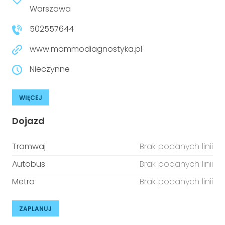
Warszawa
502557644
www.mammodiagnostyka.pl
Nieczynne
WIĘCEJ
Dojazd
Tramwaj
Brak podanych linii
Autobus
Brak podanych linii
Metro
Brak podanych linii
ZAPLANUJ