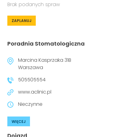
Brak podanych spraw
ZAPLANUJ
Poradnia Stomatologiczna
Marcina Kasprzaka 31B
Warszawa
505505554
www.aclinic.pl
Nieczynne
WIĘCEJ
Dojazd