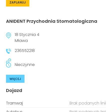
ZAPLANUJ
ANIDENT Przychodnia Stomatologiczna
18 Stycznia 4
Mława
236552218
Nieczynne
WIĘCEJ
Dojazd
Tramwaj
Brak podanych linii
Autobus
Brak podanych linii