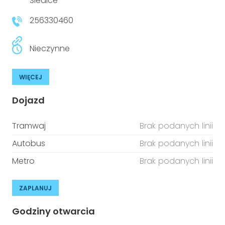
Siedlce
256330460
Nieczynne
WIĘCEJ
Dojazd
Tramwaj
Brak podanych linii
Autobus
Brak podanych linii
Metro
Brak podanych linii
ZAPLANUJ
Godziny otwarcia