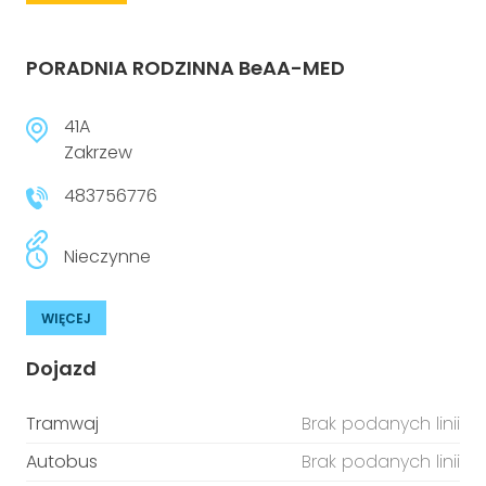
PORADNIA RODZINNA BeAA-MED
41A
Zakrzew
483756776
Nieczynne
WIĘCEJ
Dojazd
Tramwaj
Brak podanych linii
Autobus
Brak podanych linii