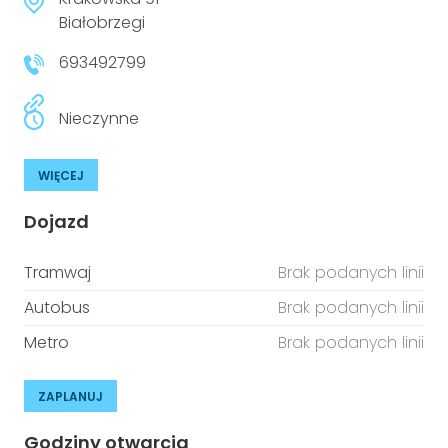
niepełnosprawnościami
Urządzenia IoT
Białobrzegi
693492799
T
Prawo
Prawa osób z niepełnosprawnościami
Nieczynne
T
Aktualności
WIĘCEJ
Dojazd
Tramwaj
Brak podanych linii
Autobus
Brak podanych linii
Metro
Brak podanych linii
ZAPLANUJ
Godziny otwarcia