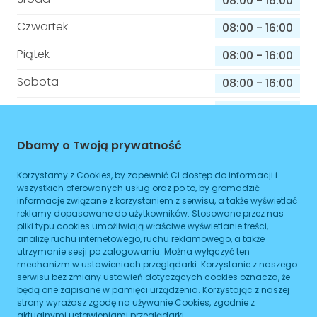
08:00
-
16:00
Czwartek
08:00
-
16:00
Piątek
08:00
-
16:00
Sobota
08:00
-
16:00
Niedziela
08:00
-
16:00
Dbamy o Twoją prywatność
Informacje o sprawach jakie załatwisz w
Korzystamy z Cookies, by zapewnić Ci dostęp do informacji i
tym budynku
wszystkich oferowanych usług oraz po to, by gromadzić
informacje związane z korzystaniem z serwisu, a także wyświetlać
Brak podanych spraw
reklamy dopasowane do użytkowników. Stosowane przez nas
pliki typu cookies umożliwiają właściwe wyświetlanie treści,
analizę ruchu internetowego, ruchu reklamowego, a także
ZAPLANUJ
utrzymanie sesji po zalogowaniu. Można wyłączyć ten
mechanizm w ustawieniach przeglądarki. Korzystanie z naszego
serwisu bez zmiany ustawień dotyczących cookies oznacza, że
będą one zapisane w pamięci urządzenia. Korzystając z naszej
LUXDENT NIEPUBLICZNY ZAKŁAD OPIEKI
strony wyrażasz zgodę na używanie Cookies, zgodnie z
aktualnymi ustawieniami przeglądarki.