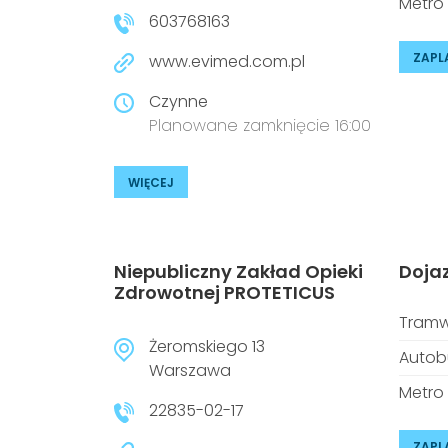
Metro
603768163
ZAPL
www.evimed.com.pl
Czynne
Planowane zamknięcie 16:00
WIĘCEJ
Niepubliczny Zakład Opieki
Doja
Zdrowotnej PROTETICUS
Tramw
Żeromskiego 13
Autob
Warszawa
Metro
22835-02-17
ZAPL