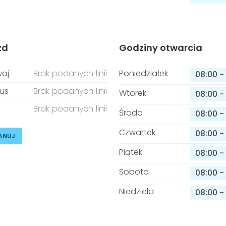
zd
Godziny otwarcia
aj
Brak podanych linii
Poniedziałek
08:00
-
us
Brak podanych linii
Wtorek
08:00
-
Brak podanych linii
Środa
08:00
-
Czwartek
08:00
-
ANUJ
Piątek
08:00
-
Sobota
08:00
-
Niedziela
08:00
-