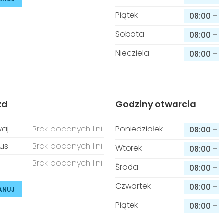
Piątek
08:00
-
Sobota
08:00
-
Niedziela
08:00
-
zd
Godziny otwarcia
aj
Brak podanych linii
Poniedziałek
08:00
-
us
Brak podanych linii
Wtorek
08:00
-
Brak podanych linii
Środa
08:00
-
Czwartek
08:00
-
ANUJ
Piątek
08:00
-