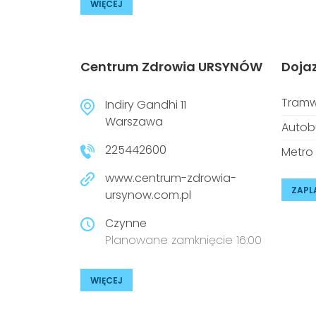
WIĘCEJ
Centrum Zdrowia URSYNÓW
Doja
Tramw
Indiry Gandhi 11
Warszawa
Autob
225442600
Metro
www.centrum-zdrowia-
ZAPL
ursynow.com.pl
Czynne
Planowane zamknięcie 16:00
WIĘCEJ