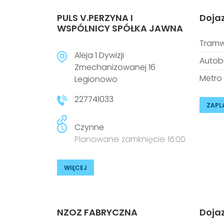
PULS V.PERZYNA I
Doja
WSPÓLNICY SPÓŁKA JAWNA
Tramw
Aleja 1 Dywizji
Autob
Zmechanizowanej 16
Metro
Legionowo
227741033
ZAPL
Czynne
Planowane zamknięcie 16:00
WIĘCEJ
NZOZ FABRYCZNA
Doja