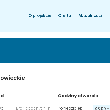
O projekcie
Oferta
Aktualności
owieckie
zd
Godziny otwarcia
aj
Brak podanych linii
Poniedziałek
08:00
-