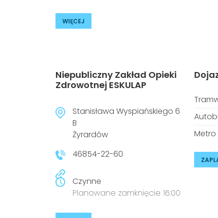
WIĘCEJ
Niepubliczny Zakład Opieki
Doja
Zdrowotnej ESKULAP
Tramw
Stanisława Wyspiańskiego 6
Autob
B
Metro
Żyrardów
46854-22-60
ZAPL
Czynne
Planowane zamknięcie 16:00