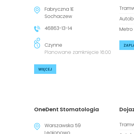
Tramw
Fabryczna 1E
Sochaczew
Autob
46863-13-14
Metro
Czynne
ZAPL
Planowane zamknięcie 16:00
WIĘCEJ
OneDent Stomatologia
Doja
Tramw
Warszawska 59
Legionowo