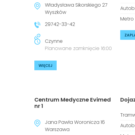
Władysława Sikorskiego 27
Autob
Wyszków
Metro
29742-33-42
ZAPL
Czynne
Planowane zamknięcie 16:00
WIĘCEJ
Centrum Medyczne Evimed
Doja
nr 1
Tramw
Jana Pawła Woronicza 16
Autob
Warszawa