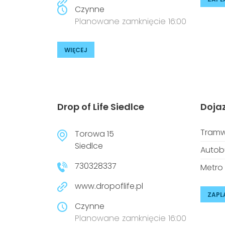
Czynne
Planowane zamknięcie 16:00
WIĘCEJ
Drop of Life Siedlce
Doja
Tramw
Torowa 15
Siedlce
Autob
730328337
Metro
www.dropoflife.pl
ZAPL
Czynne
Planowane zamknięcie 16:00