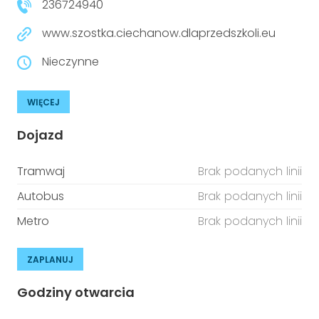
236724940
www.szostka.ciechanow.dlaprzedszkoli.eu
Nieczynne
WIĘCEJ
Dojazd
Tramwaj
Brak podanych linii
Autobus
Brak podanych linii
Metro
Brak podanych linii
ZAPLANUJ
Godziny otwarcia