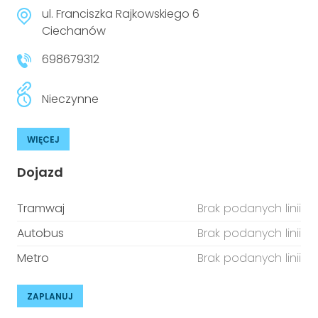
niepełnosprawnościami
Urządzenia IoT
ul. Franciszka Rajkowskiego 6
Ciechanów
T
Prawo
698679312
Prawa osób z niepełnosprawnościami
Nieczynne
T
Aktualności
WIĘCEJ
Dojazd
Tramwaj
Brak podanych linii
Autobus
Brak podanych linii
Metro
Brak podanych linii
ZAPLANUJ