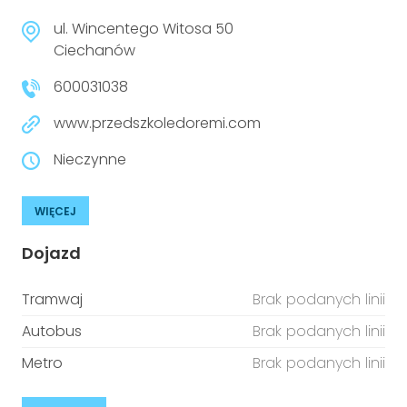
ul. Wincentego Witosa 50
Ciechanów
600031038
www.przedszkoledoremi.com
Nieczynne
WIĘCEJ
Dojazd
Tramwaj
Brak podanych linii
Autobus
Brak podanych linii
Metro
Brak podanych linii