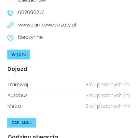
Ciechanów
602690273
www.zamkoweskrzaty.pl
Nieczynne
WIĘCEJ
Dojazd
Tramwaj
Brak podanych linii
Autobus
Brak podanych linii
Metro
Brak podanych linii
ZAPLANUJ
Godziny otwarcia