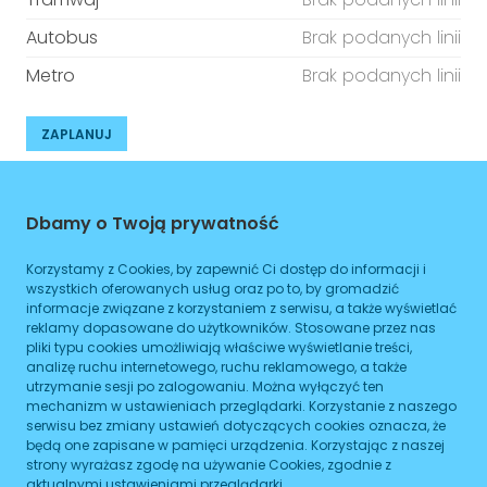
Autobus
Brak podanych linii
Metro
Brak podanych linii
ZAPLANUJ
Godziny otwarcia
Dbamy o Twoją prywatność
Poniedziałek
08:00
-
16:00
Korzystamy z Cookies, by zapewnić Ci dostęp do informacji i
Wtorek
08:00
-
16:00
wszystkich oferowanych usług oraz po to, by gromadzić
informacje związane z korzystaniem z serwisu, a także wyświetlać
Środa
08:00
-
16:00
reklamy dopasowane do użytkowników. Stosowane przez nas
pliki typu cookies umożliwiają właściwe wyświetlanie treści,
Czwartek
08:00
-
16:00
analizę ruchu internetowego, ruchu reklamowego, a także
utrzymanie sesji po zalogowaniu. Można wyłączyć ten
Piątek
mechanizm w ustawieniach przeglądarki. Korzystanie z naszego
08:00
-
16:00
serwisu bez zmiany ustawień dotyczących cookies oznacza, że
będą one zapisane w pamięci urządzenia. Korzystając z naszej
Sobota
08:00
-
16:00
strony wyrażasz zgodę na używanie Cookies, zgodnie z
aktualnymi ustawieniami przeglądarki.