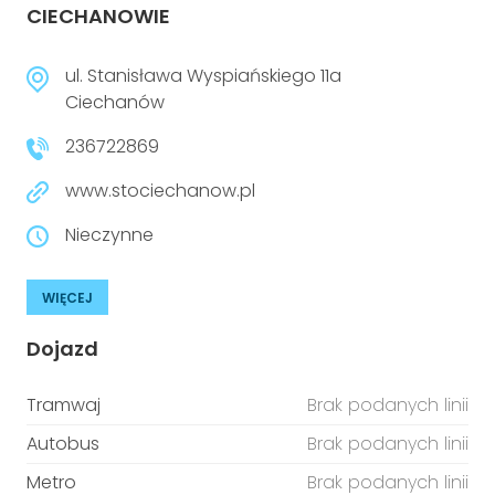
CIECHANOWIE
ul. Stanisława Wyspiańskiego 11a
Ciechanów
236722869
www.stociechanow.pl
Nieczynne
WIĘCEJ
Dojazd
Tramwaj
Brak podanych linii
Autobus
Brak podanych linii
Metro
Brak podanych linii