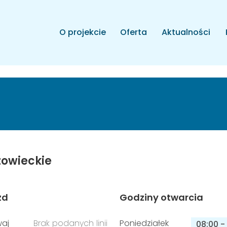
O projekcie
Oferta
Aktualności
owieckie
zd
Godziny otwarcia
aj
Brak podanych linii
Poniedziałek
08:00
-