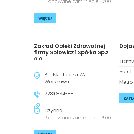
Planowane zamknięcie 16:00
WIĘCEJ
Zakład Opieki Zdrowotnej
Doja
firmy Sołowicz i Spółka Sp.z
o.o.
Tramw
Autob
Podskarbińska 7A
Warszawa
Metro
22810-34-88
ZAPL
Czynne
Planowane zamknięcie 16:00