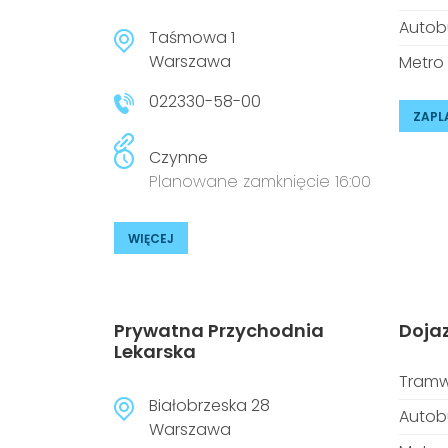
Autob
Taśmowa 1
Warszawa
Metro
022330-58-00
ZAPL
Czynne
Planowane zamknięcie 16:00
WIĘCEJ
Prywatna Przychodnia
Doja
Lekarska
Tramw
Białobrzeska 28
Autob
Warszawa