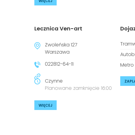
WIĘCEJ
Lecznica Ven-art
Doja
Tramw
Zwoleńska 127
Warszawa
Autob
022812-64-11
Metro
Czynne
ZAPL
Planowane zamknięcie 16:00
WIĘCEJ