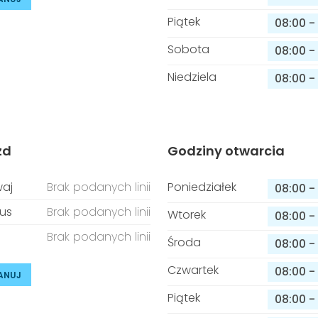
Piątek
08:00
-
Sobota
08:00
-
Niedziela
08:00
-
zd
Godziny otwarcia
aj
Brak podanych linii
Poniedziałek
08:00
-
us
Brak podanych linii
Wtorek
08:00
-
Brak podanych linii
Środa
08:00
-
Czwartek
08:00
-
ANUJ
Piątek
08:00
-