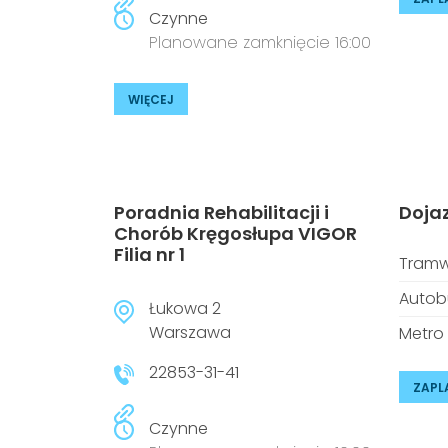
Czynne
Planowane zamknięcie 16:00
WIĘCEJ
Poradnia Rehabilitacji i
Doja
Chorób Kręgosłupa VIGOR
Filia nr 1
Tramw
Autob
Łukowa 2
Warszawa
Metro
22853-31-41
ZAPL
Czynne