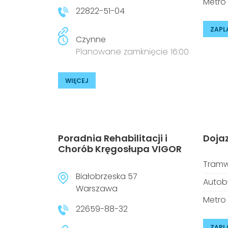
Metro
22822-51-04
ZAPL
Czynne
Planowane zamknięcie 16:00
WIĘCEJ
Poradnia Rehabilitacji i
Doja
Chorób Kręgosłupa VIGOR
Tramw
Białobrzeska 57
Autob
Warszawa
Metro
22659-88-32
ZAPL