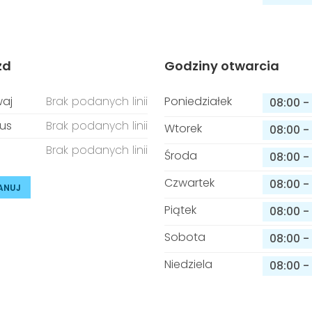
zd
Godziny otwarcia
aj
Brak podanych linii
Poniedziałek
08:00
-
us
Brak podanych linii
Wtorek
08:00
-
Brak podanych linii
Środa
08:00
-
Czwartek
08:00
-
ANUJ
Piątek
08:00
-
Sobota
08:00
-
Niedziela
08:00
-