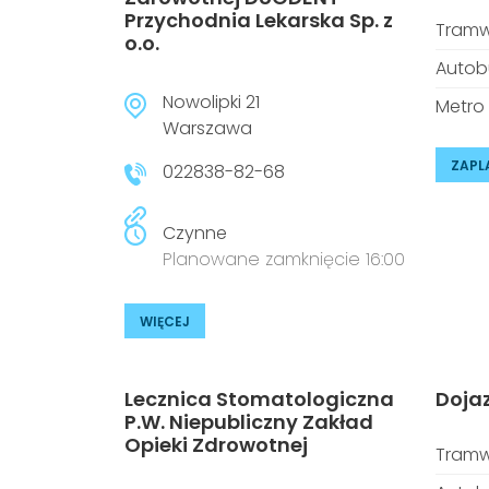
Przychodnia Lekarska Sp. z
Tramw
o.o.
Autob
Nowolipki 21
Metro
Warszawa
ZAPL
022838-82-68
Czynne
Planowane zamknięcie 16:00
WIĘCEJ
Lecznica Stomatologiczna
Doja
P.W. Niepubliczny Zakład
Opieki Zdrowotnej
Tramw