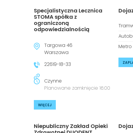
Specjalistyczna Lecznica
Doja
STOMA spółka z
ograniczoną
Tramw
odpowiedzialnością
Autob
Targowa 46
Metro
Warszawa
ZAPL
22619-18-33
Czynne
Planowane zamknięcie 16:00
WIĘCEJ
Niepubliczny Zakład Opieki
Doja
Zdrowotnej DUODENT