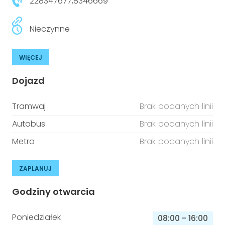
228347677,8346669
Nieczynne
WIĘCEJ
Dojazd
Tramwaj
Brak podanych linii
Autobus
Brak podanych linii
Metro
Brak podanych linii
ZAPLANUJ
Godziny otwarcia
Poniedziałek
08:00
-
16:00