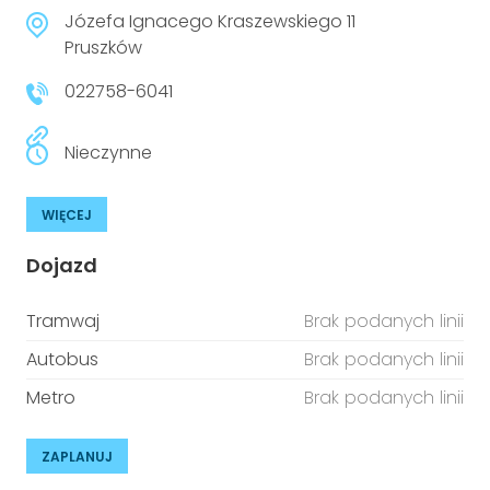
niepełnosprawnościami
Urządzenia IoT
Józefa Ignacego Kraszewskiego 11
Pruszków
T
Prawo
022758-6041
Prawa osób z niepełnosprawnościami
Nieczynne
T
Aktualności
WIĘCEJ
Dojazd
Tramwaj
Brak podanych linii
Autobus
Brak podanych linii
Metro
Brak podanych linii
ZAPLANUJ