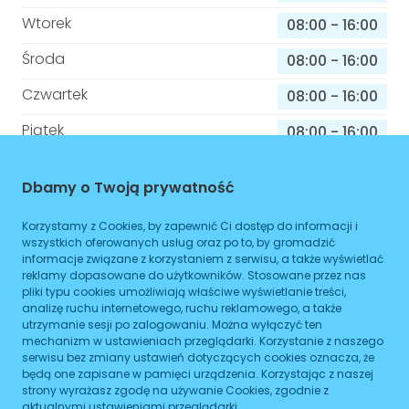
Wtorek
08:00
-
16:00
Środa
08:00
-
16:00
Czwartek
08:00
-
16:00
Piątek
08:00
-
16:00
Sobota
08:00
-
16:00
Dbamy o Twoją prywatność
Niedziela
08:00
-
16:00
Korzystamy z Cookies, by zapewnić Ci dostęp do informacji i
wszystkich oferowanych usług oraz po to, by gromadzić
informacje związane z korzystaniem z serwisu, a także wyświetlać
Informacje o sprawach jakie załatwisz w
reklamy dopasowane do użytkowników. Stosowane przez nas
tym budynku
pliki typu cookies umożliwiają właściwe wyświetlanie treści,
analizę ruchu internetowego, ruchu reklamowego, a także
utrzymanie sesji po zalogowaniu. Można wyłączyć ten
Brak podanych spraw
mechanizm w ustawieniach przeglądarki. Korzystanie z naszego
serwisu bez zmiany ustawień dotyczących cookies oznacza, że
będą one zapisane w pamięci urządzenia. Korzystając z naszej
ZAPLANUJ
strony wyrażasz zgodę na używanie Cookies, zgodnie z
aktualnymi ustawieniami przeglądarki.