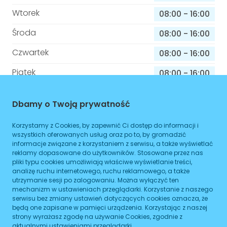
Wtorek
08:00
-
16:00
Środa
08:00
-
16:00
Czwartek
08:00
-
16:00
Piątek
08:00
-
16:00
Sobota
08:00
-
16:00
Dbamy o Twoją prywatność
Niedziela
08:00
-
16:00
Korzystamy z Cookies, by zapewnić Ci dostęp do informacji i
wszystkich oferowanych usług oraz po to, by gromadzić
informacje związane z korzystaniem z serwisu, a także wyświetlać
Informacje o sprawach jakie załatwisz w
reklamy dopasowane do użytkowników. Stosowane przez nas
tym budynku
pliki typu cookies umożliwiają właściwe wyświetlanie treści,
analizę ruchu internetowego, ruchu reklamowego, a także
utrzymanie sesji po zalogowaniu. Można wyłączyć ten
Brak podanych spraw
mechanizm w ustawieniach przeglądarki. Korzystanie z naszego
serwisu bez zmiany ustawień dotyczących cookies oznacza, że
będą one zapisane w pamięci urządzenia. Korzystając z naszej
ZAPLANUJ
strony wyrażasz zgodę na używanie Cookies, zgodnie z
aktualnymi ustawieniami przeglądarki.