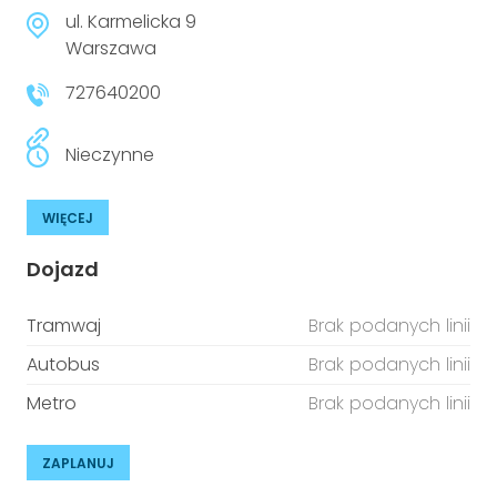
niepełnosprawnościami
Urządzenia IoT
ul. Karmelicka 9
Warszawa
T
Prawo
727640200
Prawa osób z niepełnosprawnościami
Nieczynne
T
Aktualności
WIĘCEJ
Dojazd
Tramwaj
Brak podanych linii
Autobus
Brak podanych linii
Metro
Brak podanych linii
ZAPLANUJ