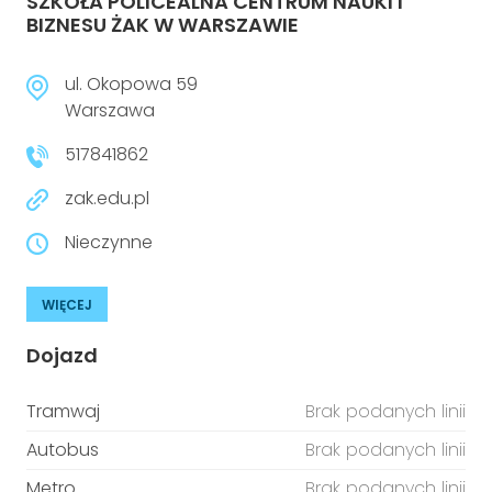
SZKOŁA POLICEALNA CENTRUM NAUKI I
BIZNESU ŻAK W WARSZAWIE
ul. Okopowa 59
Warszawa
517841862
zak.edu.pl
Nieczynne
WIĘCEJ
Dojazd
Tramwaj
Brak podanych linii
Autobus
Brak podanych linii
Metro
Brak podanych linii