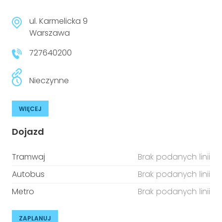
ul. Karmelicka 9
Warszawa
727640200
Nieczynne
WIĘCEJ
Dojazd
Tramwaj
Brak podanych linii
Autobus
Brak podanych linii
Metro
Brak podanych linii
ZAPLANUJ